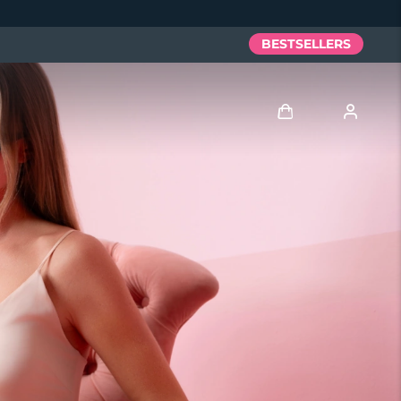
BESTSELLERS
Anmelden
Benutzerkonto
Meine Geräte
Meine Bestellungen
Meine Adressen
Meine Abonnements