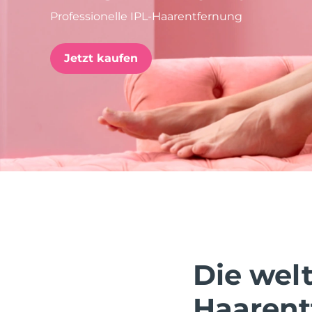
Professionelle IPL-Haarentfernung
issa™ Teeth Whitening Set
Jetzt kaufen
FAQ™ Dual LED Panel
BELIEBT
Sonderangebote
Bestseller
Die wel
Haarent