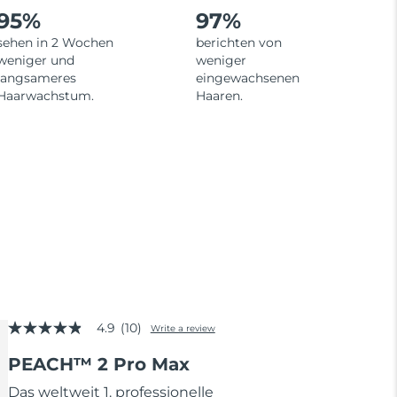
95%
97%
sehen in 2 Wochen
berichten von
weniger und
weniger
langsameres
eingewachsenen
Haarwachstum.
Haaren.
4.9
(10)
Write a review
4.9
out
PEACH™ 2 Pro Max
of
5
stars,
Das weltweit 1. professionelle