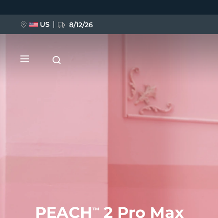
Direkt
zum
Inhalt
US
8/12/26
NEU
BREAKING NEWS
FAQ™ Pure Beauty-Tech Elixir
PEACH
2 Pro Max
™