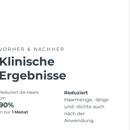
VORHER & NACHHER
Klinische
Ergebnisse
Reduziert die Haare
Reduziert
um
Haarmenge, -länge
90%
und -dichte auch
in nur
1 Monat
.
nach der
Anwendung.