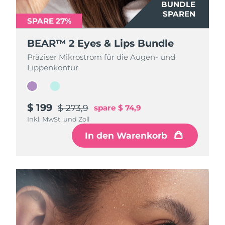
BUNDLE
BUNDLE
SPAREN
SPAREN
SPARE 27%
SPARE 27%
BEAR™ 2 Eyes & Lips Bundle
BEAR™ 2 Eyes & Lips Bundle
Präziser Mikrostrom für die Augen- und
Präziser Mikrostrom für die Augen- und
Lippenkontur
Lippenkontur
$ 199
$ 199
$ 273,9
$ 273,9
spare
spare
$ 74,9
$ 74,9
Inkl. MwSt. und Zoll
Inkl. MwSt. und Zoll
In den Warenkorb
In den Warenkorb