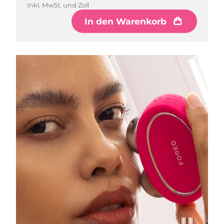
Norwegen
Inkl. MwSt. und Zoll
Erwartete Lieferung
8/10/26
In den Warenkorb
Oman
Erwartete Lieferung
8/13/26
Philippinen
Erwartete Lieferung
8/13/26
Polen
Erwartete Lieferung
8/11/26
Portugal
Erwartete Lieferung
8/10/26
Puerto Rico
Erwartete Lieferung
8/12/26
Katar
Erwartete Lieferung
8/11/26
Réunion
Erwartete Lieferung
8/15/26
Rumänien
Erwartete Lieferung
8/10/26
Russland
Erwartete Lieferung
8/18/26