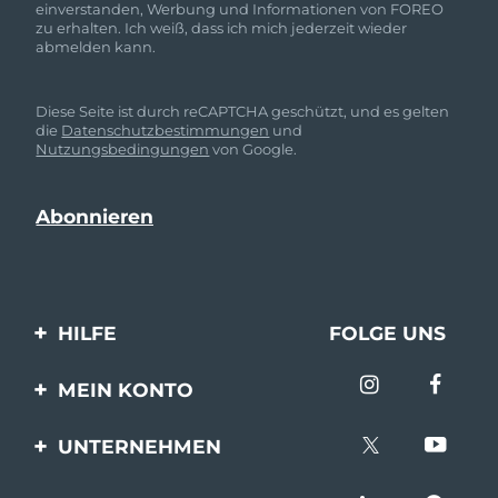
einverstanden, Werbung und Informationen von FOREO
zu erhalten. Ich weiß, dass ich mich jederzeit wieder
abmelden kann.
Diese Seite ist durch reCAPTCHA geschützt, und es gelten
die
Datenschutzbestimmungen
und
Nutzungsbedingungen
von Google.
HILFE
FOLGE UNS
Kontaktiere uns
MEIN KONTO
Bestellungen & Versand
Produkt registrieren
UNTERNEHMEN
Garantie & Umtausch
Unterstützung
Über FOREO