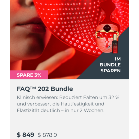
Litauen
Erwartete Lieferung
8/10/26
Luxemburg
Erwartete Lieferung
8/10/26
Sonderverwaltungsregion
Erwartete Lieferung
8/12/26
Macau
Malaysia
Erwartete Lieferung
8/13/26
IM
BUNDLE
Malta
Erwartete Lieferung
8/10/26
SPAREN
SPARE 3%
Mexiko
Erwartete Lieferung
8/14/26
FAQ™ 202 Bundle
Klinisch erwiesen: Reduziert Falten um 32 %
Monaco
Erwartete Lieferung
8/11/26
und verbessert die Hautfestigkeit und
Elastizität deutlich – in nur 2 Wochen.
Niederlande
Erwartete Lieferung
8/10/26
Neuseeland
Erwartete Lieferung
8/10/26
$ 849
$ 878,9