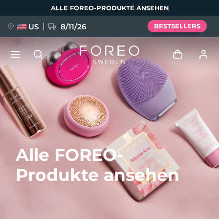
Direkt
ALLE FOREO-PRODUKTE ANSEHEN
zum
Inhalt
US
8/11/26
BESTSELLERS
NEU
Anmelden
Sprache
BREAKING NEWS
Benutzerkonto
English
Deutsch
Español
Meine Geräte
FAQ™ Pure Beauty-Tech Elixir
Alle FOREO-
Français
Italiano
Português
Meine Bestellungen
Polski
Svenska
Русский
Produkte ansehen
Türkçe
简体中文
繁體中文
Meine Adressen
issa™ Teeth Whitening Set
Meine Abonnements