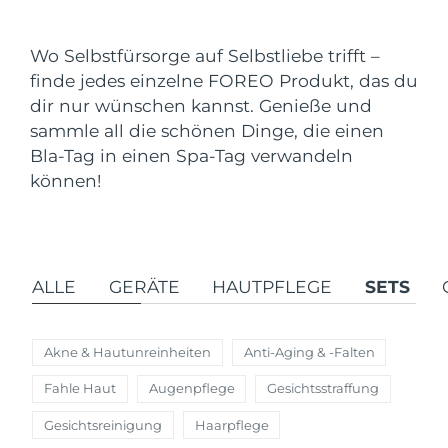
Versandland
Wo Selbstfürsorge auf Selbstliebe trifft –
Vereinigte Staaten
Erwartete Lieferung
8/11/26
finde jedes einzelne FOREO Produkt, das du
FAQ™ Dual LED Panel
dir nur wünschen kannst. Genieße und
Vereinigtes
Erwartete Lieferung
8/10/26
sammle all die schönen Dinge, die einen
Königreich
BELIEBT
Bla-Tag in einen Spa-Tag verwandeln
Spanien
können!
Erwartete Lieferung
8/10/26
Australien
Erwartete Lieferung
8/13/26
Sonderangebote
Bestseller
Frankreich
Erwartete Lieferung
8/10/26
ALLE
GERÄTE
HAUTPFLEGE
SETS
Deutschland
Erwartete Lieferung
8/10/26
Akne & Hautunreinheiten
Anti-Aging & -Falten
Kanada
Erwartete Lieferung
8/14/26
Rot-Lichttherapie
Fahle Haut
Augenpflege
Gesichtsstraffung
Gesichtsreinigung
Haarpflege