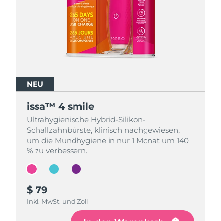
NEU
NEU
NEU
issa™ 4 smile
issa™ 4 smile
issa™ 4 smile
Ultrahygienische Hybrid-Silikon-
Ultrahygienische Hybrid-Silikon-
Ultrahygienische Hybrid-Silikon-
Schallzahnbürste, klinisch nachgewiesen,
Schallzahnbürste, klinisch nachgewiesen,
Schallzahnbürste, klinisch nachgewiesen,
um die Mundhygiene in nur 1 Monat um 140
um die Mundhygiene in nur 1 Monat um 140
um die Mundhygiene in nur 1 Monat um 140
% zu verbessern.
% zu verbessern.
% zu verbessern.
$ 79
$ 79
$ 79
Inkl. MwSt. und Zoll
Inkl. MwSt. und Zoll
Inkl. MwSt. und Zoll