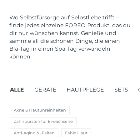
Versandland
Wo Selbstfürsorge auf Selbstliebe trifft –
Vereinigte Staaten
Erwartete Lieferung
8/9/26
finde jedes einzelne FOREO Produkt, das du
FAQ™ Dual LED Panel
dir nur wünschen kannst. Genieße und
Vereinigtes
Erwartete Lieferung
8/8/26
sammle all die schönen Dinge, die einen
Königreich
BELIEBT
Bla-Tag in einen Spa-Tag verwandeln
Spanien
können!
Erwartete Lieferung
8/8/26
Australien
Erwartete Lieferung
8/11/26
Sonderangebote
Bestseller
Frankreich
Erwartete Lieferung
8/8/26
ALLE
GERÄTE
HAUTPFLEGE
SETS
Deutschland
Erwartete Lieferung
8/8/26
Akne & Hautunreinheiten
Kanada
Erwartete Lieferung
8/12/26
Rot-Lichttherapie
Zahnbürsten für Erwachsene
Anti-Aging & -Falten
Fahle Haut