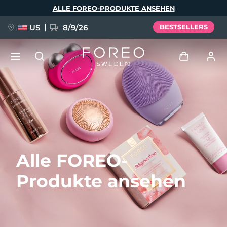
Direkt
ALLE FOREO-PRODUKTE ANSEHEN
zum
Inhalt
US
8/9/26
BESTSELLERS
NEU
Anmelden
Sprache
BREAKING NEWS
Benutzerkonto
English
Deutsch
Español
Meine Geräte
FAQ™ Pure Beauty-Tech Elixir
Alle FOREO-
Français
Italiano
Português
Meine Bestellungen
Polski
Svenska
Русский
Produkte ansehen
Türkçe
简体中文
繁體中文
Meine Adressen
issa™ Teeth Whitening Set
Meine Abonnements