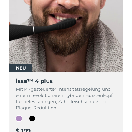
NEU
NEU
issa™ 4 plus
issa™ 4 plus
Mit KI-gesteuerter Intensitätsregelung und
Mit KI-gesteuerter Intensitätsregelung und
einem revolutionären hybriden Bürstenkopf
einem revolutionären hybriden Bürstenkopf
für tiefes Reinigen, Zahnfleischschutz und
für tiefes Reinigen, Zahnfleischschutz und
Plaque-Reduktion.
Plaque-Reduktion.
$ 199
$ 199