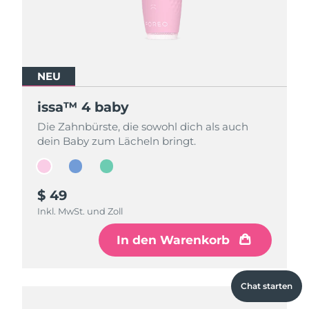
NEU
NEU
NEU
issa™ 4 baby
issa™ 4 baby
issa™ 4 baby
Die Zahnbürste, die sowohl dich als auch
Die Zahnbürste, die sowohl dich als auch
Die Zahnbürste, die sowohl dich als auch
dein Baby zum Lächeln bringt.
dein Baby zum Lächeln bringt.
dein Baby zum Lächeln bringt.
$ 49
$ 49
$ 49
Inkl. MwSt. und Zoll
Inkl. MwSt. und Zoll
Inkl. MwSt. und Zoll
In den Warenkorb
In den Warenkorb
In den Warenkorb
Chat starten