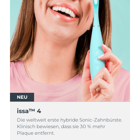
NEU
NEU
NEU
issa™ 4
issa™ 4
issa™ 4
Die weltweit erste hybride Sonic-Zahnbürste.
Die weltweit erste hybride Sonic-Zahnbürste.
Die weltweit erste hybride Sonic-Zahnbürste.
Klinisch bewiesen, dass sie 30 % mehr
Klinisch bewiesen, dass sie 30 % mehr
Klinisch bewiesen, dass sie 30 % mehr
Plaque entfernt.
Plaque entfernt.
Plaque entfernt.