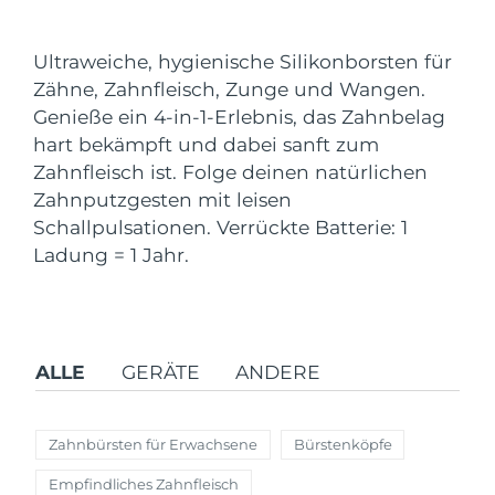
Versandland
Ultraweiche, hygienische Silikonborsten für
Vereinigte Staaten
Erwartete Lieferung
8/10/26
Zähne, Zahnfleisch, Zunge und Wangen.
FAQ™ Dual LED Panel
Genieße ein 4-in-1-Erlebnis, das Zahnbelag
Vereinigtes
Erwartete Lieferung
8/9/26
hart bekämpft und dabei sanft zum
Königreich
BELIEBT
Zahnfleisch ist. Folge deinen natürlichen
Spanien
Zahnputzgesten mit leisen
Erwartete Lieferung
8/9/26
Schallpulsationen. Verrückte Batterie: 1
Australien
Erwartete Lieferung
8/12/26
Ladung = 1 Jahr.
Sonderangebote
Bestseller
Frankreich
Erwartete Lieferung
8/9/26
Deutschland
Erwartete Lieferung
8/9/26
ALLE
GERÄTE
ANDERE
Kanada
Erwartete Lieferung
8/13/26
Rot-Lichttherapie
Zahnbürsten für Erwachsene
Bürstenköpfe
Empfindliches Zahnfleisch