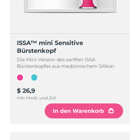
ISSA™ mini Sensitive
ISSA™ mini Sensitive
Bürstenkopf
Bürstenkopf
Die Mini-Version des sanften ISSA
Die Mini-Version des sanften ISSA
™
™
Bürstenkopfes aus medizinischem Silikon.
Bürstenkopfes aus medizinischem Silikon.
$ 26,9
$ 26,9
Inkl. MwSt. und Zoll
Inkl. MwSt. und Zoll
In den Warenkorb
In den Warenkorb