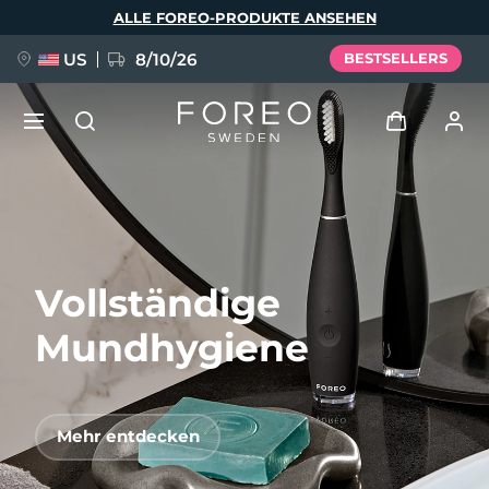
Direkt
ALLE FOREO-PRODUKTE ANSEHEN
zum
Inhalt
US
8/10/26
BESTSELLERS
NEU
Anmelden
Sprache
BREAKING NEWS
Benutzerkonto
Vollständige
English
Deutsch
Español
Meine Geräte
FAQ™ Pure Beauty-Tech Elixir
Français
Italiano
Português
Mundhygiene
Meine Bestellungen
Polski
Svenska
Русский
Türkçe
简体中文
繁體中文
Meine Adressen
Mehr entdecken
issa™ Teeth Whitening Set
Meine Abonnements