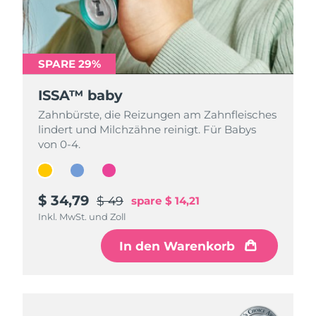
SPARE 29%
SPARE 29%
SPARE 29%
ISSA™ baby
ISSA™ baby
ISSA™ baby
Zahnbürste, die Reizungen am Zahnfleisches
Zahnbürste, die Reizungen am Zahnfleisches
Zahnbürste, die Reizungen am Zahnfleisches
lindert und Milchzähne reinigt. Für Babys
lindert und Milchzähne reinigt. Für Babys
lindert und Milchzähne reinigt. Für Babys
von 0-4.
von 0-4.
von 0-4.
$ 34,79
$ 34,79
$ 34,79
$ 49
$ 49
$ 49
spare
spare
spare
$ 14,21
$ 14,21
$ 14,21
Inkl. MwSt. und Zoll
Inkl. MwSt. und Zoll
Inkl. MwSt. und Zoll
In den Warenkorb
In den Warenkorb
In den Warenkorb