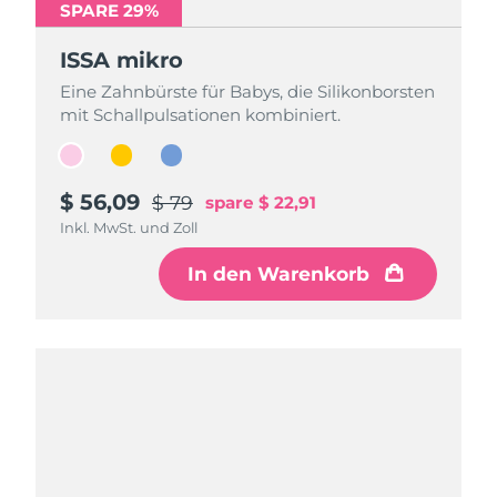
SPARE 29%
SPARE 29%
SPARE 29%
ISSA mikro
ISSA mikro
ISSA mikro
Eine Zahnbürste für Babys, die Silikonborsten
Eine Zahnbürste für Babys, die Silikonborsten
Eine Zahnbürste für Babys, die Silikonborsten
mit Schallpulsationen kombiniert.
mit Schallpulsationen kombiniert.
mit Schallpulsationen kombiniert.
$ 56,09
$ 56,09
$ 56,09
$ 79
$ 79
$ 79
spare
spare
spare
$ 22,91
$ 22,91
$ 22,91
Inkl. MwSt. und Zoll
Inkl. MwSt. und Zoll
Inkl. MwSt. und Zoll
In den Warenkorb
In den Warenkorb
In den Warenkorb