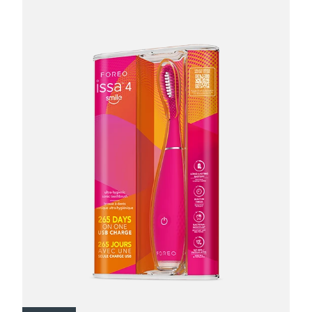
Litauen
Erwartete Lieferung
8/9/26
Luxemburg
Erwartete Lieferung
8/9/26
Sonderverwaltungsregion
Erwartete Lieferung
8/11/26
Macau
Malaysia
Erwartete Lieferung
8/12/26
Malta
Erwartete Lieferung
8/9/26
Mexiko
Erwartete Lieferung
8/13/26
Monaco
Erwartete Lieferung
8/10/26
Niederlande
Erwartete Lieferung
8/9/26
Neuseeland
Erwartete Lieferung
8/9/26