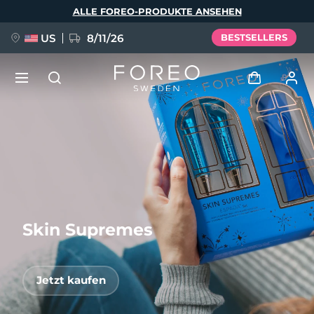
Direkt
ALLE FOREO-PRODUKTE ANSEHEN
zum
Inhalt
US
8/11/26
BESTSELLERS
NEU
Anmelden
Sprache
BREAKING NEWS
Benutzerkonto
English
Deutsch
Español
Meine Geräte
FAQ™ Pure Beauty-Tech Elixir
Français
Italiano
Português
Skin Supremes
Meine Bestellungen
Polski
Svenska
Русский
Türkçe
简体中文
繁體中文
Meine Adressen
Jetzt kaufen
issa™ Teeth Whitening Set
Meine Abonnements