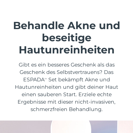
Versandland
Vereinigte Staaten
Erwartete Lieferung
8/11/26
Behandle Akne und
FAQ™ Dual LED Panel
Vereinigtes
beseitige
Erwartete Lieferung
8/10/26
Königreich
BELIEBT
Hautunreinheiten
Spanien
Erwartete Lieferung
8/10/26
Gibt es ein besseres Geschenk als das
Australien
Erwartete Lieferung
8/13/26
Geschenk des Selbstvertrauens? Das
ESPADA
Set bekämpft Akne und
Sonderangebote
Bestseller
TM
Frankreich
Erwartete Lieferung
8/10/26
Hautunreinheiten und gibt deiner Haut
einen sauberen Start. Erziele echte
Deutschland
Erwartete Lieferung
8/10/26
Ergebnisse mit dieser nicht-invasiven,
Kanada
schmerzfreien Behandlung.
Erwartete Lieferung
8/14/26
Rot-Lichttherapie