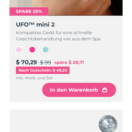
SPARE 29%
SPARE 29%
SPARE 29%
UFO™ mini 2
UFO™ mini 2
UFO™ mini 2
Kompaktes Gerät für eine schnelle
Kompaktes Gerät für eine schnelle
Kompaktes Gerät für eine schnelle
Gesichtsbehandlung wie aus dem Spa.
Gesichtsbehandlung wie aus dem Spa.
Gesichtsbehandlung wie aus dem Spa.
$ 70,29
$ 70,29
$ 70,29
$ 99
$ 99
$ 99
spare
spare
spare
$ 28,71
$ 28,71
$ 28,71
Nach Gutschein: $ 49,20
Inkl. MwSt. und Zoll
Inkl. MwSt. und Zoll
Inkl. MwSt. und Zoll
In den Warenkorb
In den Warenkorb
In den Warenkorb