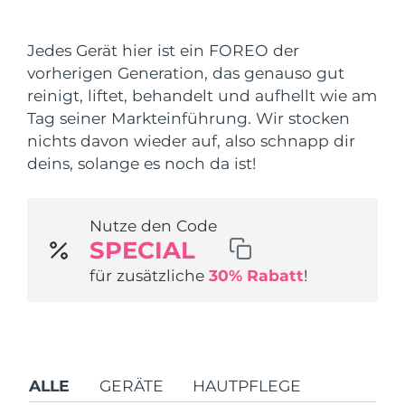
Versandland
Jedes Gerät hier ist ein FOREO der
Vereinigte Staaten
Erwartete Lieferung
8/13/26
vorherigen Generation, das genauso gut
FAQ™ Dual LED Panel
reinigt, liftet, behandelt und aufhellt wie am
Vereinigtes
Erwartete Lieferung
8/12/26
Tag seiner Markteinführung. Wir stocken
Königreich
BELIEBT
nichts davon wieder auf, also schnapp dir
Spanien
deins, solange es noch da ist!
Erwartete Lieferung
8/12/26
Australien
Erwartete Lieferung
8/15/26
Nutze den Code
Sonderangebote
Bestseller
SPECIAL
Frankreich
Erwartete Lieferung
8/12/26
für zusätzliche
30% Rabatt
!
Deutschland
Erwartete Lieferung
8/12/26
Kanada
Erwartete Lieferung
8/16/26
Rot-Lichttherapie
ALLE
GERÄTE
HAUTPFLEGE