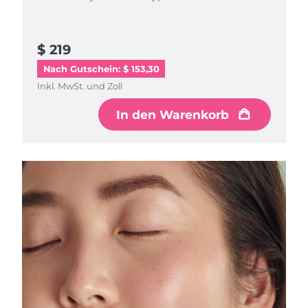
Litauen
Erwartete Lieferung
8/12/26
Luxemburg
Erwartete Lieferung
8/12/26
$ 219
Nach Gutschein: $ 153,30
Sonderverwaltungsregion
Erwartete Lieferung
8/14/26
Inkl. MwSt. und Zoll
Macau
In den Warenkorb
Malaysia
Erwartete Lieferung
8/15/26
Malta
Erwartete Lieferung
8/12/26
Mexiko
Erwartete Lieferung
8/16/26
Monaco
Erwartete Lieferung
8/13/26
Niederlande
Erwartete Lieferung
8/12/26
Neuseeland
Erwartete Lieferung
8/12/26