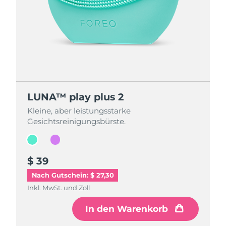
LUNA™ play plus 2
LUNA™ play plus 2
Kleine, aber leistungsstarke
Kleine, aber leistungsstarke
Gesichtsreinigungsbürste.
Gesichtsreinigungsbürste.
$ 39
$ 39
Nach Gutschein: $ 27,30
Inkl. MwSt. und Zoll
Inkl. MwSt. und Zoll
In den Warenkorb
In den Warenkorb