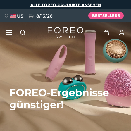
Direkt
ALLE FOREO-PRODUKTE ANSEHEN
zum
Inhalt
US
8/13/26
BESTSELLERS
NEU
Anmelden
Sprache
BREAKING NEWS
Benutzerkonto
English
Deutsch
Español
Meine Geräte
FAQ™ Pure Beauty-Tech Elixir
FOREO-Ergebnisse
Français
Italiano
Português
Meine Bestellungen
Polski
Svenska
Русский
günstiger!
Türkçe
简体中文
繁體中文
Meine Adressen
issa™ Teeth Whitening Set
Meine Abonnements