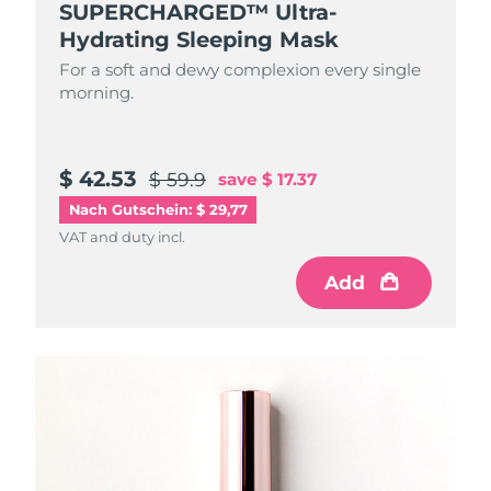
SUPERCHARGED™ Ultra-
Hydrating Sleeping Mask
For a soft and dewy complexion every single
morning.
$ 42.53
$ 59.9
save
$ 17.37
Nach Gutschein: $ 29,77
VAT and duty incl.
Add