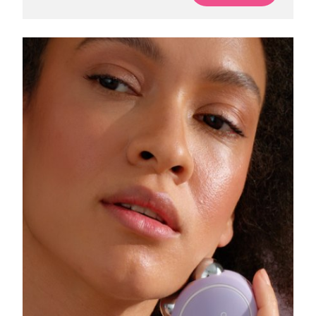
Saudi-Arabien
Erwartete Lieferung
8/11/26
Singapur
Erwartete Lieferung
8/12/26
Slowakei
Erwartete Lieferung
8/10/26
Slowenien
Erwartete Lieferung
8/10/26
Südafrika
Erwartete Lieferung
8/18/26
Südkorea
Erwartete Lieferung
8/12/26
Spanien
Erwartete Lieferung
8/10/26
Schweden
Erwartete Lieferung
8/10/26
Schweiz
Erwartete Lieferung
8/10/26