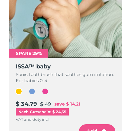
SPARE 29%
SPARE 29%
SPARE 29%
ISSA™ baby
ISSA™ baby
ISSA™ baby
Sonic toothbrush that soothes gum irritation.
Sonic toothbrush that soothes gum irritation.
Sonic toothbrush that soothes gum irritation.
For babies 0-4.
For babies 0-4.
For babies 0-4.
$ 34.79
$ 34.79
$ 34.79
$ 49
$ 49
$ 49
save
save
save
$ 14.21
$ 14.21
$ 14.21
Nach Gutschein: $ 24,35
VAT and duty incl.
VAT and duty incl.
VAT and duty incl.