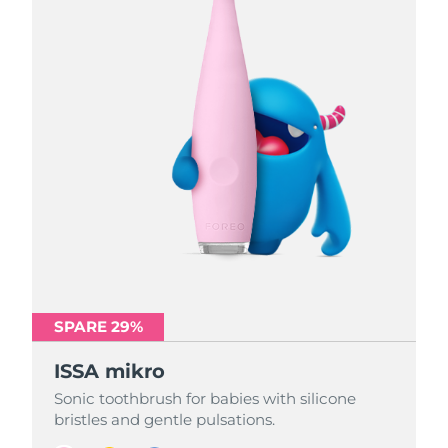
SPARE 29%
SPARE 29%
SPARE 29%
ISSA mikro
ISSA mikro
ISSA mikro
Sonic toothbrush for babies with silicone
Sonic toothbrush for babies with silicone
Sonic toothbrush for babies with silicone
bristles and gentle pulsations.
bristles and gentle pulsations.
bristles and gentle pulsations.