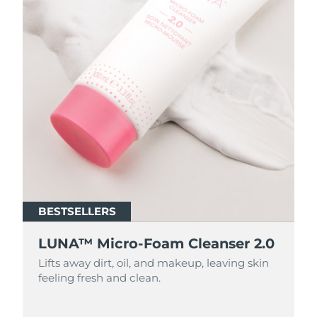
BESTSELLERS
BESTSELLERS
LUNA™ Micro-Foam Cleanser 2.0
LUNA™ Micro-Foam Cleanser 2.0
Lifts away dirt, oil, and makeup, leaving skin
Lifts away dirt, oil, and makeup, leaving skin
feeling fresh and clean.
feeling fresh and clean.