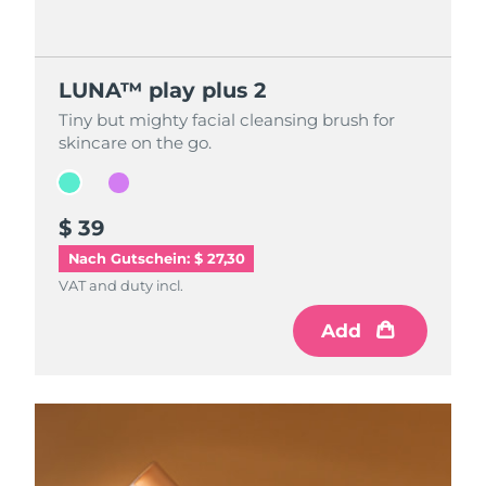
LUNA™ play plus 2
LUNA™ play plus 2
Tiny but mighty facial cleansing brush for
Tiny but mighty facial cleansing brush for
skincare on the go.
skincare on the go.
$ 39
$ 39
Nach Gutschein: $ 27,30
VAT and duty incl.
VAT and duty incl.
Add
Add