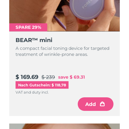
Taiwan
Erwartete Lieferung
8/15/26
Thailand
Erwartete Lieferung
8/14/26
SPARE 29%
Türkei
Erwartete Lieferung
8/11/26
BEAR™ mini
Vereinigte Arabische
Erwartete Lieferung
8/11/26
A compact facial toning device for targeted
Emirate
treatment of wrinkle-prone areas.
Vereinigtes
Erwartete Lieferung
8/10/26
Königreich
$ 169.69
$ 239
save
$ 69.31
Vereinigte Staaten
Erwartete Lieferung
8/11/26
Nach Gutschein: $ 118,78
VAT and duty incl.
Usbekistan
Erwartete Lieferung
8/15/26
Add
Vietnam
Erwartete Lieferung
8/16/26