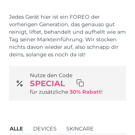
Versandland
Jedes Gerät hier ist ein FOREO der
Vereinigte Staaten
Erwartete Lieferung
8/11/26
vorherigen Generation, das genauso gut
FAQ™ Dual LED Panel
reinigt, liftet, behandelt und aufhellt wie am
Vereinigtes
Erwartete Lieferung
8/10/26
Tag seiner Markteinführung. Wir stocken
Königreich
BELIEBT
nichts davon wieder auf, also schnapp dir
Spanien
deins, solange es noch da ist!
Erwartete Lieferung
8/10/26
Australien
Erwartete Lieferung
8/13/26
Nutze den Code
Sonderangebote
Bestseller
SPECIAL
Frankreich
Erwartete Lieferung
8/10/26
für zusätzliche
30% Rabatt
!
Deutschland
Erwartete Lieferung
8/10/26
Kanada
Erwartete Lieferung
8/14/26
Rot-Lichttherapie
ALLE
DEVICES
SKINCARE