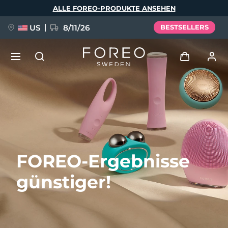
Direkt
ALLE FOREO-PRODUKTE ANSEHEN
zum
Inhalt
US
8/11/26
BESTSELLERS
NEU
Anmelden
Sprache
BREAKING NEWS
Benutzerkonto
English
Deutsch
Español
Meine Geräte
FAQ™ Pure Beauty-Tech Elixir
FOREO-Ergebnisse
Français
Italiano
Português
Meine Bestellungen
Polski
Svenska
Русский
günstiger!
Türkçe
简体中文
繁體中文
Meine Adressen
issa™ Teeth Whitening Set
Meine Abonnements