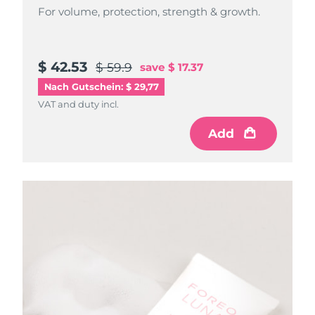
For volume, protection, strength & growth.
$ 42.53
$ 59.9
save
$ 17.37
Nach Gutschein: $ 29,77
VAT and duty incl.
Add