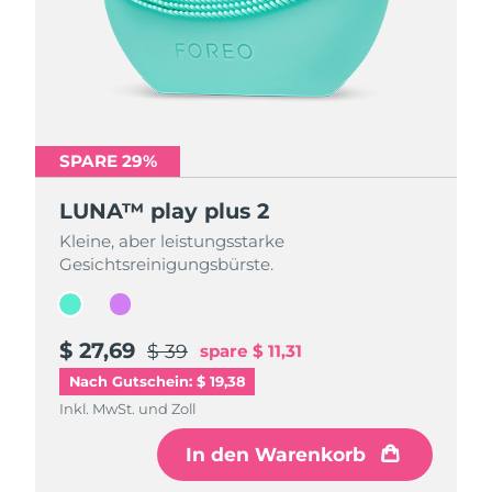
SPARE 29%
SPARE 29%
LUNA™ play plus 2
LUNA™ play plus 2
Kleine, aber leistungsstarke
Kleine, aber leistungsstarke
Gesichtsreinigungsbürste.
Gesichtsreinigungsbürste.
$ 27,69
$ 27,69
$ 39
$ 39
spare
spare
$ 11,31
$ 11,31
Nach Gutschein: $ 19,38
Inkl. MwSt. und Zoll
Inkl. MwSt. und Zoll
In den Warenkorb
In den Warenkorb