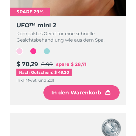
SPARE 29%
SPARE 29%
SPARE 29%
UFO™ mini 2
UFO™ mini 2
UFO™ mini 2
Kompaktes Gerät für eine schnelle
Kompaktes Gerät für eine schnelle
Kompaktes Gerät für eine schnelle
Gesichtsbehandlung wie aus dem Spa.
Gesichtsbehandlung wie aus dem Spa.
Gesichtsbehandlung wie aus dem Spa.
$ 70,29
$ 70,29
$ 70,29
$ 99
$ 99
$ 99
spare
spare
spare
$ 28,71
$ 28,71
$ 28,71
Nach Gutschein: $ 49,20
Inkl. MwSt. und Zoll
Inkl. MwSt. und Zoll
Inkl. MwSt. und Zoll
In den Warenkorb
In den Warenkorb
In den Warenkorb