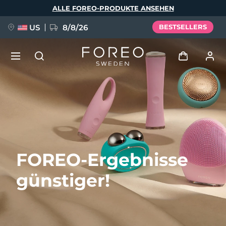
Direkt
ALLE FOREO-PRODUKTE ANSEHEN
zum
Inhalt
US
8/8/26
BESTSELLERS
NEU
Anmelden
Sprache
BREAKING NEWS
Benutzerkonto
English
Deutsch
Español
Meine Geräte
FAQ™ Pure Beauty-Tech Elixir
FOREO-Ergebnisse
Français
Italiano
Português
Meine Bestellungen
Polski
Svenska
Русский
günstiger!
Türkçe
简体中文
繁體中文
Meine Adressen
issa™ Teeth Whitening Set
Meine Abonnements