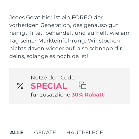
Versandland
Jedes Gerät hier ist ein FOREO der
Vereinigte Staaten
Erwartete Lieferung
8/8/26
vorherigen Generation, das genauso gut
FAQ™ Dual LED Panel
reinigt, liftet, behandelt und aufhellt wie am
Vereinigtes
Erwartete Lieferung
8/7/26
Tag seiner Markteinführung. Wir stocken
Königreich
BELIEBT
nichts davon wieder auf, also schnapp dir
Spanien
deins, solange es noch da ist!
Erwartete Lieferung
8/7/26
Australien
Erwartete Lieferung
8/10/26
Nutze den Code
Sonderangebote
Bestseller
SPECIAL
Frankreich
Erwartete Lieferung
8/7/26
für zusätzliche
30% Rabatt
!
Deutschland
Erwartete Lieferung
8/7/26
Kanada
Erwartete Lieferung
8/11/26
Rot-Lichttherapie
ALLE
GERÄTE
HAUTPFLEGE