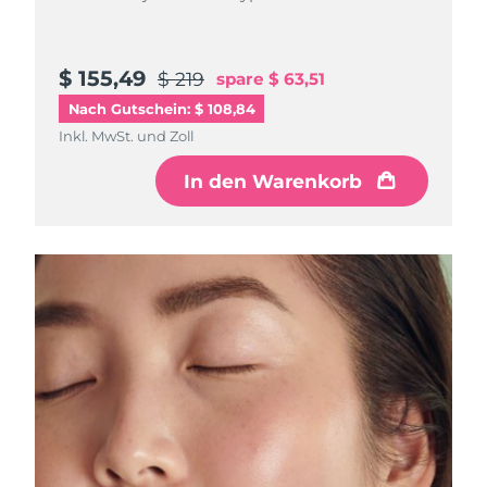
Litauen
Erwartete Lieferung
8/7/26
Luxemburg
Erwartete Lieferung
8/7/26
$ 155,49
$ 219
spare
$ 63,51
Nach Gutschein: $ 108,84
Sonderverwaltungsregion
Erwartete Lieferung
8/9/26
Inkl. MwSt. und Zoll
Macau
In den Warenkorb
Malaysia
Erwartete Lieferung
8/10/26
Malta
Erwartete Lieferung
8/7/26
Mexiko
Erwartete Lieferung
8/11/26
Monaco
Erwartete Lieferung
8/8/26
Niederlande
Erwartete Lieferung
8/7/26
Neuseeland
Erwartete Lieferung
8/7/26