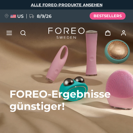
Direkt
ALLE FOREO-PRODUKTE ANSEHEN
zum
Inhalt
US
8/9/26
BESTSELLERS
NEU
Anmelden
Sprache
BREAKING NEWS
Benutzerkonto
English
Deutsch
Español
Meine Geräte
FAQ™ Pure Beauty-Tech Elixir
FOREO-Ergebnisse
Français
Italiano
Português
Meine Bestellungen
Polski
Svenska
Русский
günstiger!
Türkçe
简体中文
繁體中文
Meine Adressen
issa™ Teeth Whitening Set
Meine Abonnements