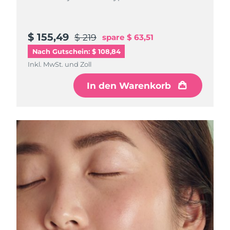
Litauen
Erwartete Lieferung
8/8/26
Luxemburg
Erwartete Lieferung
8/8/26
$ 155,49
$ 219
spare
$ 63,51
Nach Gutschein: $ 108,84
Sonderverwaltungsregion
Erwartete Lieferung
8/10/26
Inkl. MwSt. und Zoll
Macau
In den Warenkorb
Malaysia
Erwartete Lieferung
8/11/26
Malta
Erwartete Lieferung
8/8/26
Mexiko
Erwartete Lieferung
8/12/26
Monaco
Erwartete Lieferung
8/9/26
Niederlande
Erwartete Lieferung
8/8/26
Neuseeland
Erwartete Lieferung
8/8/26