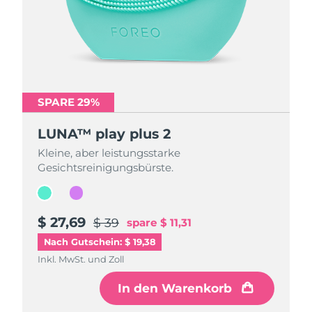
SPARE 29%
SPARE 29%
LUNA™ play plus 2
LUNA™ play plus 2
Kleine, aber leistungsstarke
Kleine, aber leistungsstarke
Gesichtsreinigungsbürste.
Gesichtsreinigungsbürste.
$ 27,69
$ 27,69
$ 39
$ 39
spare
spare
$ 11,31
$ 11,31
Nach Gutschein: $ 19,38
Inkl. MwSt. und Zoll
Inkl. MwSt. und Zoll
In den Warenkorb
In den Warenkorb