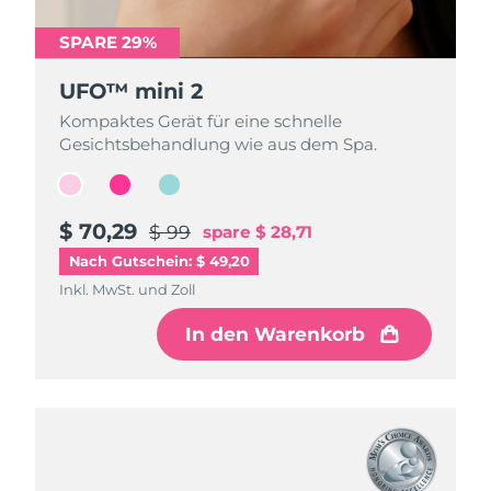
SPARE 29%
SPARE 29%
SPARE 29%
UFO™ mini 2
UFO™ mini 2
UFO™ mini 2
Kompaktes Gerät für eine schnelle
Kompaktes Gerät für eine schnelle
Kompaktes Gerät für eine schnelle
Gesichtsbehandlung wie aus dem Spa.
Gesichtsbehandlung wie aus dem Spa.
Gesichtsbehandlung wie aus dem Spa.
$ 70,29
$ 70,29
$ 70,29
$ 99
$ 99
$ 99
spare
spare
spare
$ 28,71
$ 28,71
$ 28,71
Nach Gutschein: $ 49,20
Inkl. MwSt. und Zoll
Inkl. MwSt. und Zoll
Inkl. MwSt. und Zoll
In den Warenkorb
In den Warenkorb
In den Warenkorb