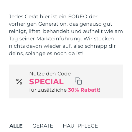
Versandland
Jedes Gerät hier ist ein FOREO der
Vereinigte Staaten
Erwartete Lieferung
8/9/26
vorherigen Generation, das genauso gut
FAQ™ Dual LED Panel
reinigt, liftet, behandelt und aufhellt wie am
Vereinigtes
Erwartete Lieferung
8/8/26
Tag seiner Markteinführung. Wir stocken
Königreich
BELIEBT
nichts davon wieder auf, also schnapp dir
Spanien
deins, solange es noch da ist!
Erwartete Lieferung
8/8/26
Australien
Erwartete Lieferung
8/11/26
Nutze den Code
Sonderangebote
Bestseller
SPECIAL
Frankreich
Erwartete Lieferung
8/8/26
für zusätzliche
30% Rabatt
!
Deutschland
Erwartete Lieferung
8/8/26
Kanada
Erwartete Lieferung
8/12/26
Rot-Lichttherapie
ALLE
GERÄTE
HAUTPFLEGE