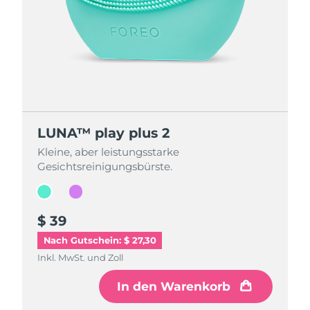
LUNA™ play plus 2
LUNA™ play plus 2
Kleine, aber leistungsstarke
Kleine, aber leistungsstarke
Gesichtsreinigungsbürste.
Gesichtsreinigungsbürste.
$ 39
$ 39
Nach Gutschein: $ 27,30
Inkl. MwSt. und Zoll
Inkl. MwSt. und Zoll
In den Warenkorb
In den Warenkorb