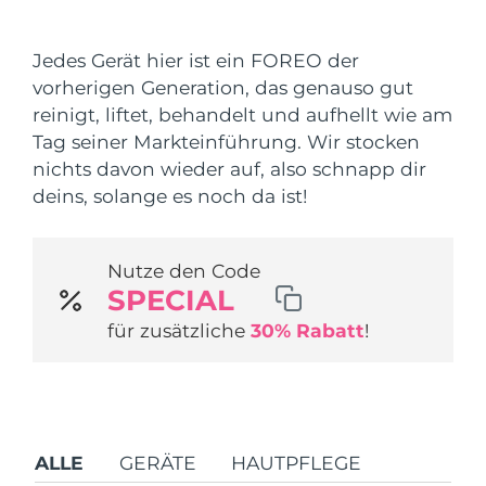
Versandland
Jedes Gerät hier ist ein FOREO der
Vereinigte Staaten
Erwartete Lieferung
8/11/26
vorherigen Generation, das genauso gut
FAQ™ Dual LED Panel
reinigt, liftet, behandelt und aufhellt wie am
Vereinigtes
Erwartete Lieferung
8/10/26
Tag seiner Markteinführung. Wir stocken
Königreich
BELIEBT
nichts davon wieder auf, also schnapp dir
Spanien
deins, solange es noch da ist!
Erwartete Lieferung
8/10/26
Australien
Erwartete Lieferung
8/13/26
Nutze den Code
Sonderangebote
Bestseller
SPECIAL
Frankreich
Erwartete Lieferung
8/10/26
für zusätzliche
30% Rabatt
!
Deutschland
Erwartete Lieferung
8/10/26
Kanada
Erwartete Lieferung
8/14/26
Rot-Lichttherapie
ALLE
GERÄTE
HAUTPFLEGE