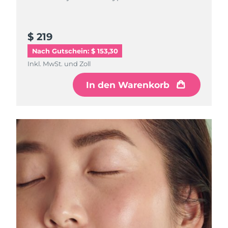
Litauen
Erwartete Lieferung
8/10/26
Luxemburg
Erwartete Lieferung
8/10/26
$ 219
Nach Gutschein: $ 153,30
Sonderverwaltungsregion
Erwartete Lieferung
8/12/26
Inkl. MwSt. und Zoll
Macau
In den Warenkorb
Malaysia
Erwartete Lieferung
8/13/26
Malta
Erwartete Lieferung
8/10/26
Mexiko
Erwartete Lieferung
8/14/26
Monaco
Erwartete Lieferung
8/11/26
Niederlande
Erwartete Lieferung
8/10/26
Neuseeland
Erwartete Lieferung
8/10/26