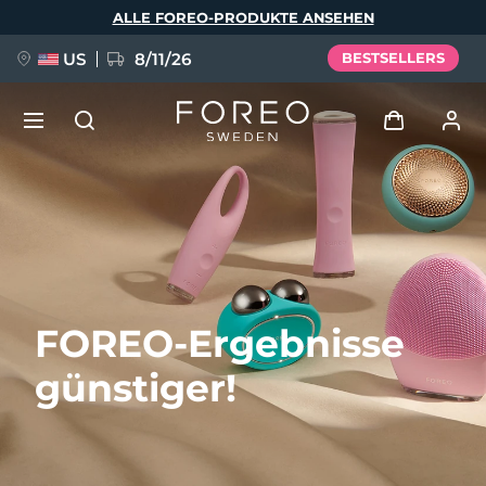
Direkt
ALLE FOREO-PRODUKTE ANSEHEN
zum
Inhalt
US
8/11/26
BESTSELLERS
NEU
Anmelden
Sprache
BREAKING NEWS
Benutzerkonto
English
Deutsch
Español
Meine Geräte
FAQ™ Pure Beauty-Tech Elixir
FOREO-Ergebnisse
Français
Italiano
Português
Meine Bestellungen
Polski
Svenska
Русский
günstiger!
Türkçe
简体中文
繁體中文
Meine Adressen
issa™ Teeth Whitening Set
Meine Abonnements