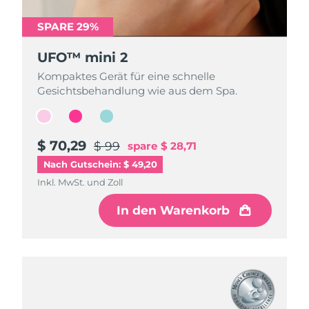
SPARE 29%
SPARE 29%
SPARE 29%
UFO™ mini 2
UFO™ mini 2
UFO™ mini 2
Kompaktes Gerät für eine schnelle
Kompaktes Gerät für eine schnelle
Kompaktes Gerät für eine schnelle
Gesichtsbehandlung wie aus dem Spa.
Gesichtsbehandlung wie aus dem Spa.
Gesichtsbehandlung wie aus dem Spa.
$ 70,29
$ 70,29
$ 70,29
$ 99
$ 99
$ 99
spare
spare
spare
$ 28,71
$ 28,71
$ 28,71
Nach Gutschein: $ 49,20
Inkl. MwSt. und Zoll
Inkl. MwSt. und Zoll
Inkl. MwSt. und Zoll
In den Warenkorb
In den Warenkorb
In den Warenkorb