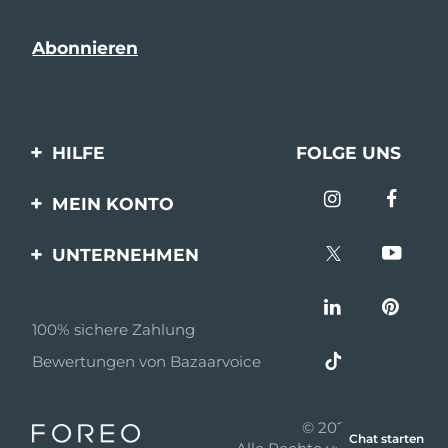
HILFE
FOLGE UNS
Kontaktiere uns
MEIN KONTO
Bestellungen & Versand
Produkt registrieren
UNTERNEHMEN
Garantie & Umtausch
Unterstützung
Über FOREO
Häufig gestellte Fragen
100% sichere Zahlung
Partnerprogramm
Batterie-informationen
Bewertungen von Bazaarvoice
Partner Nachrichten
MYSA
© 2026 FOREO
Chat starten
Einzelhändler