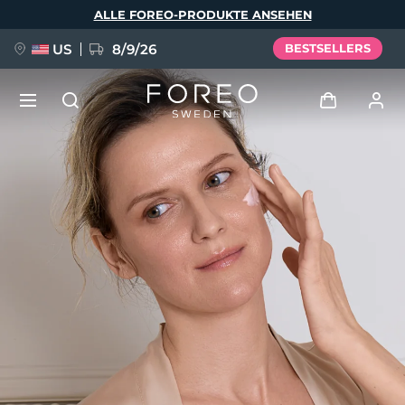
Direkt
ALLE FOREO-PRODUKTE ANSEHEN
zum
Inhalt
US
8/9/26
BESTSELLERS
NEU
Anmelden
Sprache
BREAKING NEWS
Benutzerkonto
English
Deutsch
Español
Meine Geräte
FAQ™ Pure Beauty-Tech Elixir
Français
Italiano
Português
Meine Bestellungen
Polski
Svenska
Русский
Türkçe
简体中文
繁體中文
Meine Adressen
issa™ Teeth Whitening Set
Meine Abonnements