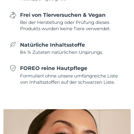
Saudi-Arabien
Erwartete Lieferung
8/9/26
Frei von Tierversuchen & Vegan
Bei der Herstellung oder Prüfung dieses
Singapur
Erwartete Lieferung
8/10/26
Produkts wurden keine Tiere verwendet.
Slowakei
Erwartete Lieferung
8/8/26
Natürliche Inhaltsstoffe
Slowenien
Erwartete Lieferung
8/8/26
84 % Zutaten natürlichen Ursprungs.
Südafrika
Erwartete Lieferung
8/16/26
FOREO reine Hautpflege
Formuliert ohne unsere umfangreiche Liste
Südkorea
Erwartete Lieferung
8/10/26
von Inhaltsstoffen auf der schwarzen Liste.
Spanien
Erwartete Lieferung
8/8/26
Schweden
Erwartete Lieferung
8/8/26
Schweiz
Erwartete Lieferung
8/8/26