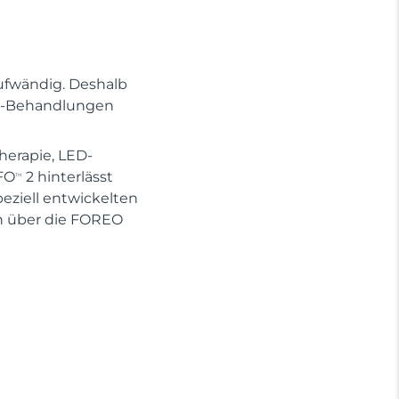
ufwändig. Deshalb
Spa-Behandlungen
herapie, LED-
FO
2 hinterlässt
TM
eziell entwickelten
 über die FOREO