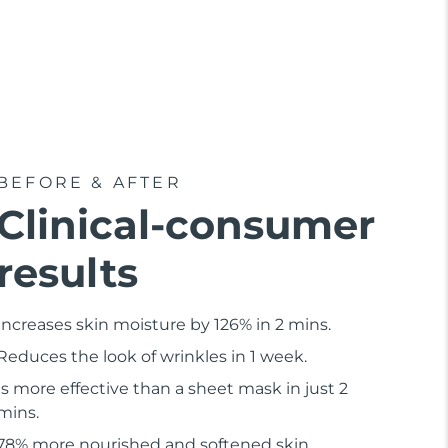
BEFORE & AFTER
Clinical-consumer
results
Increases skin moisture by 126% in 2 mins.
Reduces the look of wrinkles in 1 week.
Is more effective than a sheet mask in just 2
mins.
78% more nourished and softened skin.