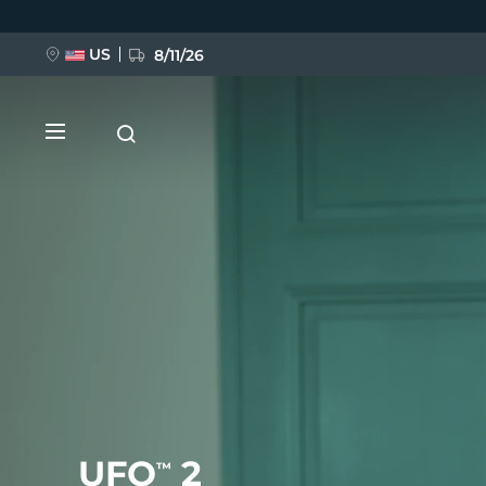
Direkt
zum
Inhalt
US
8/11/26
NEU
BREAKING NEWS
FAQ™ Pure Beauty-Tech Elixir
UFO
2
™