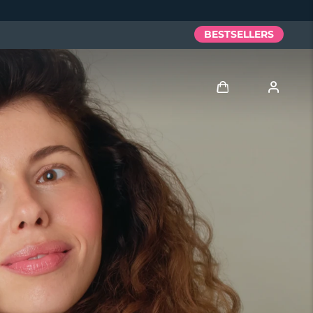
BESTSELLERS
Anmelden
Benutzerkonto
Meine Geräte
Meine Bestellungen
Meine Adressen
Meine Abonnements