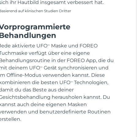
sich ihr Hautbild insgesamt verbessert hat.
Basierend auf klinischen Studien Dritter
Vorprogrammierte
Behandlungen
Jede aktivierte UFO
Maske und FOREO
TM
Tuchmaske verfügt über eine eigene
Behandlungsroutine in der FOREO App, die du
mit deinem UFO
Gerät synchronisieren und
TM
im Offline-Modus verwenden kannst. Diese
kombinieren die besten UFO
Technologien,
TM
damit du das Beste aus deiner
Gesichtsbehandlung herausholen kannst. Du
kannst auch deine eigenen Masken
verwenden und benutzerdefinierte Routinen
erstellen.