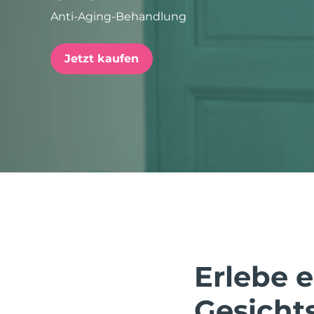
Anti-Aging-Behandlung
issa™ Teeth Whitening Set
Jetzt kaufen
FAQ™ Dual LED Panel
BELIEBT
Sonderangebote
Bestseller
Erlebe 
Gesicht