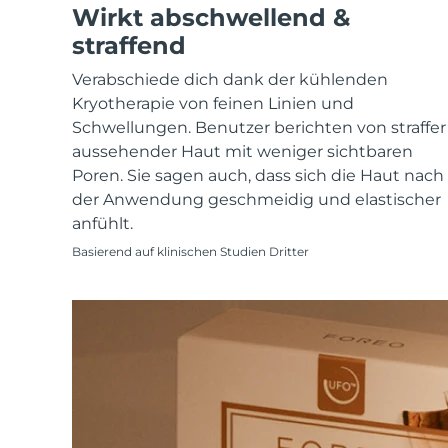
KIWI™ skincare
All acne treatment devices
All revitalizing eye massagers
Wirkt abschwellend &
Serum
issa™ Teeth Whitening Gel
Advanced pore care essentials
For healthy hair
straffend
18% PAP
Kosmetik
Männer
Verabschiede dich dank der kühlenden
Kryotherapie von feinen Linien und
Schwellungen. Benutzer berichten von straffer
aussehender Haut mit weniger sichtbaren
Poren. Sie sagen auch, dass sich die Haut nach
Kaufe alles
der Anwendung geschmeidig und elastischer
anfühlt.
Basierend auf klinischen Studien Dritter
FOREO APP
ÜBER