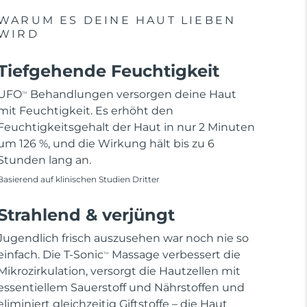
WARUM ES DEINE HAUT LIEBEN
WIRD
Tiefgehende Feuchtigkeit
UFO
Behandlungen versorgen deine Haut
TM
mit Feuchtigkeit. Es erhöht den
Feuchtigkeitsgehalt der Haut in nur 2 Minuten
um 126 %, und die Wirkung hält bis zu 6
Stunden lang an.
Basierend auf klinischen Studien Dritter
Strahlend & verjüngt
Jugendlich frisch auszusehen war noch nie so
einfach. Die T-Sonic
Massage verbessert die
TM
Mikrozirkulation, versorgt die Hautzellen mit
essentiellem Sauerstoff und Nährstoffen und
eliminiert gleichzeitig Giftstoffe – die Haut