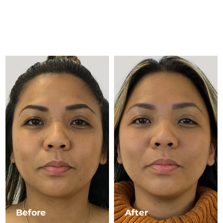
Litauen
Erwartete Lieferung
8/10/26
Luxemburg
Erwartete Lieferung
8/10/26
Sonderverwaltungsregion
Erwartete Lieferung
8/12/26
Macau
Malaysia
Erwartete Lieferung
8/13/26
Malta
Erwartete Lieferung
8/10/26
Mexiko
Erwartete Lieferung
8/14/26
Monaco
Erwartete Lieferung
8/11/26
Niederlande
Erwartete Lieferung
8/10/26
Neuseeland
Erwartete Lieferung
8/10/26
Before
After