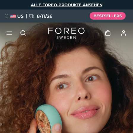
Direkt
ALLE FOREO-PRODUKTE ANSEHEN
zum
Inhalt
US
8/11/26
BESTSELLERS
NEU
Anmelden
Sprache
BREAKING NEWS
Benutzerkonto
English
Deutsch
Español
Meine Geräte
FAQ™ Pure Beauty-Tech Elixir
Français
Italiano
Português
Meine Bestellungen
Polski
Svenska
Русский
Türkçe
简体中文
繁體中文
Meine Adressen
issa™ Teeth Whitening Set
Meine Abonnements