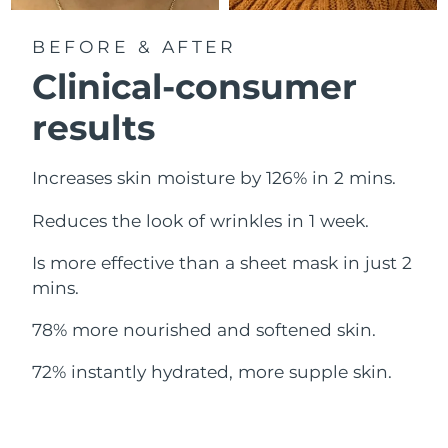
Norwegen
Erwartete Lieferung
8/10/26
BEFORE & AFTER
Oman
Erwartete Lieferung
8/13/26
Clinical-consumer
Philippinen
Erwartete Lieferung
8/13/26
results
Polen
Erwartete Lieferung
8/11/26
Increases skin moisture by 126% in 2 mins.
Portugal
Erwartete Lieferung
8/10/26
Reduces the look of wrinkles in 1 week.
Puerto Rico
Erwartete Lieferung
8/12/26
Is more effective than a sheet mask in just 2
mins.
Katar
Erwartete Lieferung
8/11/26
78% more nourished and softened skin.
Réunion
Erwartete Lieferung
8/15/26
72% instantly hydrated, more supple skin.
Rumänien
Erwartete Lieferung
8/10/26
Russland
Erwartete Lieferung
8/18/26