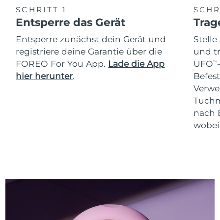
SCHRITT 1
SCHR
Entsperre das Gerät
Trag
Entsperre zunächst dein Gerät und
Stelle
registriere deine Garantie über die
und t
FOREO For You App.
Lade die App
UFO
TM
hier herunter
.
Befes
Verwe
Tuchm
nach 
wobei 