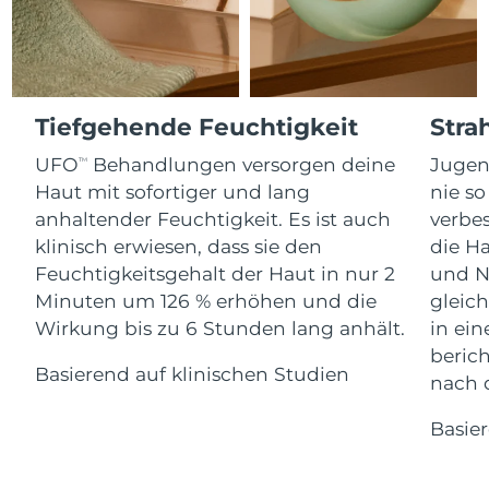
Advanced pore care essentials
For healthy hair
18% PAP
Kosmetik
Männer
Isle of Man
Erwartete Lieferung
8/12/26
Israel
Erwartete Lieferung
8/14/26
Tiefgehende Feuchtigkeit
Stra
Italien
Erwartete Lieferung
8/10/26
UFO
Behandlungen versorgen deine
Jugen
Kaufe alles
TM
Haut mit sofortiger und lang
nie so
Japan
Erwartete Lieferung
8/13/26
anhaltender Feuchtigkeit. Es ist auch
verbes
klinisch erwiesen, dass sie den
die Ha
Jersey
Erwartete Lieferung
8/15/26
FOREO APP
Feuchtigkeitsgehalt der Haut in nur 2
und N
Minuten um 126 % erhöhen und die
gleich
Kasachstan
Erwartete Lieferung
8/12/26
ÜBER
Wirkung bis zu 6 Stunden lang anhält.
in ei
Kuwait
Erwartete Lieferung
8/10/26
beric
Basierend auf klinischen Studien
nach 
Lettland
Erwartete Lieferung
8/10/26
Basie
Libanon
Erwartete Lieferung
8/11/26