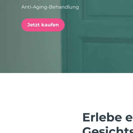
Anti-Aging-Behandlung
issa™ Teeth Whitening Set
Jetzt kaufen
FAQ™ Dual LED Panel
BELIEBT
Sonderangebote
Bestseller
Erlebe 
Gesicht