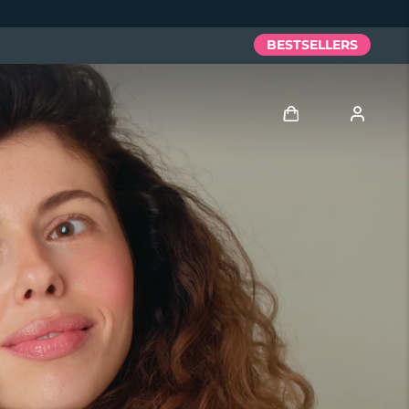
BESTSELLERS
Anmelden
Benutzerkonto
Meine Geräte
Meine Bestellungen
Meine Adressen
Meine Abonnements