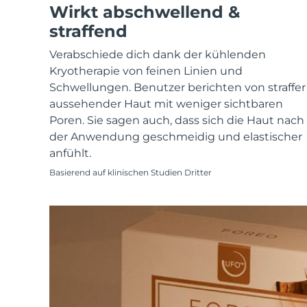
KIWI™ skincare
All acne treatment devices
All revitalizing eye massagers
Wirkt abschwellend &
Serum
issa™ Teeth Whitening Gel
Advanced pore care essentials
For healthy hair
straffend
18% PAP
Kosmetik
Männer
Verabschiede dich dank der kühlenden
Kryotherapie von feinen Linien und
Schwellungen. Benutzer berichten von straffer
aussehender Haut mit weniger sichtbaren
Poren. Sie sagen auch, dass sich die Haut nach
Kaufe alles
der Anwendung geschmeidig und elastischer
anfühlt.
Basierend auf klinischen Studien Dritter
FOREO APP
ÜBER