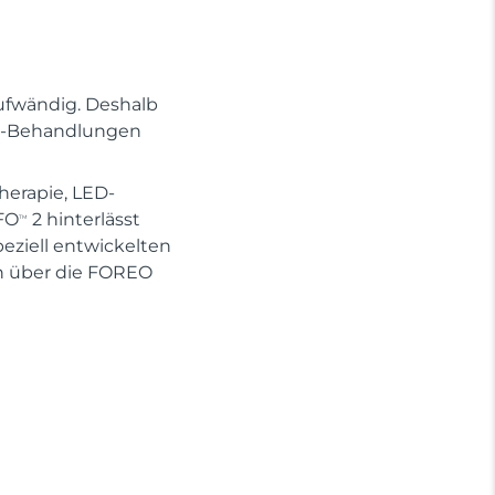
ufwändig. Deshalb
Spa-Behandlungen
herapie, LED-
FO
2 hinterlässt
TM
eziell entwickelten
 über die FOREO