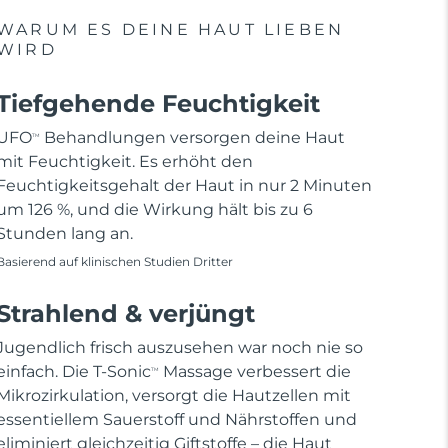
WARUM ES DEINE HAUT LIEBEN
WIRD
Tiefgehende Feuchtigkeit
UFO
Behandlungen versorgen deine Haut
TM
mit Feuchtigkeit. Es erhöht den
Feuchtigkeitsgehalt der Haut in nur 2 Minuten
um 126 %, und die Wirkung hält bis zu 6
Stunden lang an.
Basierend auf klinischen Studien Dritter
Strahlend & verjüngt
Jugendlich frisch auszusehen war noch nie so
einfach. Die T-Sonic
Massage verbessert die
TM
Mikrozirkulation, versorgt die Hautzellen mit
essentiellem Sauerstoff und Nährstoffen und
eliminiert gleichzeitig Giftstoffe – die Haut