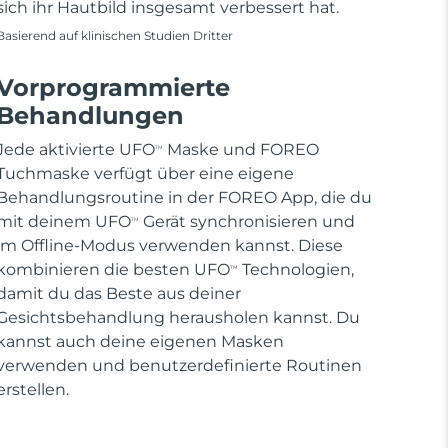
sich ihr Hautbild insgesamt verbessert hat.
Basierend auf klinischen Studien Dritter
Vorprogrammierte
Behandlungen
Jede aktivierte UFO
Maske und FOREO
TM
Tuchmaske verfügt über eine eigene
Behandlungsroutine in der FOREO App, die du
mit deinem UFO
Gerät synchronisieren und
TM
im Offline-Modus verwenden kannst. Diese
kombinieren die besten UFO
Technologien,
TM
damit du das Beste aus deiner
Gesichtsbehandlung herausholen kannst. Du
kannst auch deine eigenen Masken
verwenden und benutzerdefinierte Routinen
erstellen.