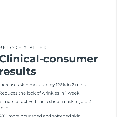
BEFORE & AFTER
Clinical-consumer
results
Increases skin moisture by 126% in 2 mins.
Reduces the look of wrinkles in 1 week.
Is more effective than a sheet mask in just 2
mins.
78% more nourished and softened skin.