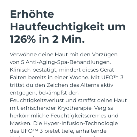
SCHWEDISCHE BEAUTY ROUTINE
Erhöhte
Hautfeuchtigkeit um
Erwartete Lieferung
Australien
13/08/2026
126% in 2 Min.
Gesichtsreinigung
Gesichtsstraffung
Erwartete Lieferung
Österreich
LUNA™ 4 Set
BEAR™ 2 Set
10/08/2026
Verwöhne deine Haut mit den Vorzügen
Anti-aging massage
Microcurrent toning
von 5 Anti-Aging-Spa-Behandlungen.
Erwartete Lieferung
Bahrain
11/08/2026
Klinisch bestätigt, mindert dieses Gerät
Hydratisierung
Mundpflege
Falten bereits in einer Woche. Mit UFO™ 3
LUNA™ 4 Plus
BEAR™ 2 go
Erwartete Lieferung
Belgien
UFO™ 3 Set
issa™ 4
trittst du den Zeichen des Alterns aktiv
10/08/2026
Massage, LED heating
Microcurrent toning on-the-go
FAQ™ ANTI-AGING-BEHANDLUNG
entgegen, bekämpfst den
Deep facial hydration
Hybrid silicone sonic toothbrush
Erwartete Lieferung
Feuchtigkeitsverlust und straffst deine Haut
Bermuda
16/08/2026
NEW
mit erfrischender Kryotherapie.
Vergiss
LUNA™ 4 Men
BEAR™ 2 eyes & lips
UFO™ 3 LED
issa™ 4 plus
herkömmliche Feuchtigkeitscremes und
For men, anti-aging massage
Microcurrent line smoothing device
Bosnien und
Erwartete Lieferung
Near-infrared and red light therapy
Masken. Die Hyper-Infusion-Technologie
Smart hybrid silicone sonic toothbrush
Herzegowina
13/08/2026
device
Anti-aging
LED-Behandlungen
des UFO™ 3 bietet tiefe, anhaltende