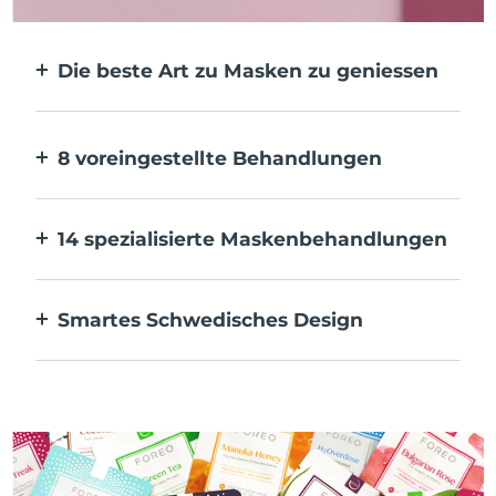
Die beste Art zu Masken zu geniessen
Effektiver als eine Tuchmaske. Und 10x
schneller.
8 voreingestellte Behandlungen
Auf Knopfdruck. Pass sie über die App an
deine Vorlieben an.
14 spezialisierte Maskenbehandlungen
Die perfekte Kombination von
Technologien zur Ergänzung der
Smartes Schwedisches Design
Inhaltsstoffe deiner Maske.
100 % wasserdicht und ultrahygienisch. Bis
zu 50 Minuten Nutzung pro USB-
Aufladung.