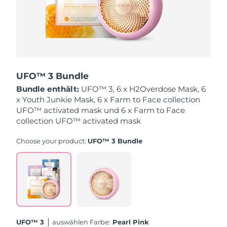
Erwartete Lieferung
Monaco
11/08/2026
Erwartete Lieferung
Niederlande
10/08/2026
Erwartete Lieferung
Neuseeland
10/08/2026
UFO™ 3 Bundle
Bundle enthält:
UFO™ 3, 6 x H2Overdose Mask, 6
Erwartete Lieferung
Norwegen
x Youth Junkie Mask, 6 x Farm to Face collection
10/08/2026
UFO™ activated mask und 6 x Farm to Face
collection UFO™ activated mask
Erwartete Lieferung
Oman
13/08/2026
Choose your product:
UFO™ 3 Bundle
Erwartete Lieferung
Philippinen
13/08/2026
Erwartete Lieferung
Polen
11/08/2026
Erwartete Lieferung
Portugal
UFO™ 3
Auswählen Farbe:
Pearl Pink
10/08/2026