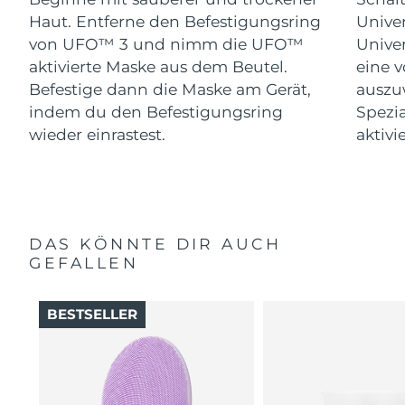
Haut. Entferne den Befestigungsring
Univer
von UFO™ 3 und nimm die UFO™
Univer
aktivierte Maske aus dem Beutel.
eine 
Befestige dann die Maske am Gerät,
auszu
indem du den Befestigungsring
Spezi
wieder einrastest.
aktivi
DAS KÖNNTE DIR AUCH
GEFALLEN
BESTSELLER