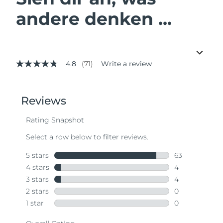
andere denken ...
4.8
(71)
Write a review
4.8
out
of
5
stars,
average
rating
value.
Read
71
Reviews.
Same
page
link.