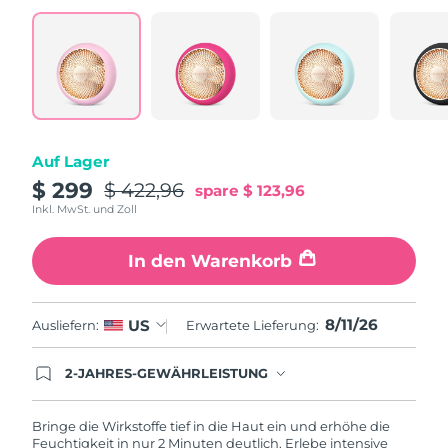
Erwartete Lieferung
Puerto Rico
12/08/2026
Erwartete Lieferung
Katar
11/08/2026
Erwartete Lieferung
Auf Lager
Réunion
15/08/2026
$ 299
$ 422,96
spare
$ 123,96
Inkl. MwSt. und Zoll
Erwartete Lieferung
Rumänien
10/08/2026
In den Warenkorb
Erwartete Lieferung
Russland
18/08/2026
8/11/26
US
Ausliefern:
Erwartete Lieferung:
Erwartete Lieferung
Saudi-Arabien
11/08/2026
2-JAHRES-GEWÄHRLEISTUNG
Mit deiner heutigen Bestellung registriere sich für
Erwartete Lieferung
Singapur
deine FOREO-Garantie. Das bedeutet: Falls du
12/08/2026
innerhalb eines Jahres ab Kaufdatum Anlass zur
Bringe die Wirkstoffe tief in die Haut ein und erhöhe die
Beanstandung deines FOREO-Produktes haben
Feuchtigkeit in nur 2 Minuten deutlich. Erlebe intensive