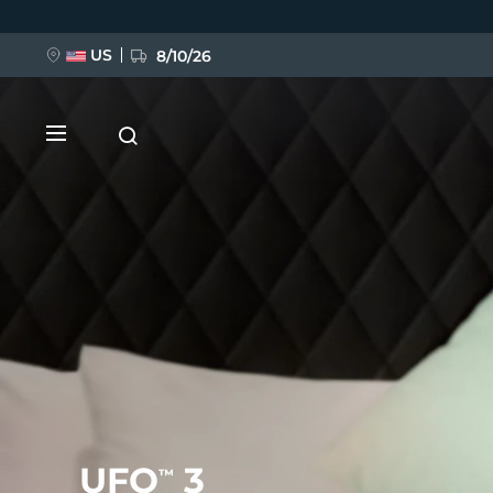
Direkt
zum
Inhalt
US
8/10/26
NEU
BREAKING NEWS
FAQ™ Pure Beauty-Tech Elixir
UFO
3
™