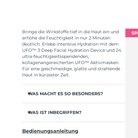
Bringe die Wirkstoffe tief in die Haut ein und
SP
erhöhe die Feuchtigkeit in nur 2 Minuten
deutlich. Erlebe intensive Hydration mit dem
UFO™ 3 Deep Facial Hydration Device und 24
ultra-feuchtigkeitsspendenden,
kollagenangereicherten UFO™ Aktivmasken.
Für eine geschmeidige, glatte und strahlende
Haut in kürzester Zeit.
WAS MACHT ES SO BESONDERS?
Klinisch erwiesen erhöht es die
Hautfeuchtigkeit in 2 Minuten um 126 % und
WAS IST INBEGRIFFEN?
wirkt effektiver als eine Sheet-Maske.
UFO™ 3
Klinisch erwiesen reduziert es das
Bedienungsanleitung
Erscheinungsbild von Falten in nur 1 Woche.
6 x UFO™ Youth Junkie 2.0 Masks, 6 x UFO™