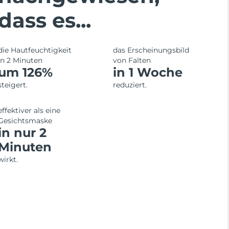
dass es...
die Hautfeuchtigkeit
das Erscheinungsbild
in 2 Minuten
von Falten
um 126%
in 1 Woche
steigert.
reduziert.
effektiver als eine
Gesichtsmaske
in nur 2
Minuten
wirkt.