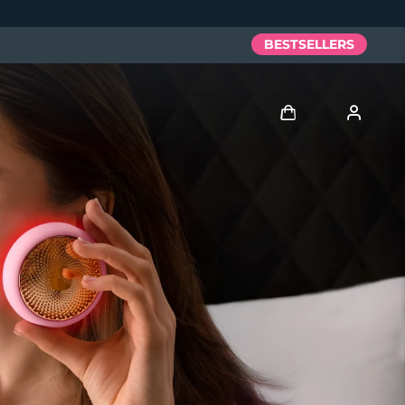
BESTSELLERS
Anmelden
Benutzerkonto
Meine Geräte
Meine Bestellungen
Meine Adressen
Meine Abonnements