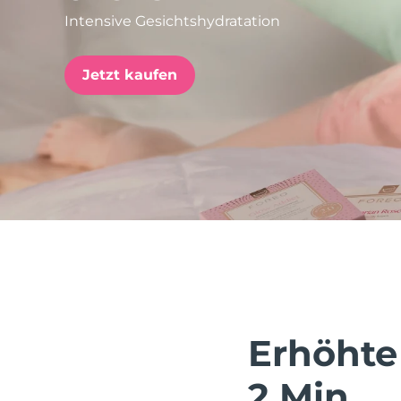
Intensive Gesichtshydratation
issa™ Teeth Whitening Set
Jetzt kaufen
FAQ™ Dual LED Panel
BELIEBT
Sonderangebote
Bestseller
Erhöhte
2 Min.