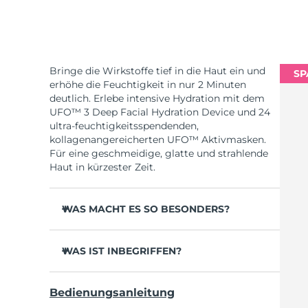
Bringe die Wirkstoffe tief in die Haut ein und
SP
erhöhe die Feuchtigkeit in nur 2 Minuten
deutlich. Erlebe intensive Hydration mit dem
UFO™ 3 Deep Facial Hydration Device und 24
ultra-feuchtigkeitsspendenden,
kollagenangereicherten UFO™ Aktivmasken.
Für eine geschmeidige, glatte und strahlende
Haut in kürzester Zeit.
WAS MACHT ES SO BESONDERS?
Klinisch erwiesen erhöht es die
Hautfeuchtigkeit in 2 Minuten um 126 % und
WAS IST INBEGRIFFEN?
wirkt effektiver als eine Sheet-Maske.
UFO™ 3
Klinisch erwiesen reduziert es das
Bedienungsanleitung
Erscheinungsbild von Falten in nur 1 Woche.
6 x UFO™ Youth Junkie 2.0 Masks, 6 x UFO™