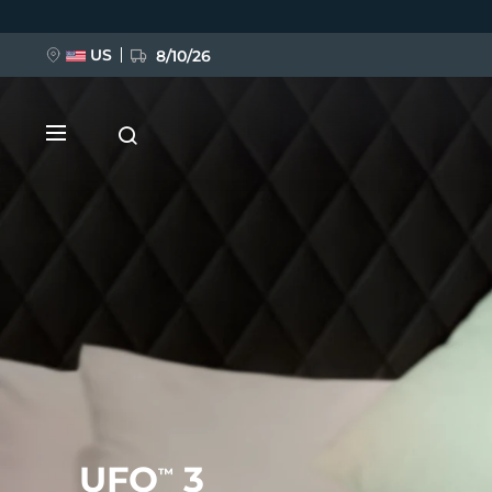
Direkt
zum
Inhalt
US
8/10/26
NEU
BREAKING NEWS
FAQ™ Pure Beauty-Tech Elixir
UFO
3
™