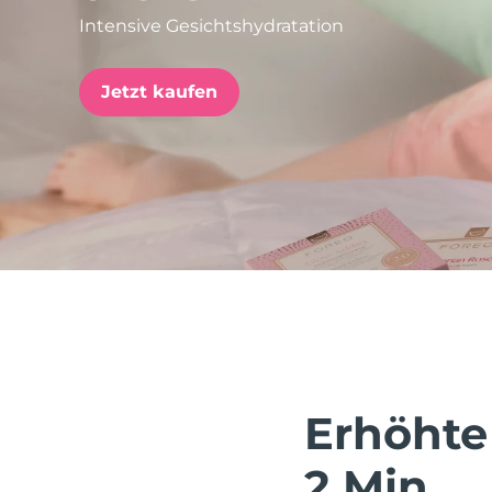
Intensive Gesichtshydratation
issa™ Teeth Whitening Set
Jetzt kaufen
FAQ™ Dual LED Panel
BELIEBT
Sonderangebote
Bestseller
Erhöhte
2 Min.