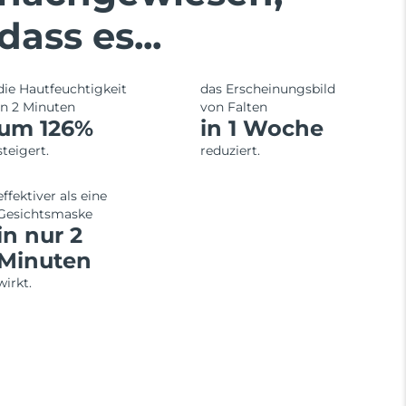
dass es...
die Hautfeuchtigkeit
das Erscheinungsbild
in 2 Minuten
von Falten
um 126%
in 1 Woche
steigert.
reduziert.
effektiver als eine
Gesichtsmaske
in nur 2
Minuten
wirkt.