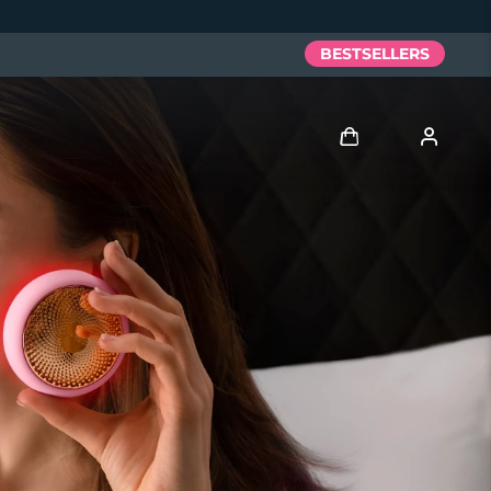
BESTSELLERS
Anmelden
Benutzerkonto
Meine Geräte
Meine Bestellungen
Meine Adressen
Meine Abonnements