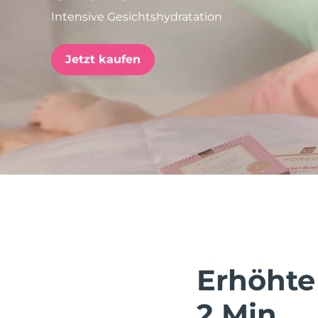
Intensive Gesichtshydratation
issa™ Teeth Whitening Set
Jetzt kaufen
FAQ™ Dual LED Panel
BELIEBT
Sonderangebote
Bestseller
Erhöhte
2 Min.