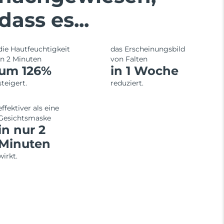
dass es...
die Hautfeuchtigkeit
das Erscheinungsbild
in 2 Minuten
von Falten
um 126%
in 1 Woche
steigert.
reduziert.
effektiver als eine
Gesichtsmaske
in nur 2
Minuten
wirkt.