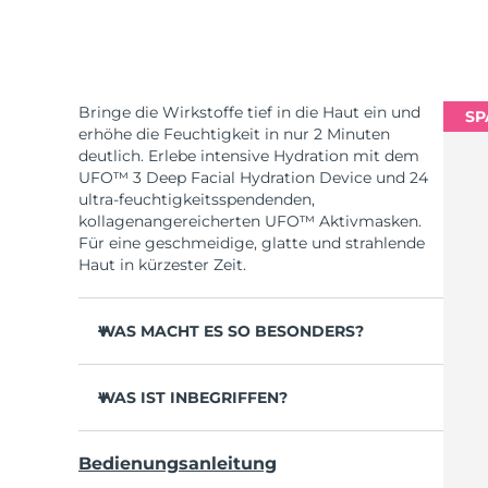
Bringe die Wirkstoffe tief in die Haut ein und
SP
erhöhe die Feuchtigkeit in nur 2 Minuten
deutlich. Erlebe intensive Hydration mit dem
UFO™ 3 Deep Facial Hydration Device und 24
ultra-feuchtigkeitsspendenden,
kollagenangereicherten UFO™ Aktivmasken.
Für eine geschmeidige, glatte und strahlende
Haut in kürzester Zeit.
WAS MACHT ES SO BESONDERS?
Klinisch erwiesen erhöht es die
Hautfeuchtigkeit in 2 Minuten um 126 % und
WAS IST INBEGRIFFEN?
wirkt effektiver als eine Sheet-Maske.
UFO™ 3
Klinisch erwiesen reduziert es das
Bedienungsanleitung
Erscheinungsbild von Falten in nur 1 Woche.
6 x UFO™ Youth Junkie 2.0 Masks, 6 x UFO™