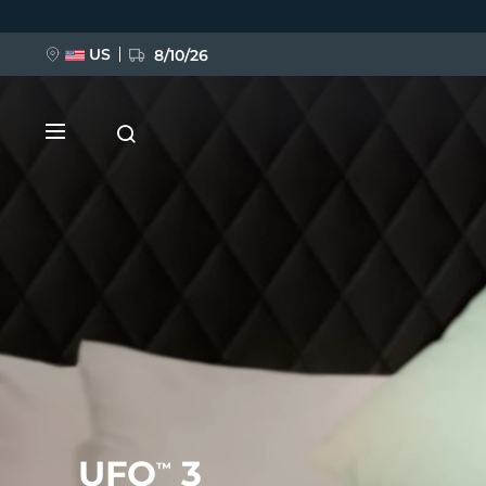
Direkt
zum
Inhalt
US
8/10/26
NEU
BREAKING NEWS
FAQ™ Pure Beauty-Tech Elixir
UFO
3
™