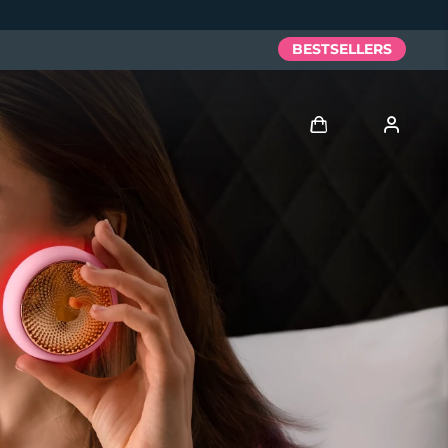
BESTSELLERS
Anmelden
Benutzerkonto
Meine Geräte
Meine Bestellungen
Meine Adressen
Meine Abonnements