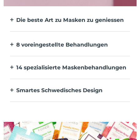
Die beste Art zu Masken zu geniessen
Effektiver als eine Tuchmaske. Und 10x
schneller.
8 voreingestellte Behandlungen
Auf Knopfdruck. Pass sie über die App an
deine Vorlieben an.
14 spezialisierte Maskenbehandlungen
Die perfekte Kombination von
Technologien zur Ergänzung der
Smartes Schwedisches Design
Inhaltsstoffe deiner Maske.
100 % wasserdicht und ultrahygienisch. Bis
zu 50 Minuten Nutzung pro USB-
Aufladung.