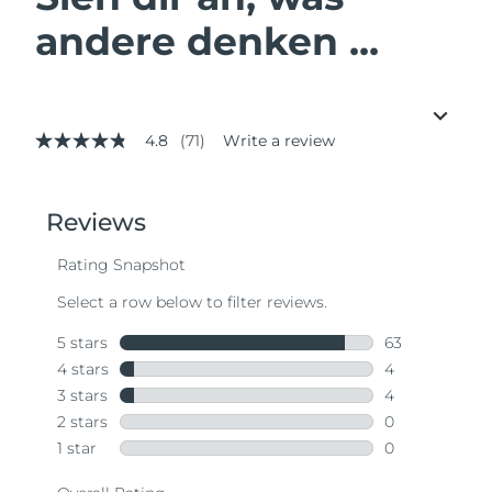
andere denken ...
4.8
(71)
Write a review
4.8
out
of
5
stars,
average
rating
value.
Read
71
Reviews.
Same
page
link.