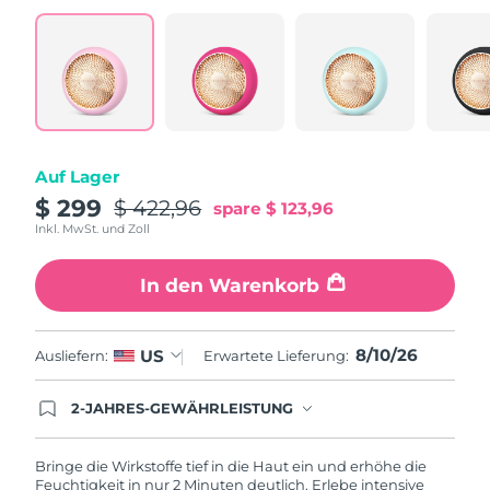
Taiwan
Erwartete Lieferung
8/14/26
Thailand
Erwartete Lieferung
8/13/26
Türkei
Erwartete Lieferung
8/10/26
Vereinigte Arabische
Erwartete Lieferung
8/10/26
Auf Lager
Emirate
$ 299
$ 422,96
spare
$ 123,96
Inkl. MwSt. und Zoll
Vereinigtes
Erwartete Lieferung
8/9/26
Königreich
In den Warenkorb
Vereinigte Staaten
Erwartete Lieferung
8/10/26
8/10/26
US
Ausliefern:
Erwartete Lieferung:
Usbekistan
Erwartete Lieferung
8/14/26
2-JAHRES-GEWÄHRLEISTUNG
Vietnam
Erwartete Lieferung
8/15/26
Mit deiner heutigen Bestellung registriere sich für
deine FOREO-Garantie. Das bedeutet: Falls du
innerhalb eines Jahres ab Kaufdatum Anlass zur
Bringe die Wirkstoffe tief in die Haut ein und erhöhe die
Beanstandung deines FOREO-Produktes haben
Feuchtigkeit in nur 2 Minuten deutlich. Erlebe intensive