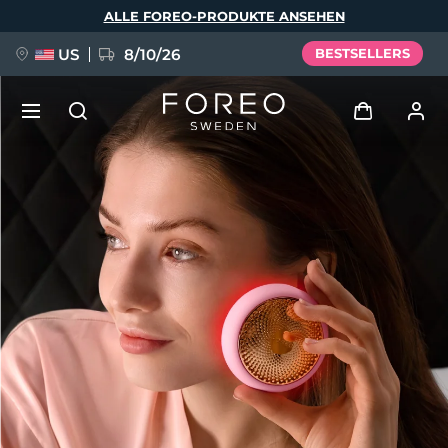
Direkt
ALLE FOREO-PRODUKTE ANSEHEN
zum
Inhalt
US
8/10/26
BESTSELLERS
NEU
Anmelden
Sprache
BREAKING NEWS
Benutzerkonto
English
Deutsch
Español
Meine Geräte
FAQ™ Pure Beauty-Tech Elixir
Français
Italiano
Português
Meine Bestellungen
Polski
Svenska
Русский
Türkçe
简体中文
繁體中文
Meine Adressen
issa™ Teeth Whitening Set
Meine Abonnements