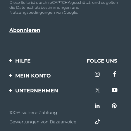
Diese Seite ist durch reCAPTCHA geschützt, und es gelten
die
Datenschutzbestimmungen
und
Nutzungsbedingungen
von Google.
HILFE
FOLGE UNS
Kontaktiere uns
MEIN KONTO
Bestellungen & Versand
Produkt registrieren
UNTERNEHMEN
Garantie & Umtausch
Unterstützung
Über FOREO
Häufig gestellte Fragen
100% sichere Zahlung
Partnerprogramm
Batterie-informationen
Bewertungen von Bazaarvoice
Partner Nachrichten