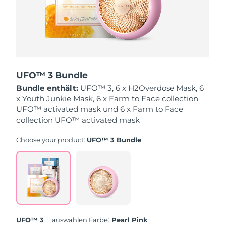
Saudi-Arabien
Erwartete Lieferung
8/10/26
Singapur
Erwartete Lieferung
8/11/26
Slowakei
Erwartete Lieferung
8/9/26
UFO™ 3 Bundle
Slowenien
Erwartete Lieferung
8/9/26
Bundle enthält:
UFO™ 3, 6 x H2Overdose Mask, 6
x Youth Junkie Mask, 6 x Farm to Face collection
UFO™ activated mask und 6 x Farm to Face
Südafrika
Erwartete Lieferung
8/17/26
collection UFO™ activated mask
Südkorea
Erwartete Lieferung
8/11/26
Choose your product:
UFO™ 3 Bundle
Spanien
Erwartete Lieferung
8/9/26
Schweden
Erwartete Lieferung
8/9/26
Schweiz
Erwartete Lieferung
8/9/26
UFO™ 3
Auswählen Farbe:
Pearl Pink