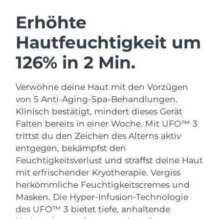
SCHWEDISCHE BEAUTY ROUTINE
Australien
Erwartete Lieferung
8/12/26
Erhöhte
Österreich
Erwartete Lieferung
8/9/26
Hautfeuchtigkeit um
Bahrain
Erwartete Lieferung
8/10/26
126% in 2 Min.
Gesichtsreinigung
Gesichtsstraffung
Belgien
Erwartete Lieferung
8/9/26
LUNA™ 4 Set
BEAR™ 2 Set
Verwöhne deine Haut mit den Vorzügen
Anti-aging massage
Microcurrent toning
Bermuda
Erwartete Lieferung
8/15/26
von 5 Anti-Aging-Spa-Behandlungen.
Klinisch bestätigt, mindert dieses Gerät
Hydratisierung
Mundpflege
Bosnien und
Falten bereits in einer Woche. Mit UFO™ 3
Erwartete Lieferung
8/12/26
LUNA™ 4 Plus
BEAR™ 2 go
Herzegowina
UFO™ 3 Set
issa™ 4
trittst du den Zeichen des Alterns aktiv
Massage, LED heating
Microcurrent toning on-the-go
FAQ™ ANTI-AGING-BEHANDLUNG
entgegen, bekämpfst den
Deep facial hydration
Hybrid silicone sonic toothbrush
Brunei Darussalam
Erwartete Lieferung
8/14/26
Feuchtigkeitsverlust und straffst deine Haut
NEW
mit erfrischender Kryotherapie.
Vergiss
LUNA™ 4 Men
BEAR™ 2 eyes & lips
Bulgarien
Erwartete Lieferung
8/9/26
UFO™ 3 LED
issa™ 4 plus
herkömmliche Feuchtigkeitscremes und
For men, anti-aging massage
Microcurrent line smoothing device
Near-infrared and red light therapy
Masken. Die Hyper-Infusion-Technologie
Kanada
Smart hybrid silicone sonic toothbrush
Erwartete Lieferung
8/13/26
device
Anti-aging
LED-Behandlungen
des UFO™ 3 bietet tiefe, anhaltende