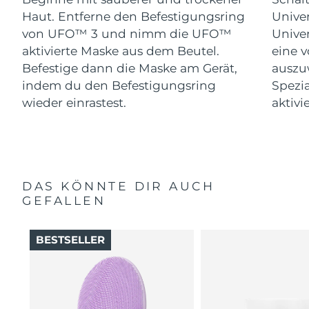
Haut. Entferne den Befestigungsring
Univer
von UFO™ 3 und nimm die UFO™
Univer
aktivierte Maske aus dem Beutel.
eine 
Befestige dann die Maske am Gerät,
auszu
indem du den Befestigungsring
Spezi
wieder einrastest.
aktivi
DAS KÖNNTE DIR AUCH
GEFALLEN
BESTSELLER