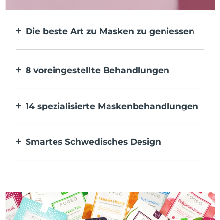
Die beste Art zu Masken zu geniessen
Effektiver als eine Tuchmaske. Und 10x
schneller.
8 voreingestellte Behandlungen
Auf Knopfdruck. Pass sie über die App an
deine Vorlieben an.
14 spezialisierte Maskenbehandlungen
Die perfekte Kombination von
Technologien zur Ergänzung der
Smartes Schwedisches Design
Inhaltsstoffe deiner Maske.
100 % wasserdicht und ultrahygienisch. Bis
zu 50 Minuten Nutzung pro USB-
Aufladung.