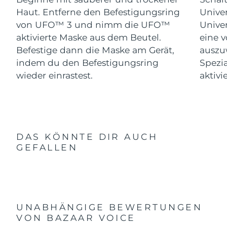
Haut. Entferne den Befestigungsring
Univer
von UFO™ 3 und nimm die UFO™
Univer
aktivierte Maske aus dem Beutel.
eine 
Befestige dann die Maske am Gerät,
auszu
indem du den Befestigungsring
Spezi
wieder einrastest.
aktivi
DAS KÖNNTE DIR AUCH
GEFALLEN
UNABHÄNGIGE BEWERTUNGEN
VON BAZAAR VOICE