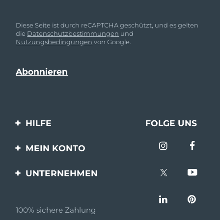
Diese Seite ist durch reCAPTCHA geschützt, und es gelten
die
Datenschutzbestimmungen
und
Nutzungsbedingungen
von Google.
HILFE
FOLGE UNS
Kontaktiere uns
MEIN KONTO
Bestellungen & Versand
Produkt registrieren
UNTERNEHMEN
Garantie & Umtausch
Unterstützung
Über FOREO
Häufig gestellte Fragen
100% sichere Zahlung
Partnerprogramm
Batterie-informationen