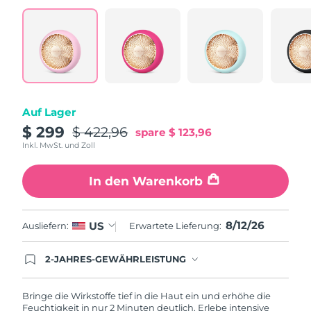
Taiwan
Erwartete Lieferung
16/8/26
Thailand
Erwartete Lieferung
15/8/26
Türkei
Erwartete Lieferung
12/8/26
Vereinigte Arabische
Erwartete Lieferung
12/8/26
Auf Lager
Emirate
$ 299
$ 422,96
spare
$ 123,96
Inkl. MwSt. und Zoll
Vereinigtes
Erwartete Lieferung
11/8/26
Königreich
In den Warenkorb
Vereinigte Staaten
Erwartete Lieferung
12/8/26
8/12/26
US
Ausliefern:
Erwartete Lieferung:
Usbekistan
Erwartete Lieferung
16/8/26
2-JAHRES-GEWÄHRLEISTUNG
Vietnam
Erwartete Lieferung
17/8/26
Mit deiner heutigen Bestellung registriere sich für
deine FOREO-Garantie. Das bedeutet: Falls du
innerhalb eines Jahres ab Kaufdatum Anlass zur
Bringe die Wirkstoffe tief in die Haut ein und erhöhe die
Beanstandung deines FOREO-Produktes haben
Feuchtigkeit in nur 2 Minuten deutlich. Erlebe intensive