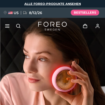
Direkt
ALLE FOREO-PRODUKTE ANSEHEN
zum
Inhalt
US
8/12/26
BESTSELLERS
NEU
Anmelden
Sprache
BREAKING NEWS
Benutzerkonto
English
Deutsch
Español
Meine Geräte
FAQ™ Pure Beauty-Tech Elixir
Français
Italiano
Português
Meine Bestellungen
Polski
Svenska
Русский
Türkçe
简体中文
繁體中文
Meine Adressen
issa™ Teeth Whitening Set
Meine Abonnements