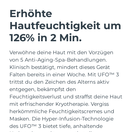
SCHWEDISCHE BEAUTY ROUTINE
Australien
Erwartete Lieferung
14/8/26
Erhöhte
Österreich
Erwartete Lieferung
11/8/26
Hautfeuchtigkeit um
Bahrain
Erwartete Lieferung
12/8/26
126% in 2 Min.
Gesichtsreinigung
Gesichtsstraffung
Belgien
Erwartete Lieferung
11/8/26
LUNA™ 4 Set
BEAR™ 2 Set
Verwöhne deine Haut mit den Vorzügen
Anti-aging massage
Microcurrent toning
Bermuda
Erwartete Lieferung
17/8/26
von 5 Anti-Aging-Spa-Behandlungen.
Klinisch bestätigt, mindert dieses Gerät
Hydratisierung
Mundpflege
Bosnien und
Falten bereits in einer Woche. Mit UFO™ 3
Erwartete Lieferung
14/8/26
LUNA™ 4 Plus
BEAR™ 2 go
Herzegowina
UFO™ 3 Set
issa™ 4
trittst du den Zeichen des Alterns aktiv
Massage, LED heating
Microcurrent toning on-the-go
FAQ™ ANTI-AGING-BEHANDLUNG
entgegen, bekämpfst den
Deep facial hydration
Hybrid silicone sonic toothbrush
Brunei Darussalam
Erwartete Lieferung
16/8/26
Feuchtigkeitsverlust und straffst deine Haut
NEW
mit erfrischender Kryotherapie.
Vergiss
LUNA™ 4 Men
BEAR™ 2 eyes & lips
Bulgarien
Erwartete Lieferung
11/8/26
UFO™ 3 LED
issa™ 4 plus
herkömmliche Feuchtigkeitscremes und
For men, anti-aging massage
Microcurrent line smoothing device
Near-infrared and red light therapy
Masken. Die Hyper-Infusion-Technologie
Kanada
Smart hybrid silicone sonic toothbrush
Erwartete Lieferung
15/8/26
device
Anti-aging
LED-Behandlungen
des UFO™ 3 bietet tiefe, anhaltende