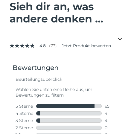
Sieh dir an, was
andere denken ...
4.8
(73)
Jetzt Produkt bewerten
4.8
von
5
Sternen,
Durchschnittswert
der
Bewertung.
Read
73
Reviews.
Link
auf
derselben
Seite.