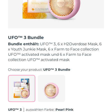
Saudi-Arabien
Erwartete Lieferung
12/8/26
Singapur
Erwartete Lieferung
13/8/26
Slowakei
Erwartete Lieferung
11/8/26
UFO™ 3 Bundle
Slowenien
Erwartete Lieferung
11/8/26
Bundle enthält:
UFO™ 3, 6 x H2Overdose Mask, 6
x Youth Junkie Mask, 6 x Farm to Face collection
UFO™ activated mask und 6 x Farm to Face
Südafrika
Erwartete Lieferung
19/8/26
collection UFO™ activated mask
Südkorea
Erwartete Lieferung
13/8/26
Choose your product:
UFO™ 3 Bundle
Spanien
Erwartete Lieferung
11/8/26
Schweden
Erwartete Lieferung
11/8/26
Schweiz
Erwartete Lieferung
11/8/26
UFO™ 3
Auswählen Farbe:
Pearl Pink