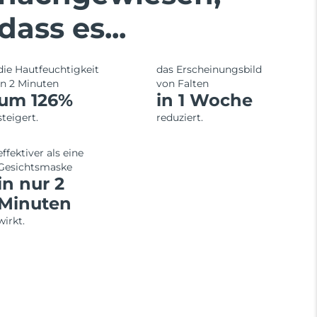
dass es...
die Hautfeuchtigkeit
das Erscheinungsbild
in 2 Minuten
von Falten
um 126%
in 1 Woche
steigert.
reduziert.
effektiver als eine
Gesichtsmaske
in nur 2
Minuten
wirkt.