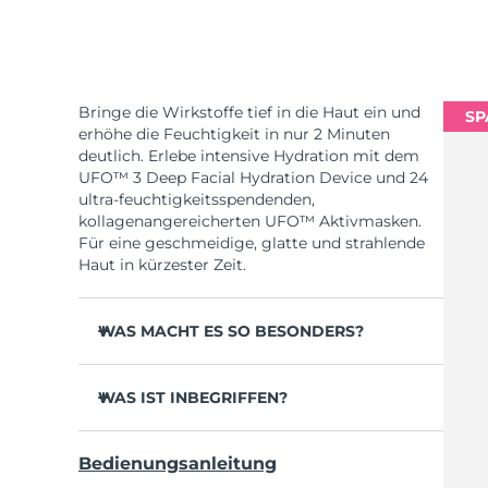
Bringe die Wirkstoffe tief in die Haut ein und
SP
erhöhe die Feuchtigkeit in nur 2 Minuten
deutlich. Erlebe intensive Hydration mit dem
UFO™ 3 Deep Facial Hydration Device und 24
ultra-feuchtigkeitsspendenden,
kollagenangereicherten UFO™ Aktivmasken.
Für eine geschmeidige, glatte und strahlende
Haut in kürzester Zeit.
WAS MACHT ES SO BESONDERS?
Klinisch erwiesen erhöht es die
Hautfeuchtigkeit in 2 Minuten um 126 % und
WAS IST INBEGRIFFEN?
wirkt effektiver als eine Sheet-Maske.
UFO™ 3
Klinisch erwiesen reduziert es das
Bedienungsanleitung
Erscheinungsbild von Falten in nur 1 Woche.
6 x UFO™ Youth Junkie 2.0 Masks, 6 x UFO™