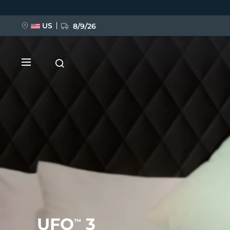
Direkt
zum
Inhalt
US
8/9/26
NEU
BREAKING NEWS
FAQ™ Pure Beauty-Tech Elixir
UFO
3
™