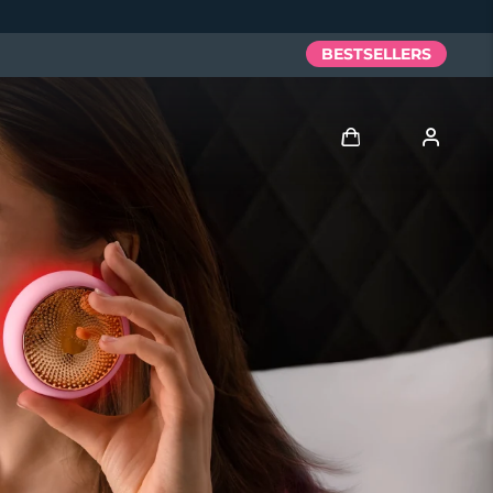
BESTSELLERS
Anmelden
Benutzerkonto
Meine Geräte
Meine Bestellungen
Meine Adressen
Meine Abonnements