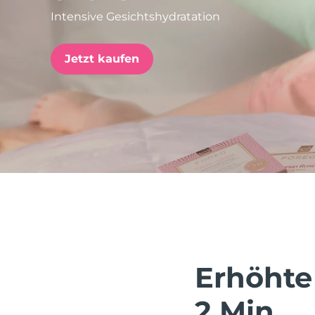
Intensive Gesichtshydratation
issa™ Teeth Whitening Set
Jetzt kaufen
FAQ™ Dual LED Panel
BELIEBT
Sonderangebote
Bestseller
Erhöhte
2 Min.