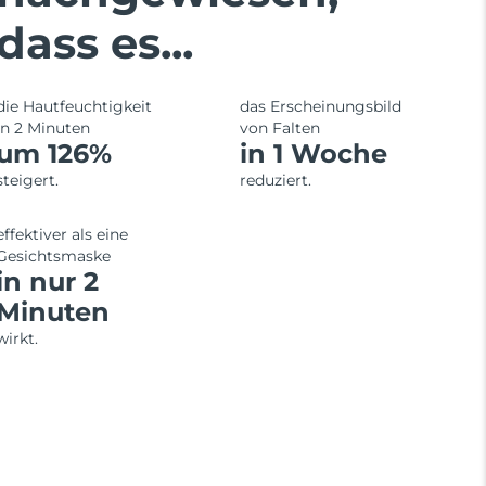
dass es...
die Hautfeuchtigkeit
das Erscheinungsbild
in 2 Minuten
von Falten
um 126%
in 1 Woche
steigert.
reduziert.
effektiver als eine
Gesichtsmaske
in nur 2
Minuten
wirkt.