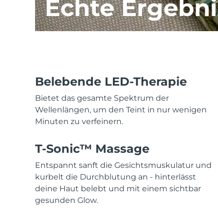
Echte Ergebni
Haar-Entfernung
FAQ™ Hautpflege
Körperpflege
FAQ™ Hautpflege
FAQ™ Produkte
FAQ™ skincare
All FAQ™ skincare
All FAQ™ skincare
PEACH™ 2 Pro Max
BEAR™ 2 body
All hair treatments
All FAQ™ skincare
Professional IPL hair removal device
Microcurrent body toning
FAQ™ Produkte
FAQ™ Produkte
Akne-Behandlung
FAQ™ products
Augenpflege
All anti-aging treatments
All LED treatments
PEACH™ 2
LUNA™ 4 body
All toning treatments
ESPADA™ 2 plus
BEAR™ 2 eyes & lips
IPL hair removal
Massaging body brush
Belebende LED-Therapie
Recurring acne LED therapy
Microcurrent line smoothing device
Bietet das gesamte Spektrum der
PEACH™ 2 go
SUPERCHARGED™ serum
Wellenlängen, um den Teint in nur wenigen
Haarpflege
Pflege für Poren
ESPADA™ 2
IRIS™ 2
Minuten zu verfeinern.
Travel-friendly IPL hair removal
Firming body serum
LUNA™ 4 hair
KIWI™ derma
Acne treatment device
Rejuvenating eye massager
NEW
2-in-1 LED scalp massager
Diamond microdermabrasion .
T-Sonic™ Massage
PEACH™ Cooling Prep Gel
ESPADA™ Blemish Solution
Hautpflege für die Augen
Entspannt sanft die Gesichtsmuskulatur und
Zahnaufhellung
Cooling IPL hair removal gel
FLIP™ play advanced
KIWI™
Concentrated acne gel
Advanced eye care treatment
kurbelt die Durchblutung an - hinterlässt
issa™ Teeth Whitening Set
LED light hairbrush
Blackhead remover
deine Haut belebt und mit einem sichtbar
Dual LED + sonic device & 18% PAP gel
gesunden Glow.
MEHR
ESPADA™-Geräte
Augenpflegegeräte
LUNA™ Dual-Peptide Scalp