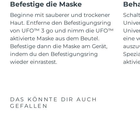
Befestige die Maske
Beha
Beginne mit sauberer und trockener
Schal
Haut. Entferne den Befestigungsring
Univer
von UFO™ 3 go und nimm die UFO™
Univer
aktivierte Maske aus dem Beutel.
eine 
Befestige dann die Maske am Gerät,
auszu
indem du den Befestigungsring
Spezi
wieder einrastest.
aktivi
DAS KÖNNTE DIR AUCH
GEFALLEN