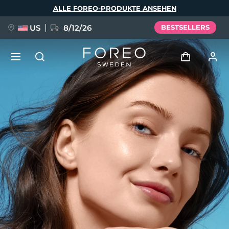
Direkt
ALLE FOREO-PRODUKTE ANSEHEN
zum
Inhalt
US
8/12/26
BESTSELLERS
NEU
Anmelden
Sprache
BREAKING NEWS
Benutzerkonto
English
Deutsch
Español
Meine Geräte
FAQ™ Pure Beauty-Tech Elixir
Français
Italiano
Português
Meine Bestellungen
Polski
Svenska
Русский
Türkçe
简体中文
繁體中文
Meine Adressen
issa™ Teeth Whitening Set
Meine Abonnements