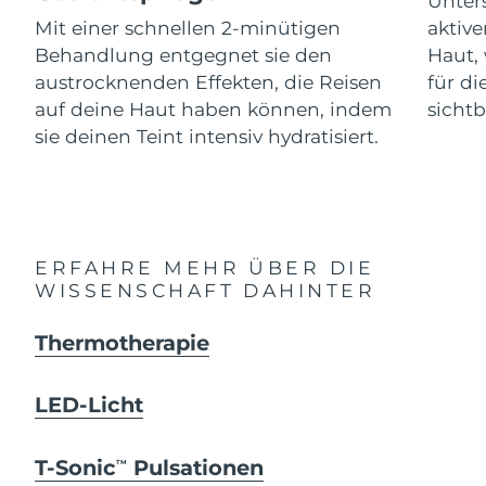
Unters
Advanced pore care essentials
For healthy hair
18% PAP
Mit einer schnellen 2-minütigen
aktive
Kosmetik
Männer
Isle of Man
Erwartete Lieferung
13/8/26
Behandlung entgegnet sie den
Haut, 
austrocknenden Effekten, die Reisen
für d
Israel
Erwartete Lieferung
15/8/26
auf deine Haut haben können, indem
sichtb
sie deinen Teint intensiv hydratisiert.
Italien
Erwartete Lieferung
11/8/26
Kaufe alles
Japan
Erwartete Lieferung
14/8/26
Jersey
Erwartete Lieferung
16/8/26
FOREO APP
ERFAHRE MEHR ÜBER DIE
WISSENSCHAFT DAHINTER
Kasachstan
Erwartete Lieferung
13/8/26
ÜBER
Thermotherapie
Kuwait
Erwartete Lieferung
11/8/26
Lettland
Erwartete Lieferung
11/8/26
LED-Licht
Libanon
Erwartete Lieferung
12/8/26
T-Sonic
Pulsationen
TM