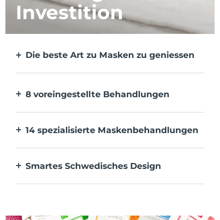
Investition
Die beste Art zu Masken zu geniessen
Effektiver als eine Tuchmaske. Und 10x
schneller.
8 voreingestellte Behandlungen
Auf Knopfdruck. Pass sie über die App an
deine Vorlieben an.
14 spezialisierte Maskenbehandlungen
Die perfekte Kombination von
Technologien zur Ergänzung der
Smartes Schwedisches Design
Inhaltsstoffe deiner Maske.
100 % wasserdicht und ultrahygienisch. Bis
zu 40 Minuten Nutzung pro USB-
Aufladung.