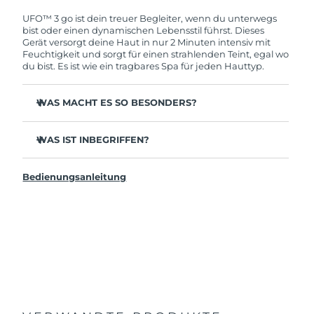
deine FOREO-Garantie. Das bedeutet: Falls du
innerhalb eines Jahres ab Kaufdatum Anlass zur
UFO™ 3 go ist dein treuer Begleiter, wenn du unterwegs
Beanstandung deines FOREO-Produktes haben
bist oder einen dynamischen Lebensstil führst. Dieses
solltest, bekommst du dieses Produkt von
Gerät versorgt deine Haut in nur 2 Minuten intensiv mit
FOREO gratis ersetzt.
Feuchtigkeit und sorgt für einen strahlenden Teint, egal wo
du bist. Es ist wie ein tragbares Spa für jeden Hauttyp.
WAS MACHT ES SO BESONDERS?
Kompaktes und leichtes Design - einfach zu
transportieren, für strahlende Haut unterwegs.
WAS IST INBEGRIFFEN?
Effektiver und 10x schneller als herkömmliche
UFO™ 3 go
Gesichtsmasken.
Bedienungsanleitung
USB-Ladekabel
Spendet sofortige und anhaltende Feuchtigkeit.
Allgemeines Handbuch
Bietet eine verjüngende Maskenbehandlung, Wärme,
LED-Therapie und Massage.
2 Jahre Garantie (Spanien, Portugal, Schweden: 3 Jahre
Garantie)
Unterstützt die tiefgehende Aufnahme aktiver
Inhaltsstoffe, wo sie ihre beste Wirkung entfalten.
Nutze es mit den UFO™ aktivierten Masken oder
FOREO Tuchmasken, um Behandlungen per App zu
genießen.