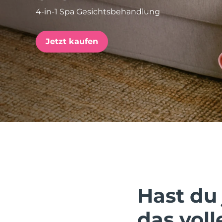
4-in-1 Spa Gesichtsbehandlung
issa™ Teeth Whitening Set
Jetzt kaufen
FAQ™ Dual LED Panel
BELIEBT
Sonderangebote
Bestseller
Hast du 
das voll