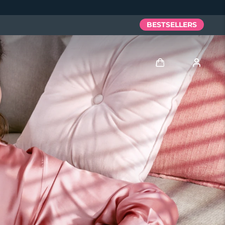
BESTSELLERS
Anmelden
Benutzerkonto
Meine Geräte
Meine Bestellungen
Meine Adressen
Meine Abonnements