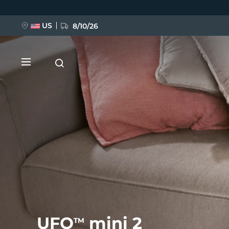
Direkt
zum
Inhalt
US
8/10/26
NEU
BREAKING NEWS
FAQ™ Pure Beauty-Tech Elixir
UFO
mini 2
TM