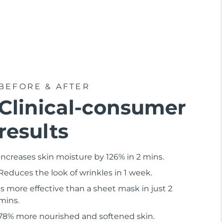
BEFORE & AFTER
Clinical-consumer
results
Increases skin moisture by 126% in 2 mins.
Reduces the look of wrinkles in 1 week.
Is more effective than a sheet mask in just 2
mins.
78% more nourished and softened skin.