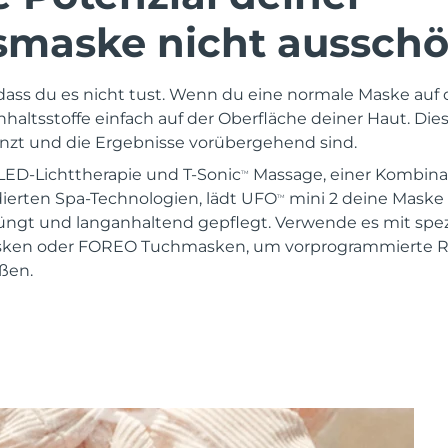
smaske nicht ausschö
 dass du es nicht tust. Wenn du eine normale Maske auf 
 Inhaltsstoffe einfach auf der Oberfläche deiner Haut. Die
zt und die Ergebnisse vorübergehend sind.
LED-Lichttherapie und T-Sonic
Massage, einer Kombina
TM
dierten Spa-Technologien, lädt UFO
mini 2 deine Maske 
TM
jüngt und langanhaltend gepflegt. Verwende es mit spez
asken oder FOREO Tuchmasken, um vorprogrammierte R
ßen.