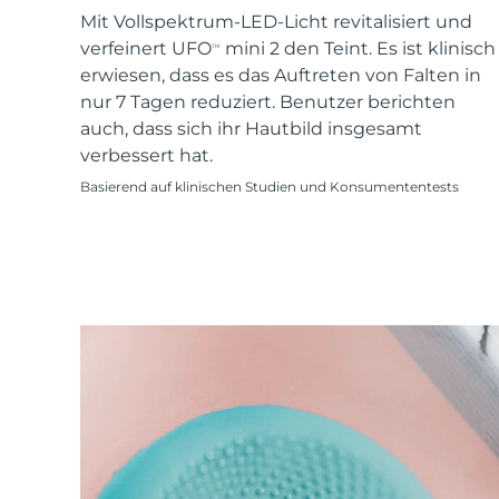
KIWI™ skincare
All acne treatment devices
All revitalizing eye massagers
Serum
Mit Vollspektrum-LED-Licht revitalisiert und
issa™ Teeth Whitening Gel
Advanced pore care essentials
For healthy hair
verfeinert UFO
mini 2 den Teint. Es ist klinisch
18% PAP
TM
erwiesen, dass es das Auftreten von Falten in
Kosmetik
Männer
nur 7 Tagen reduziert. Benutzer berichten
auch, dass sich ihr Hautbild insgesamt
verbessert hat.
Basierend auf klinischen Studien und Konsumententests
Kaufe alles
FOREO APP
ÜBER