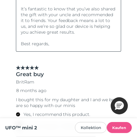
UFO™ mini 2
Kollektion
Kaufen