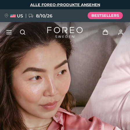
Direkt
ALLE FOREO-PRODUKTE ANSEHEN
zum
Inhalt
US
8/10/26
BESTSELLERS
NEU
Anmelden
Sprache
BREAKING NEWS
Benutzerkonto
English
Deutsch
Español
Meine Geräte
FAQ™ Pure Beauty-Tech Elixir
Français
Italiano
Português
Meine Bestellungen
Polski
Svenska
Русский
Türkçe
简体中文
繁體中文
Meine Adressen
issa™ Teeth Whitening Set
Meine Abonnements