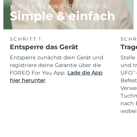
WIE ES VERWENDET WIRD
Simple & einfach
SCHRITT 1
SCHR
Entsperre das Gerät
Trag
Entsperre zunächst dein Gerät und
Stelle
registriere deine Garantie über die
und t
FOREO For You App.
Lade die App
UFO
TM
hier herunter
.
Befes
Verwe
Tuchm
nach 
wobei 