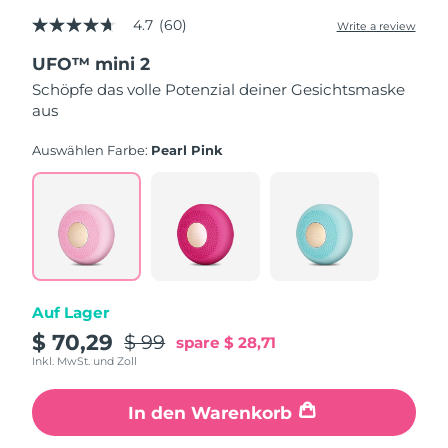
4.7
(60)
Write a review
4.7
Erwartete Lieferung
Puerto Rico
out
11/08/2026
UFO™ mini 2
of
5
Schöpfe das volle Potenzial deiner Gesichtsmaske
stars,
Erwartete Lieferung
Katar
aus
average
10/08/2026
rating
value.
Auswählen Farbe:
Pearl Pink
Erwartete Lieferung
Read
Réunion
14/08/2026
60
Reviews.
Same
Erwartete Lieferung
Rumänien
page
09/08/2026
link.
Erwartete Lieferung
Russland
17/08/2026
Auf Lager
Erwartete Lieferung
$ 70,29
$ 99
spare
$ 28,71
Saudi-Arabien
10/08/2026
Inkl. MwSt. und Zoll
Erwartete Lieferung
Singapur
In den Warenkorb
11/08/2026