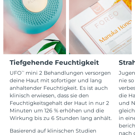
Advanced pore care essentials
For healthy hair
Erwartete Lieferung
18% PAP
Gibraltar
Kosmetik
Männer
13/08/2026
Erwartete Lieferung
Griechenland
09/08/2026
Sonderverwaltungsregion
Erwartete Lieferung
Kaufe alles
Hongkong
10/08/2026
Erwartete Lieferung
Tiefgehende Feuchtigkeit
Stra
Ungarn
09/08/2026
FOREO APP
UFO
mini 2 Behandlungen versorgen
Jugen
TM
Erwartete Lieferung
deine Haut mit sofortiger und lang
nie so
Island
ÜBER
10/08/2026
anhaltender Feuchtigkeit. Es ist auch
verbes
klinisch erwiesen, dass sie den
die Ha
Erwartete Lieferung
Indonesien
07/08/2026
Feuchtigkeitsgehalt der Haut in nur 2
und N
Minuten um 126 % erhöhen und die
gleich
Erwartete Lieferung
Irland
Wirkung bis zu 6 Stunden lang anhält.
in ei
09/08/2026
beric
Basierend auf klinischen Studien
nach 
Erwartete Lieferung