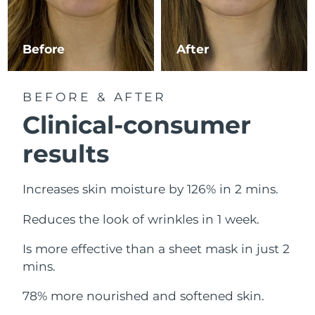
Erwartete Lieferung
Libanon
10/08/2026
Before
After
Erwartete Lieferung
Litauen
09/08/2026
BEFORE & AFTER
Erwartete Lieferung
Luxemburg
09/08/2026
Clinical-consumer
Sonderverwaltungsregion
results
Erwartete Lieferung
Macau
11/08/2026
Increases skin moisture by 126% in 2 mins.
Erwartete Lieferung
Malaysia
12/08/2026
Reduces the look of wrinkles in 1 week.
Erwartete Lieferung
Malta
09/08/2026
Is more effective than a sheet mask in just 2
mins.
Erwartete Lieferung
Mexiko
13/08/2026
78% more nourished and softened skin.