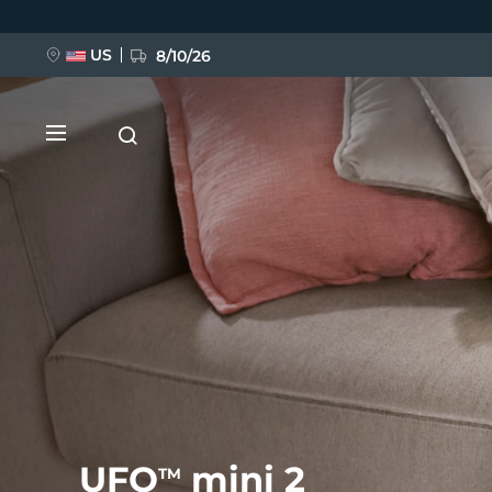
Direkt
zum
Inhalt
US
8/10/26
NEU
BREAKING NEWS
FAQ™ Pure Beauty-Tech Elixir
UFO
mini 2
TM