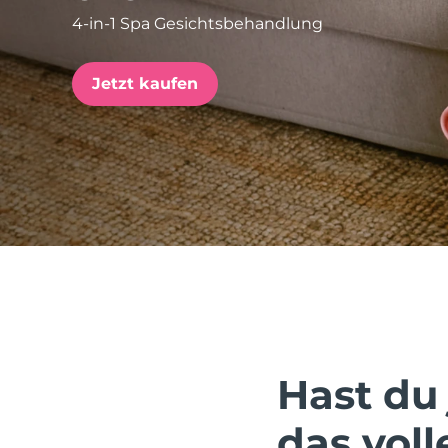
4-in-1 Spa Gesichtsbehandlung
issa™ Teeth Whitening Set
Jetzt kaufen
FAQ™ Dual LED Panel
BELIEBT
Sonderangebote
Bestseller
Hast du 
das voll