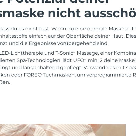
smaske nicht ausschö
 dass du es nicht tust. Wenn du eine normale Maske auf 
 Inhaltsstoffe einfach auf der Oberfläche deiner Haut. Die
zt und die Ergebnisse vorübergehend sind.
LED-Lichttherapie und T-Sonic
Massage, einer Kombina
TM
dierten Spa-Technologien, lädt UFO
mini 2 deine Maske 
TM
jüngt und langanhaltend gepflegt. Verwende es mit spez
asken oder FOREO Tuchmasken, um vorprogrammierte R
ßen.