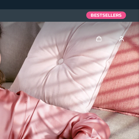
BESTSELLERS
Anmelden
Benutzerkonto
Meine Geräte
Meine Bestellungen
Meine Adressen
Meine Abonnements