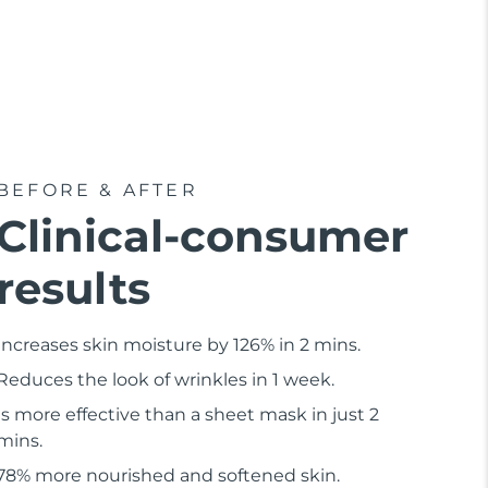
BEFORE & AFTER
Clinical-consumer
results
Increases skin moisture by 126% in 2 mins.
Reduces the look of wrinkles in 1 week.
Is more effective than a sheet mask in just 2
mins.
78% more nourished and softened skin.