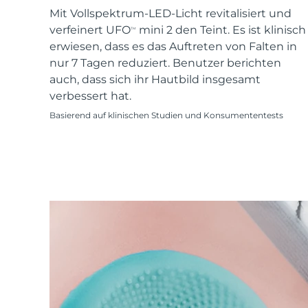
KIWI™ skincare
All acne treatment devices
All revitalizing eye massagers
Serum
Mit Vollspektrum-LED-Licht revitalisiert und
issa™ Teeth Whitening Gel
Advanced pore care essentials
For healthy hair
verfeinert UFO
mini 2 den Teint. Es ist klinisch
18% PAP
TM
erwiesen, dass es das Auftreten von Falten in
Kosmetik
Männer
nur 7 Tagen reduziert. Benutzer berichten
auch, dass sich ihr Hautbild insgesamt
verbessert hat.
Basierend auf klinischen Studien und Konsumententests
Kaufe alles
FOREO APP
ÜBER