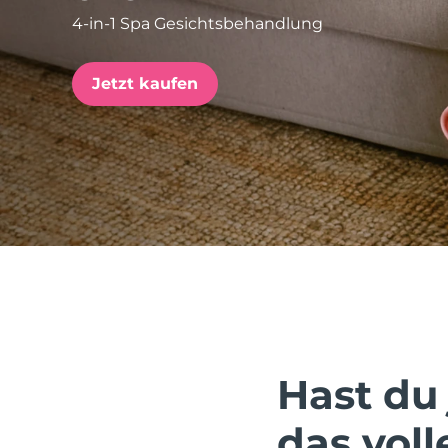
4-in-1 Spa Gesichtsbehandlung
issa™ Teeth Whitening Set
Jetzt kaufen
FAQ™ Dual LED Panel
BELIEBT
Sonderangebote
Bestseller
Hast du 
das voll