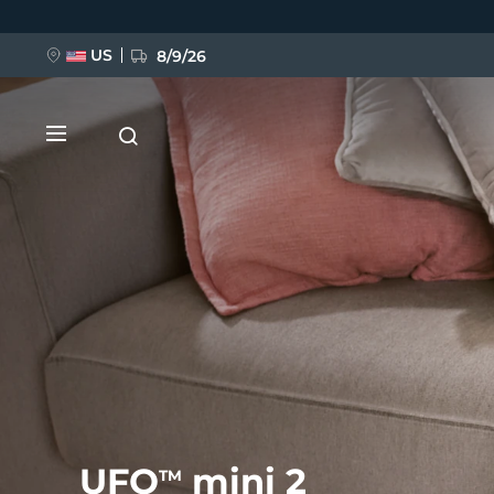
Direkt
zum
Inhalt
US
8/9/26
NEU
BREAKING NEWS
FAQ™ Pure Beauty-Tech Elixir
UFO
mini 2
TM