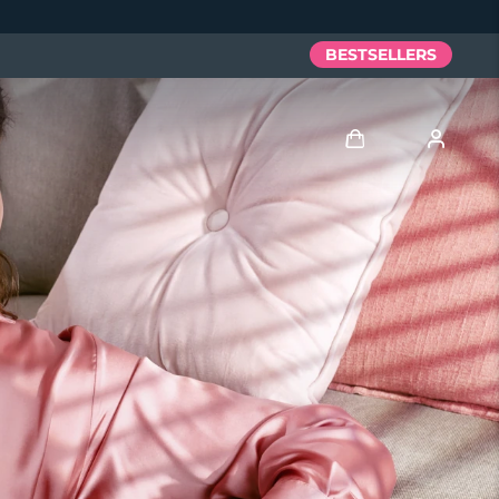
BESTSELLERS
Anmelden
Benutzerkonto
Meine Geräte
Meine Bestellungen
Meine Adressen
Meine Abonnements