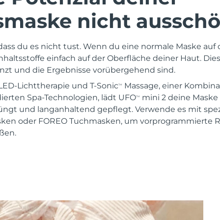
smaske nicht ausschö
 dass du es nicht tust. Wenn du eine normale Maske auf 
 Inhaltsstoffe einfach auf der Oberfläche deiner Haut. Die
zt und die Ergebnisse vorübergehend sind.
LED-Lichttherapie und T-Sonic
Massage, einer Kombina
TM
dierten Spa-Technologien, lädt UFO
mini 2 deine Maske 
TM
jüngt und langanhaltend gepflegt. Verwende es mit spez
asken oder FOREO Tuchmasken, um vorprogrammierte R
ßen.