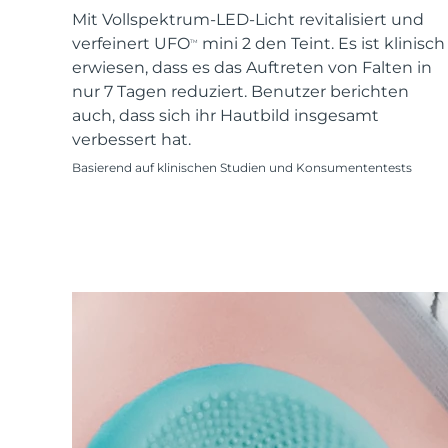
KIWI™ skincare
All acne treatment devices
All revitalizing eye massagers
Serum
Mit Vollspektrum-LED-Licht revitalisiert und
issa™ Teeth Whitening Gel
Advanced pore care essentials
For healthy hair
verfeinert UFO
mini 2 den Teint. Es ist klinisch
18% PAP
TM
erwiesen, dass es das Auftreten von Falten in
Kosmetik
Männer
nur 7 Tagen reduziert. Benutzer berichten
auch, dass sich ihr Hautbild insgesamt
verbessert hat.
Basierend auf klinischen Studien und Konsumententests
Kaufe alles
FOREO APP
ÜBER