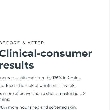
BEFORE & AFTER
Clinical-consumer
results
Increases skin moisture by 126% in 2 mins.
Reduces the look of wrinkles in 1 week.
Is more effective than a sheet mask in just 2
mins.
78% more nourished and softened skin.