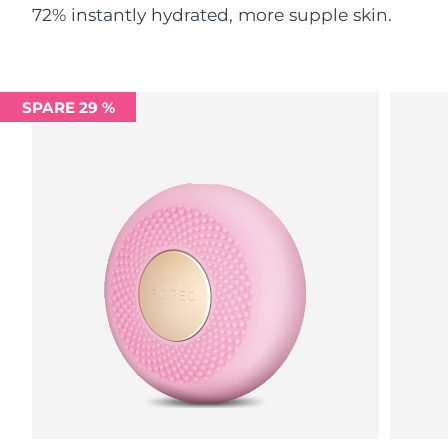
72% instantly hydrated, more supple skin.
Saudi-Arabien
Erwartete Lieferung
8/10/26
Singapur
Erwartete Lieferung
8/11/26
SPARE 29 %
Slowakei
Erwartete Lieferung
8/9/26
Slowenien
Erwartete Lieferung
8/9/26
Südafrika
Erwartete Lieferung
8/17/26
Südkorea
Erwartete Lieferung
8/11/26
Spanien
Erwartete Lieferung
8/9/26
Schweden
Erwartete Lieferung
8/9/26
Schweiz
Erwartete Lieferung
8/9/26