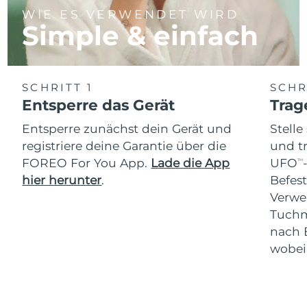
WIE ES VERWENDET WIRD
Simple & einfach
SCHRITT 1
SCHR
Entsperre das Gerät
Trag
Entsperre zunächst dein Gerät und
Stelle
registriere deine Garantie über die
und t
FOREO For You App.
Lade die App
UFO
TM
hier herunter
.
Befes
Verwe
Tuchm
nach 
wobei 