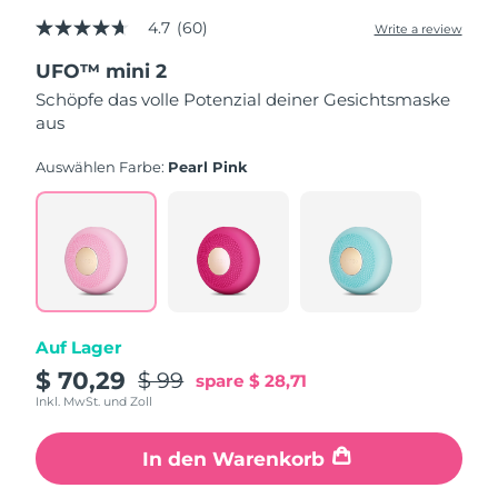
Taiwan
Erwartete Lieferung
8/14/26
4.7
(60)
Write a review
4.7
out
Thailand
Erwartete Lieferung
8/13/26
UFO™ mini 2
of
5
Schöpfe das volle Potenzial deiner Gesichtsmaske
stars,
Türkei
Erwartete Lieferung
8/10/26
aus
average
rating
value.
Vereinigte Arabische
Auswählen Farbe:
Pearl Pink
Erwartete Lieferung
8/10/26
Read
Emirate
60
Reviews.
Same
Vereinigtes
page
Erwartete Lieferung
8/9/26
Königreich
link.
Vereinigte Staaten
Erwartete Lieferung
8/10/26
Auf Lager
Usbekistan
Erwartete Lieferung
8/14/26
$ 70,29
$ 99
spare
$ 28,71
Inkl. MwSt. und Zoll
Vietnam
Erwartete Lieferung
8/15/26
In den Warenkorb