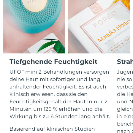
Advanced pore care essentials
For healthy hair
18% PAP
Kosmetik
Männer
Isle of Man
Erwartete Lieferung
8/11/26
Israel
Erwartete Lieferung
8/13/26
Italien
Erwartete Lieferung
8/9/26
Kaufe alles
Japan
Erwartete Lieferung
8/12/26
Tiefgehende Feuchtigkeit
Stra
Jersey
Erwartete Lieferung
8/14/26
FOREO APP
UFO
mini 2 Behandlungen versorgen
Jugen
TM
deine Haut mit sofortiger und lang
nie so
Kasachstan
Erwartete Lieferung
8/11/26
ÜBER
anhaltender Feuchtigkeit. Es ist auch
verbes
klinisch erwiesen, dass sie den
die Ha
Kuwait
Erwartete Lieferung
8/9/26
Feuchtigkeitsgehalt der Haut in nur 2
und N
Minuten um 126 % erhöhen und die
gleich
Lettland
Erwartete Lieferung
8/9/26
Wirkung bis zu 6 Stunden lang anhält.
in ei
Libanon
beric
Erwartete Lieferung
8/10/26
Basierend auf klinischen Studien
nach 