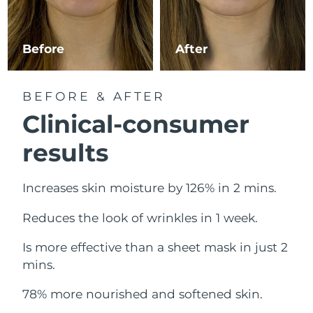
Norwegen
Erwartete Lieferung
8/9/26
Oman
Erwartete Lieferung
8/12/26
Before
After
Philippinen
Erwartete Lieferung
8/12/26
BEFORE & AFTER
Polen
Erwartete Lieferung
8/10/26
Clinical-consumer
Portugal
Erwartete Lieferung
8/9/26
results
Puerto Rico
Erwartete Lieferung
8/11/26
Increases skin moisture by 126% in 2 mins.
Katar
Erwartete Lieferung
8/10/26
Reduces the look of wrinkles in 1 week.
Réunion
Erwartete Lieferung
8/14/26
Is more effective than a sheet mask in just 2
mins.
Rumänien
Erwartete Lieferung
8/9/26
78% more nourished and softened skin.
Russland
Erwartete Lieferung
8/17/26