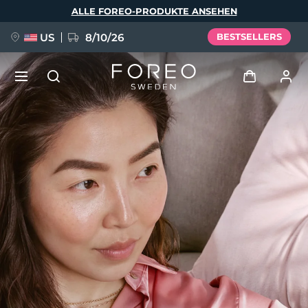
Direkt
ALLE FOREO-PRODUKTE ANSEHEN
zum
Inhalt
US
8/10/26
BESTSELLERS
NEU
Anmelden
Sprache
BREAKING NEWS
Benutzerkonto
English
Deutsch
Español
Meine Geräte
FAQ™ Pure Beauty-Tech Elixir
Français
Italiano
Português
Meine Bestellungen
Polski
Svenska
Русский
Türkçe
简体中文
繁體中文
Meine Adressen
issa™ Teeth Whitening Set
Meine Abonnements