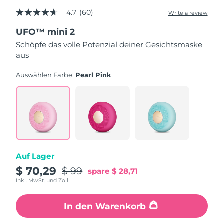
4.7
(60)
Write a review
4.7
Erwartete Lieferung
Puerto Rico
out
11/08/2026
UFO™ mini 2
of
5
Schöpfe das volle Potenzial deiner Gesichtsmaske
stars,
Erwartete Lieferung
Katar
aus
average
10/08/2026
rating
value.
Auswählen Farbe:
Pearl Pink
Erwartete Lieferung
Read
Réunion
14/08/2026
60
Reviews.
Same
Erwartete Lieferung
Rumänien
page
09/08/2026
link.
Erwartete Lieferung
Russland
17/08/2026
Auf Lager
Erwartete Lieferung
$ 70,29
$ 99
spare
$ 28,71
Saudi-Arabien
10/08/2026
Inkl. MwSt. und Zoll
Erwartete Lieferung
Singapur
In den Warenkorb
11/08/2026