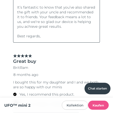
Chat starten
UFO™ mini 2
Kollektion
Kaufen