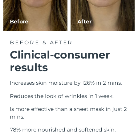
Erwartete Lieferung
Libanon
10/08/2026
Before
After
Erwartete Lieferung
Litauen
09/08/2026
BEFORE & AFTER
Erwartete Lieferung
Luxemburg
09/08/2026
Clinical-consumer
Sonderverwaltungsregion
results
Erwartete Lieferung
Macau
11/08/2026
Increases skin moisture by 126% in 2 mins.
Erwartete Lieferung
Malaysia
12/08/2026
Reduces the look of wrinkles in 1 week.
Erwartete Lieferung
Malta
09/08/2026
Is more effective than a sheet mask in just 2
mins.
Erwartete Lieferung
Mexiko
13/08/2026
78% more nourished and softened skin.