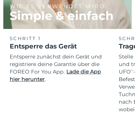
WIE ES VERWENDET WIRD
Simple & einfach
SCHRITT 1
SCHR
Entsperre das Gerät
Trag
Entsperre zunächst dein Gerät und
Stelle
registriere deine Garantie über die
und t
FOREO For You App.
Lade die App
UFO
TM
hier herunter
.
Befes
Verwe
Tuchm
nach 
wobei 