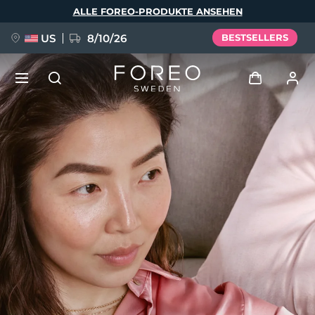
Direkt
ALLE FOREO-PRODUKTE ANSEHEN
zum
Inhalt
US
8/10/26
BESTSELLERS
NEU
Anmelden
Sprache
BREAKING NEWS
Benutzerkonto
English
Deutsch
Español
Meine Geräte
FAQ™ Pure Beauty-Tech Elixir
Français
Italiano
Português
Meine Bestellungen
Polski
Svenska
Русский
Türkçe
简体中文
繁體中文
Meine Adressen
issa™ Teeth Whitening Set
Meine Abonnements