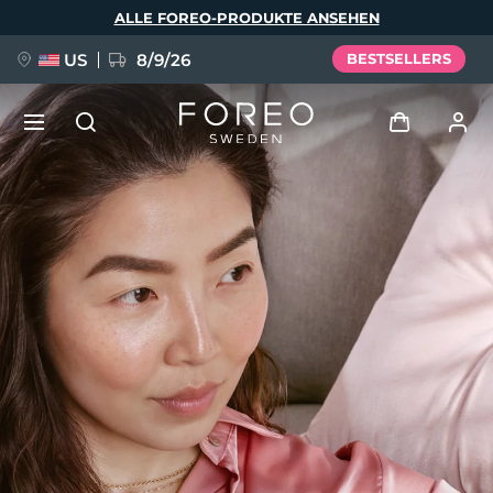
Direkt
ALLE FOREO-PRODUKTE ANSEHEN
zum
Inhalt
US
8/9/26
BESTSELLERS
NEU
Anmelden
Sprache
BREAKING NEWS
Benutzerkonto
English
Deutsch
Español
Meine Geräte
FAQ™ Pure Beauty-Tech Elixir
Français
Italiano
Português
Meine Bestellungen
Polski
Svenska
Русский
Türkçe
简体中文
繁體中文
Meine Adressen
issa™ Teeth Whitening Set
Meine Abonnements