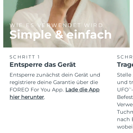
WIE ES VERWENDET WIRD
Simple & einfach
SCHRITT 1
SCHR
Entsperre das Gerät
Trag
Entsperre zunächst dein Gerät und
Stelle
registriere deine Garantie über die
und t
FOREO For You App.
Lade die App
UFO
TM
hier herunter
.
Befes
Verwe
Tuchm
nach 
wobei 