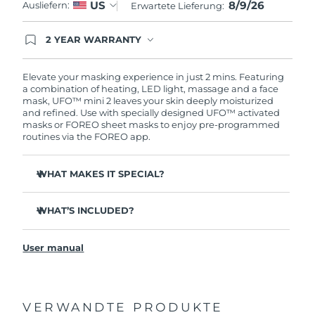
8/9/26
US
Ausliefern:
Erwartete Lieferung:
Erwartete Lieferung
Slowakei
08/08/2026
2 YEAR WARRANTY
Erwartete Lieferung
Ordering today registers you for full FOREO
Slowenien
08/08/2026
warranty coverage. This means if you experience
issues within 2-year of purchase, FOREO will
Elevate your masking experience in just 2 mins. Featuring
replace your product free of charge.
a combination of heating, LED light, massage and a face
Erwartete Lieferung
Südafrika
mask, UFO™ mini 2 leaves your skin deeply moisturized
16/08/2026
and refined. Use with specially designed UFO™ activated
masks or FOREO sheet masks to enjoy pre-programmed
Erwartete Lieferung
routines via the FOREO app.
Südkorea
10/08/2026
WHAT MAKES IT SPECIAL?
Erwartete Lieferung
Spanien
08/08/2026
5x faster than its predecessor, and allows you to control
temperature.
WHAT’S INCLUDED?
Erwartete Lieferung
Schweden
Thermo-therapy pushes mask ingredients deep into
08/08/2026
UFO
mini 2
™
skin.
User manual
USB charging cable
T-Sonic
massage relaxes muscle tension and boosts
Erwartete Lieferung
™
Schweiz
radiance.
08/08/2026
Quick start guide
Full-spectrum LED light helps skin look visibly
General manual
revitalized.
Erwartete Lieferung
VERWANDTE PRODUKTE
Taiwan
2-year warranty (Spain, Portugal, Sweden: 3-year
13/08/2026