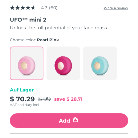
4.7
(60)
Write a review
4.7
Erwartete Lieferung
Puerto Rico
out
10/08/2026
UFO™ mini 2
of
5
Unlock the full potential of your face mask
stars,
Erwartete Lieferung
Katar
average
09/08/2026
rating
Choose color:
Pearl Pink
value.
Erwartete Lieferung
Read
Réunion
13/08/2026
60
Reviews.
Same
Erwartete Lieferung
Rumänien
page
08/08/2026
link.
Erwartete Lieferung
Russland
Auf Lager
16/08/2026
$ 70.29
$ 99
save
$ 28.71
Erwartete Lieferung
VAT and duty incl.
Saudi-Arabien
09/08/2026
Add
Erwartete Lieferung
Singapur
10/08/2026