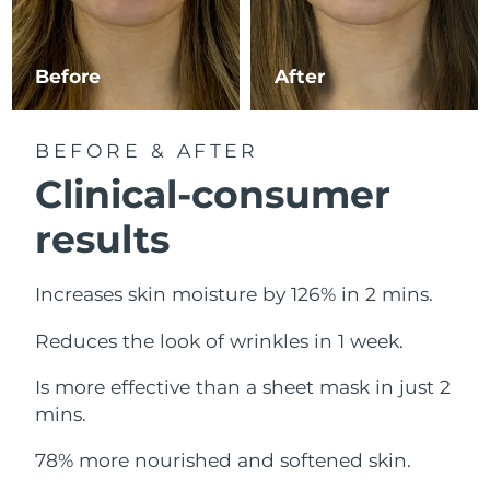
Erwartete Lieferung
Libanon
09/08/2026
Before
After
Erwartete Lieferung
Litauen
08/08/2026
BEFORE & AFTER
Erwartete Lieferung
Luxemburg
08/08/2026
Clinical-consumer
Sonderverwaltungsregion
results
Erwartete Lieferung
Macau
10/08/2026
Increases skin moisture by 126% in 2 mins.
Erwartete Lieferung
Malaysia
11/08/2026
Reduces the look of wrinkles in 1 week.
Erwartete Lieferung
Malta
08/08/2026
Is more effective than a sheet mask in just 2
mins.
Erwartete Lieferung
Mexiko
12/08/2026
78% more nourished and softened skin.