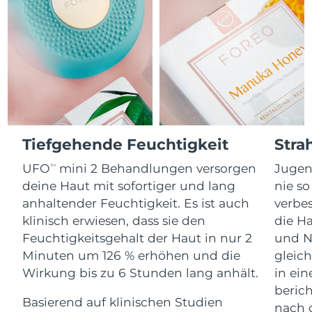
Advanced pore care essentials
For healthy hair
Erwartete Lieferung
18% PAP
Gibraltar
Kosmetik
Männer
12/08/2026
Erwartete Lieferung
Griechenland
08/08/2026
Sonderverwaltungsregion
Erwartete Lieferung
Kaufe alles
Hongkong
09/08/2026
Erwartete Lieferung
Tiefgehende Feuchtigkeit
Stra
Ungarn
08/08/2026
FOREO APP
UFO
mini 2 Behandlungen versorgen
Jugen
TM
Erwartete Lieferung
deine Haut mit sofortiger und lang
nie so
Island
ÜBER
09/08/2026
anhaltender Feuchtigkeit. Es ist auch
verbes
klinisch erwiesen, dass sie den
die Ha
Erwartete Lieferung
Indonesien
06/08/2026
Feuchtigkeitsgehalt der Haut in nur 2
und N
Minuten um 126 % erhöhen und die
gleich
Erwartete Lieferung
Irland
Wirkung bis zu 6 Stunden lang anhält.
in ei
08/08/2026
beric
Basierend auf klinischen Studien
nach 
Erwartete Lieferung