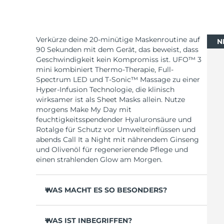
Verkürze deine 20-minütige Maskenroutine auf
N
90 Sekunden mit dem Gerät, das beweist, dass
Geschwindigkeit kein Kompromiss ist. UFO™ 3
mini kombiniert Thermo-Therapie, Full-
Spectrum LED und T-Sonic™ Massage zu einer
Hyper-Infusion Technologie, die klinisch
wirksamer ist als Sheet Masks allein. Nutze
morgens Make My Day mit
feuchtigkeitsspendender Hyaluronsäure und
Rotalge für Schutz vor Umwelteinflüssen und
abends Call It a Night mit nährendem Ginseng
und Olivenöl für regenerierende Pflege und
einen strahlenden Glow am Morgen.
WAS MACHT ES SO BESONDERS?
Klinisch erwiesen erhöht UFO™ 3 mini die
Hautfeuchtigkeit in 2 Minuten um 126 % und
WAS IST INBEGRIFFEN?