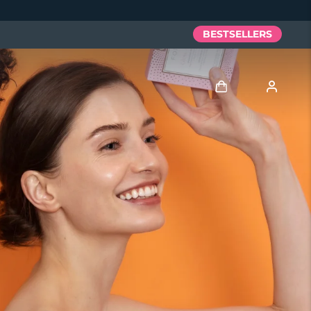
BESTSELLERS
Anmelden
Benutzerkonto
Meine Geräte
Meine Bestellungen
Meine Adressen
Meine Abonnements