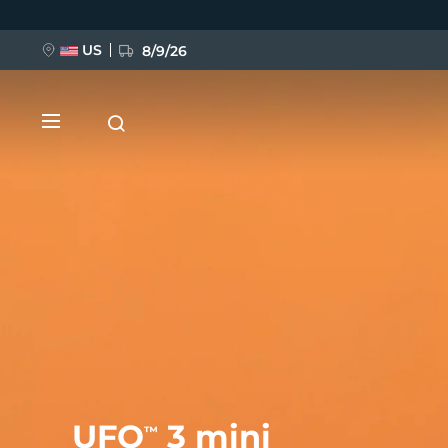
Direkt
zum
Inhalt
US
8/9/26
NEU
BREAKING NEWS
FAQ™ Pure Beauty-Tech Elixir
UFO
3 mini
™