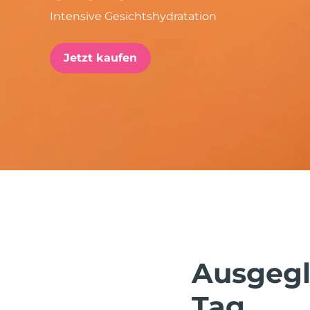
Intensive Gesichtshydratation
issa™ Teeth Whitening Set
Jetzt kaufen
FAQ™ Dual LED Panel
BELIEBT
Sonderangebote
Bestseller
Ausgegl
Tag.