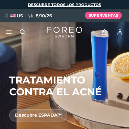
Pasar
DESCUBRE TODOS LOS PRODUCTOS
al
contenido
principal
US
8/10/26
SUPERVENTAS
NUEVO
Iniciar sesión
Idioma
BREAKING NEWS
Perfil de usuario
TRATAMIENTO
English
Deutsch
Español
Mis dispositivos
FAQ™ Pure Beauty-Tech Elixir
Français
Italiano
Português
CONTRA EL ACNÉ
Mis pedidos
Polski
Svenska
Русский
Türkçe
简体中文
繁體中文
Mis direcciones
Descubre ESPADA™
issa™ Teeth Whitening Set
Mis suscripciones