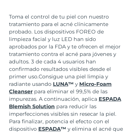
País de envío
Toma el control de tu piel con nuestro
Estados Unidos
Entrega prevista
8/10/26
tratamiento para el acné clínicamente
FAQ™ Dual LED Panel
probado. Los dispositivos FOREO de
Reino Unido
Entrega prevista
8/9/26
limpieza facial y luz LED han sido
POPULAR
aprobados por la FDA y te ofrecen el mejor
España
Entrega prevista
8/9/26
tratamiento contra el acné para jóvenes y
Australia
adultos. 3 de cada 4 usuarios han
Entrega prevista
8/12/26
confirmado resultados visibles desde el
Francia
Entrega prevista
8/9/26
primer uso.
Consigue una piel limpia y
Sorpresas especiales
Superventas
radiante usando
LUNA
™
y
Micro-Foam
Alemania
Entrega prevista
8/9/26
Cleanser
para eliminar el 99,5% de las
impurezas. A continuación, aplica
ESPADA
Canadá
Entrega prevista
8/13/26
Blemish Solution
para reducir las
imperfecciones visibles sin resecar la piel.
Terapia de luz roja
Para finalizar, potencia el efecto con el
dispositivo
ESPADA
™
y elimina el acné que
Australia
Entrega prevista
8/12/26