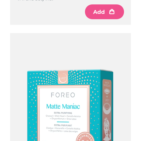
Add
RAE de Macao
Entrega prevista
8/11/26
(China)
Malasia
Entrega prevista
8/12/26
Malta
Entrega prevista
8/9/26
México
Entrega prevista
8/13/26
Mónaco
Entrega prevista
8/10/26
Países Bajos
Entrega prevista
8/9/26
Nueva Zelanda
Entrega prevista
8/9/26
Noruega
Entrega prevista
8/9/26
Omán
Entrega prevista
8/12/26