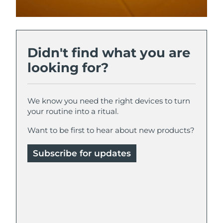
Turquía
Entrega prevista
8/10/26
Emiratos Árabes
Entrega prevista
8/10/26
Didn't find what you are
Unidos
looking for?
Reino Unido
Entrega prevista
8/9/26
Estados Unidos
Entrega prevista
8/10/26
We know you need the right devices to turn
your routine into a ritual.
Uzbekistán
Entrega prevista
8/14/26
Want to be first to hear about new products?
Vietnam
Entrega prevista
8/15/26
Subscribe for updates