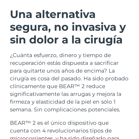
RUTINA SUECAS DE BELLEZA
Austria
Entrega prevista
8/10/26
Una alternativa
segura, no invasiva y
Baréin
Entrega prevista
8/11/26
sin dolor a la cirugía
Limpieza facial
Lifting facial
Bélgica
Entrega prevista
8/10/26
LUNA™ 4 pack
BEAR™ 2 pack
Bermudas
Entrega prevista
8/16/26
¿Cuánta esfuerzo, dinero y tiempo de
Anti-aging massage
Microcurrent toning
recuperación estás dispuesta a sacrificar
Bosnia y Herzegovina
Entrega prevista
8/13/26
para quitarte unos años de encima? La
Hidratación
Cuidado bucal
cirugía es cosa del pasado. Ha sido probado
LUNA™ 4 Plus
BEAR™ 2 go
Brunéi
Entrega prevista
8/15/26
UFO™ 3 pack
issa™ 4
clínicamente que BEAR™ 2 reduce
Massage, LED heating
Microcurrent toning on-the-go
TRATAMIENTO ANTIEDAD FAQ™
significativamente las arrugas y mejora la
Deep facial hydration
Hybrid silicone sonic toothbrush
Bulgaria
Entrega prevista
8/10/26
firmeza y elasticidad de la piel en sólo 1
NEW
semana. Sin complicaciones potenciales.
LUNA™ 4 Men
BEAR™ 2 eyes & lips
Canadá
Entrega prevista
8/14/26
UFO™ 3 LED
issa™ 4 plus
For men, anti-aging massage
Microcurrent line smoothing device
BEAR™ 2 es el único dispositivo que
Near-infrared and red light therapy
Smart hybrid silicone sonic toothbrush
Chile
Entrega prevista
8/14/26
device
Antiedad
Tratamientos LED
cuenta con 4 revolucionarios tipos de
microcorrientes, y ha sido diseñado para