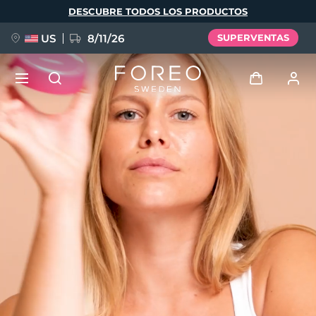
Pasar
DESCUBRE TODOS LOS PRODUCTOS
al
contenido
principal
US
8/11/26
SUPERVENTAS
NUEVO
Iniciar sesión
Idioma
BREAKING NEWS
Perfil de usuario
English
Deutsch
Español
Mis dispositivos
FAQ™ Pure Beauty-Tech Elixir
Français
Italiano
Português
Mis pedidos
Polski
Svenska
Русский
Türkçe
简体中文
繁體中文
Mis direcciones
issa™ Teeth Whitening Set
Mis suscripciones