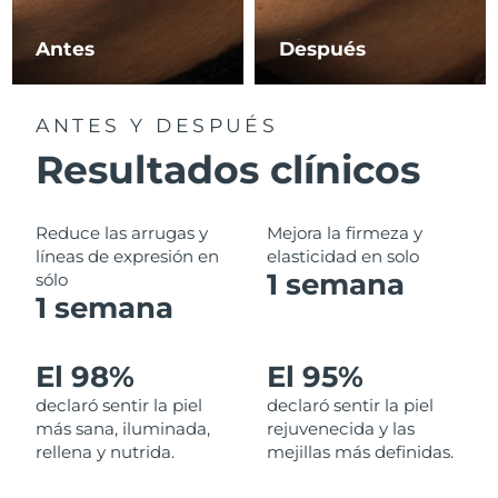
Filipinas
Entrega prevista
8/13/26
Antes
Después
Polonia
Entrega prevista
8/11/26
ANTES Y DESPUÉS
Portugal
Entrega prevista
8/10/26
Resultados clínicos
Puerto Rico
Entrega prevista
8/12/26
Reduce las arrugas y
Mejora la firmeza y
Catar
líneas de expresión en
elasticidad en solo
Entrega prevista
8/11/26
1 semana
sólo
1 semana
Reunión
Entrega prevista
8/15/26
Rumanía
Entrega prevista
8/10/26
El 98%
El 95%
declaró sentir la piel
declaró sentir la piel
Rusia
Entrega prevista
8/18/26
más sana, iluminada,
rejuvenecida y las
rellena y nutrida.
mejillas más definidas.
Arabia Saudí
Entrega prevista
8/11/26