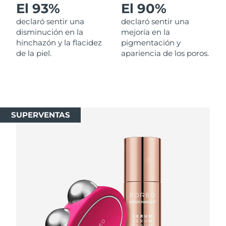
El 93%
El 90%
Singapur
Entrega prevista
8/12/26
declaró sentir una
declaró sentir una
Eslovaquia
disminución en la
mejoría en la
Entrega prevista
8/10/26
hinchazón y la flacidez
pigmentación y
de la piel.
apariencia de los poros.
Eslovenia
Entrega prevista
8/10/26
Sudáfrica
Entrega prevista
8/18/26
Corea del Sur
Entrega prevista
8/12/26
SUPERVENTAS
España
Entrega prevista
8/10/26
Suecia
Entrega prevista
8/10/26
Suiza
Entrega prevista
8/10/26
Taiwán
Entrega prevista
8/15/26
Tailandia
Entrega prevista
8/14/26