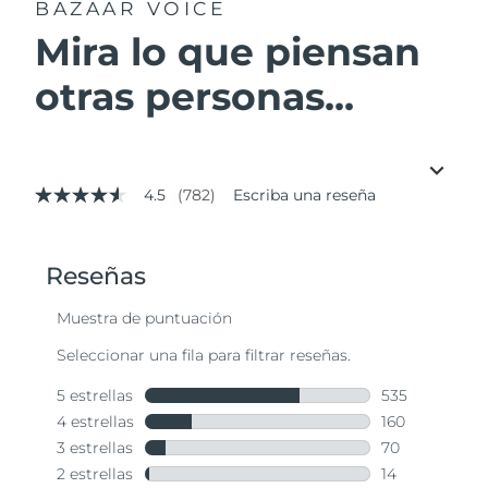
BAZAAR VOICE
Mira lo que piensan
otras personas...
4.5
(782)
Escriba una reseña
4.5
de
5
estrellas,
valor
medio
de
valoración.
Read
782
Reviews.
Enlace
en
la
misma
página.