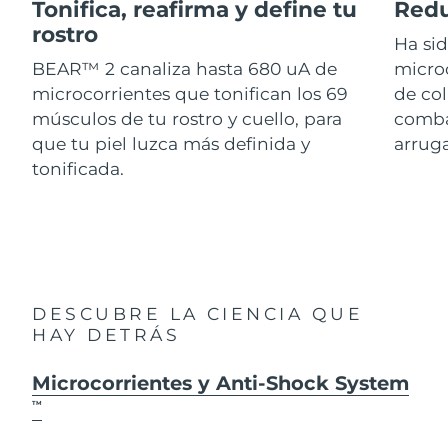
Advanced pore care essentials
Tonifica, reafirma y define tu
Redu
For healthy hair
18% PAP
Israel
Entrega prevista
8/14/26
rostro
Cosméticos
Hombres
Ha si
BEAR™ 2 canaliza hasta 680 uA de
micro
Italia
Entrega prevista
8/10/26
microcorrientes que tonifican los 69
de col
músculos de tu rostro y cuello, para
combat
Japón
Entrega prevista
8/13/26
que tu piel luzca más definida y
arruga
Comprar todo
Jersey
Entrega prevista
8/15/26
tonificada.
Kazajistán
Entrega prevista
8/12/26
FOREO APP
Kuwait
Entrega prevista
8/10/26
ACERCA DE
Letonia
Entrega prevista
8/10/26
DESCUBRE LA CIENCIA QUE
HAY DETRÁS
Líbano
Entrega prevista
8/11/26
Microcorrientes y Anti-Shock System
Lituania
Entrega prevista
8/10/26
TM
Luxemburgo
Entrega prevista
8/10/26