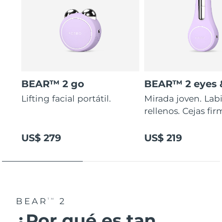
BEAR™ 2 go
BEAR™ 2 eyes &
Lifting facial portátil.
Mirada joven. Lab
rellenos. Cejas fir
US$ 279
US$ 219
BEAR
2
TM
¿Por qué es tan