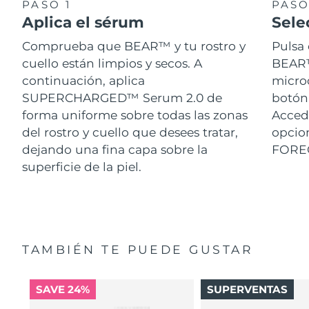
PASO 1
PASO
Aplica el sérum
Sele
Comprueba que BEAR™ y tu rostro y
Pulsa 
cuello están limpios y secos. A
BEAR™.
continuación, aplica
micro
SUPERCHARGED™ Serum 2.0 de
botón 
forma uniforme sobre todas las zonas
Acced
del rostro y cuello que desees tratar,
opcion
dejando una fina capa sobre la
FORE
superficie de la piel.
TAMBIÉN TE PUEDE GUSTAR
SAVE 24%
SUPERVENTAS