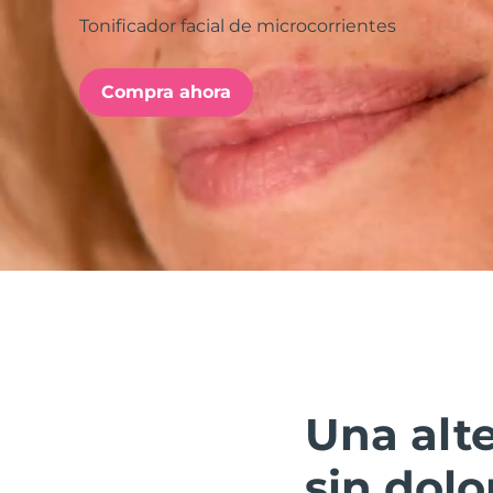
Tonificador facial de microcorrientes
issa™ Teeth Whitening Set
Compra ahora
FAQ™ Dual LED Panel
POPULAR
Sorpresas especiales
Superventas
Una alte
sin dolo