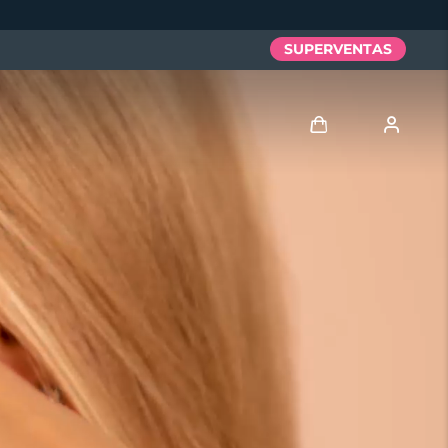
SUPERVENTAS
Iniciar sesión
Perfil de usuario
Mis dispositivos
Mis pedidos
Mis direcciones
Mis suscripciones