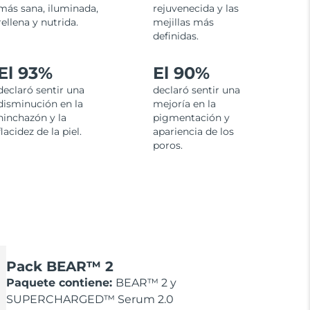
más sana, iluminada,
rejuvenecida y las
rellena y nutrida.
mejillas más
definidas.
El 93%
El 90%
declaró sentir una
declaró sentir una
disminución en la
mejoría en la
hinchazón y la
pigmentación y
flacidez de la piel.
apariencia de los
poros.
Pack BEAR™ 2
Paquete contiene:
BEAR™ 2 y
SUPERCHARGED™ Serum 2.0