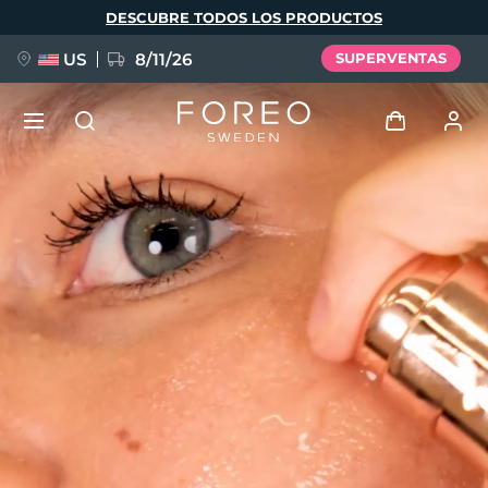
Pasar
DESCUBRE TODOS LOS PRODUCTOS
al
contenido
principal
US
8/11/26
SUPERVENTAS
NUEVO
Iniciar sesión
Idioma
BREAKING NEWS
Perfil de usuario
English
Deutsch
Español
Mis dispositivos
FAQ™ Pure Beauty-Tech Elixir
Français
Italiano
Português
Mis pedidos
Polski
Svenska
Русский
Türkçe
简体中文
繁體中文
Mis direcciones
issa™ Teeth Whitening Set
Mis suscripciones