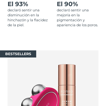
El 93%
El 90%
Singapur
Entrega prevista
8/12/26
declaró sentir una
declaró sentir una
Eslovaquia
disminución en la
mejoría en la
Entrega prevista
8/10/26
hinchazón y la flacidez
pigmentación y
de la piel.
apariencia de los poros.
Eslovenia
Entrega prevista
8/10/26
Sudáfrica
Entrega prevista
8/18/26
Corea del Sur
Entrega prevista
8/12/26
BESTSELLERS
España
Entrega prevista
8/10/26
Suecia
Entrega prevista
8/10/26
Suiza
Entrega prevista
8/10/26
Taiwán
Entrega prevista
8/15/26
Tailandia
Entrega prevista
8/14/26