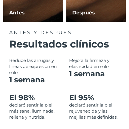
Filipinas
Entrega prevista
8/13/26
Antes
Después
Polonia
Entrega prevista
8/11/26
ANTES Y DESPUÉS
Portugal
Entrega prevista
8/10/26
Resultados clínicos
Puerto Rico
Entrega prevista
8/12/26
Reduce las arrugas y
Mejora la firmeza y
Catar
líneas de expresión en
elasticidad en solo
Entrega prevista
8/11/26
1 semana
sólo
1 semana
Reunión
Entrega prevista
8/15/26
Rumanía
Entrega prevista
8/10/26
El 98%
El 95%
declaró sentir la piel
declaró sentir la piel
Rusia
Entrega prevista
8/18/26
más sana, iluminada,
rejuvenecida y las
rellena y nutrida.
mejillas más definidas.
Arabia Saudí
Entrega prevista
8/11/26