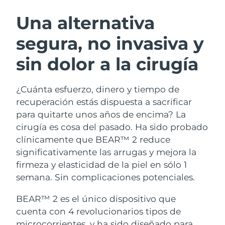
RUTINA SUECAS DE BELLEZA
Austria
Entrega prevista
8/10/26
Una alternativa
segura, no invasiva y
Baréin
Entrega prevista
8/11/26
sin dolor a la cirugía
Limpieza facial
Lifting facial
Bélgica
Entrega prevista
8/10/26
LUNA™ 4 pack
BEAR™ 2 pack
Bermudas
Entrega prevista
8/16/26
¿Cuánta esfuerzo, dinero y tiempo de
Anti-aging massage
Microcurrent toning
recuperación estás dispuesta a sacrificar
Bosnia y Herzegovina
Entrega prevista
8/13/26
para quitarte unos años de encima? La
Hidratación
Cuidado bucal
cirugía es cosa del pasado. Ha sido probado
LUNA™ 4 Plus
BEAR™ 2 go
Brunéi
Entrega prevista
8/15/26
UFO™ 3 pack
issa™ 4
clínicamente que BEAR™ 2 reduce
Massage, LED heating
Microcurrent toning on-the-go
TRATAMIENTO ANTIEDAD FAQ™
significativamente las arrugas y mejora la
Deep facial hydration
Hybrid silicone sonic toothbrush
Bulgaria
Entrega prevista
8/10/26
firmeza y elasticidad de la piel en sólo 1
NEW
semana. Sin complicaciones potenciales.
LUNA™ 4 Men
BEAR™ 2 eyes & lips
Canadá
Entrega prevista
8/14/26
UFO™ 3 LED
issa™ 4 plus
For men, anti-aging massage
Microcurrent line smoothing device
BEAR™ 2 es el único dispositivo que
Near-infrared and red light therapy
Smart hybrid silicone sonic toothbrush
Chile
Entrega prevista
8/14/26
device
Antiedad
Tratamientos LED
cuenta con 4 revolucionarios tipos de
microcorrientes, y ha sido diseñado para