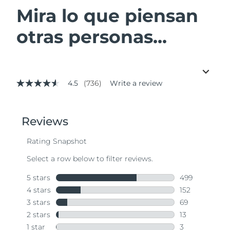
Mira lo que piensan
otras personas...
4.5
(736)
Write a review
4.5
out
of
5
stars,
average
rating
value.
Read
736
Reviews.
Same
page
link.