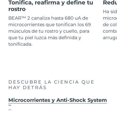
Advanced pore care essentials
Tonifica, reafirma y define tu
Redu
For healthy hair
18% PAP
Israel
Entrega prevista
8/14/26
rostro
Cosméticos
Hombres
Ha si
BEAR™ 2 canaliza hasta 680 uA de
micro
Italia
Entrega prevista
8/10/26
microcorrientes que tonifican los 69
de col
músculos de tu rostro y cuello, para
combat
Japón
Entrega prevista
8/13/26
que tu piel luzca más definida y
arruga
Comprar todo
Jersey
Entrega prevista
8/15/26
tonificada.
Kazajistán
Entrega prevista
8/12/26
FOREO APP
Kuwait
Entrega prevista
8/10/26
ACERCA DE
Letonia
Entrega prevista
8/10/26
DESCUBRE LA CIENCIA QUE
HAY DETRÁS
Líbano
Entrega prevista
8/11/26
Microcorrientes y Anti-Shock System
Lituania
Entrega prevista
8/10/26
TM
Luxemburgo
Entrega prevista
8/10/26