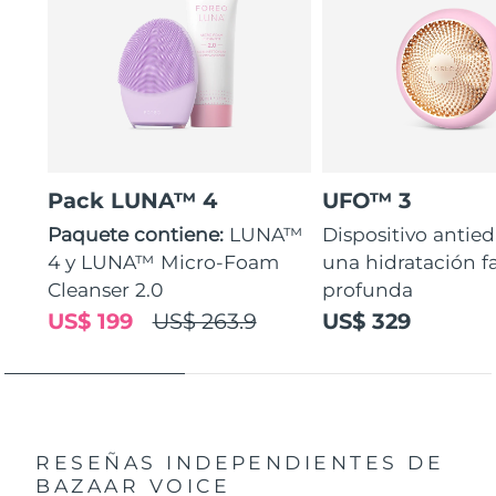
Pack LUNA™ 4
UFO™ 3
Paquete contiene:
LUNA™
Dispositivo antie
4 y LUNA™ Micro-Foam
una hidratación fa
Cleanser 2.0
profunda
US$ 199
US$ 263.9
US$ 329
RESEÑAS INDEPENDIENTES
DE
BAZAAR VOICE