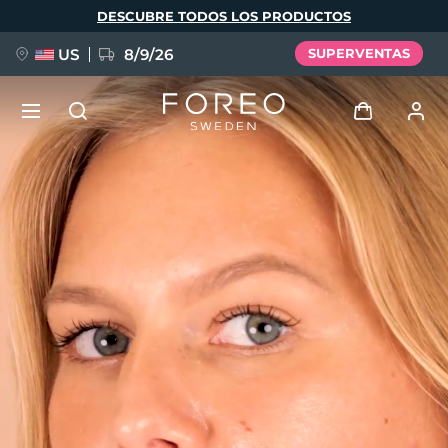
Pasar
DESCUBRE TODOS LOS PRODUCTOS
al
contenido
principal
US
8/9/26
SUPERVENTAS
NUEVO
Iniciar sesión
Idioma
BREAKING NEWS
Perfil de usuario
English
Deutsch
Español
Mis dispositivos
FAQ™ Pure Beauty-Tech Elixir
Français
Italiano
Português
Mis pedidos
Polski
Svenska
Русский
Türkçe
简体中文
繁體中文
Mis direcciones
issa™ Teeth Whitening Set
Mis suscripciones