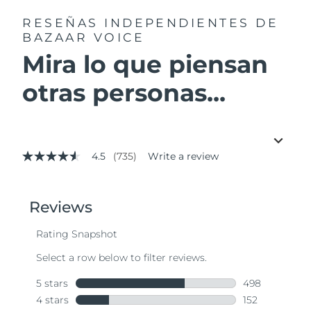
RESEÑAS INDEPENDIENTES
DE
BAZAAR VOICE
Mira lo que piensan
otras personas...
4.5
(735)
Write a review
4.5
out
of
5
stars,
average
rating
value.
Read
735
Reviews.
Same
page
link.