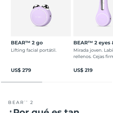
BEAR™ 2 go
BEAR™ 2 eyes &
Lifting facial portátil.
Mirada joven. Lab
rellenos. Cejas fir
US$ 279
US$ 219
BEAR
2
TM
¿Por qué es tan