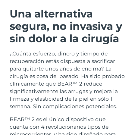
RUTINA SUECAS DE BELLEZA
Austria
Entrega prevista
8/8/26
Una alternativa
segura, no invasiva y
Baréin
Entrega prevista
8/9/26
sin dolor a la cirugía
Limpieza facial
Lifting facial
Bélgica
Entrega prevista
8/8/26
LUNA™ 4 pack
BEAR™ 2 pack
Bermudas
Entrega prevista
8/14/26
¿Cuánta esfuerzo, dinero y tiempo de
Anti-aging massage
Microcurrent toning
recuperación estás dispuesta a sacrificar
Bosnia y Herzegovina
Entrega prevista
8/11/26
para quitarte unos años de encima? La
Hidratación
Cuidado bucal
cirugía es cosa del pasado. Ha sido probado
LUNA™ 4 Plus
BEAR™ 2 go
Brunéi
Entrega prevista
8/13/26
UFO™ 3 pack
issa™ 4
clínicamente que BEAR™ 2 reduce
Massage, LED heating
Microcurrent toning on-the-go
TRATAMIENTO ANTIEDAD FAQ™
significativamente las arrugas y mejora la
Deep facial hydration
Hybrid silicone sonic toothbrush
Bulgaria
Entrega prevista
8/8/26
firmeza y elasticidad de la piel en sólo 1
NEW
semana. Sin complicaciones potenciales.
LUNA™ 4 Men
BEAR™ 2 eyes & lips
Canadá
Entrega prevista
8/12/26
UFO™ 3 LED
issa™ 4 plus
For men, anti-aging massage
Microcurrent line smoothing device
BEAR™ 2 es el único dispositivo que
Near-infrared and red light therapy
Smart hybrid silicone sonic toothbrush
Chile
Entrega prevista
8/12/26
device
Antiedad
Tratamientos LED
cuenta con 4 revolucionarios tipos de
microcorrientes, y ha sido diseñado para