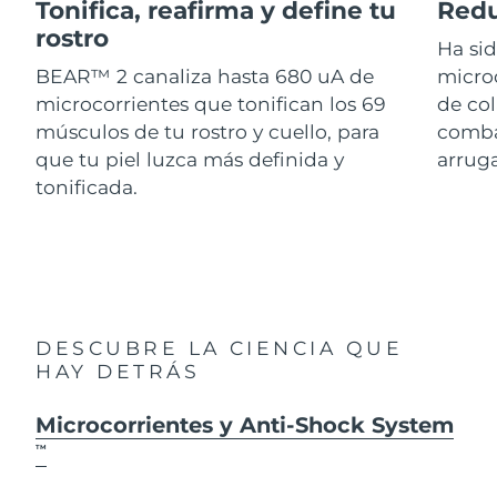
Advanced pore care essentials
Tonifica, reafirma y define tu
Redu
For healthy hair
18% PAP
Israel
Entrega prevista
8/12/26
rostro
Cosméticos
Hombres
Ha si
BEAR™ 2 canaliza hasta 680 uA de
micro
Italia
Entrega prevista
8/8/26
microcorrientes que tonifican los 69
de col
músculos de tu rostro y cuello, para
combat
Japón
Entrega prevista
8/11/26
que tu piel luzca más definida y
arruga
Comprar todo
Jersey
Entrega prevista
8/13/26
tonificada.
Kazajistán
Entrega prevista
8/10/26
FOREO APP
Kuwait
Entrega prevista
8/8/26
ACERCA DE
Letonia
Entrega prevista
8/8/26
DESCUBRE LA CIENCIA QUE
HAY DETRÁS
Líbano
Entrega prevista
8/9/26
Microcorrientes y Anti-Shock System
Lituania
Entrega prevista
8/8/26
TM
Luxemburgo
Entrega prevista
8/8/26