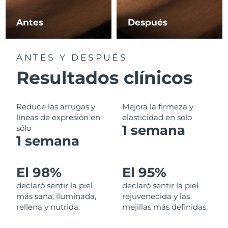
Filipinas
Entrega prevista
8/11/26
Antes
Después
Polonia
Entrega prevista
8/9/26
ANTES Y DESPUÉS
Portugal
Entrega prevista
8/8/26
Resultados clínicos
Puerto Rico
Entrega prevista
8/10/26
Reduce las arrugas y
Mejora la firmeza y
Catar
líneas de expresión en
elasticidad en solo
Entrega prevista
8/9/26
1 semana
sólo
1 semana
Reunión
Entrega prevista
8/13/26
Rumanía
Entrega prevista
8/8/26
El 98%
El 95%
declaró sentir la piel
declaró sentir la piel
Rusia
Entrega prevista
8/16/26
más sana, iluminada,
rejuvenecida y las
rellena y nutrida.
mejillas más definidas.
Arabia Saudí
Entrega prevista
8/9/26