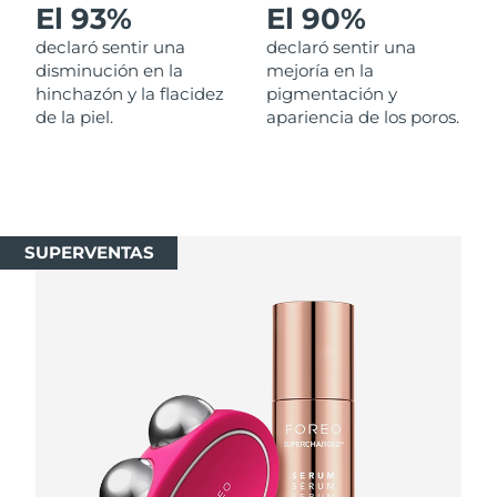
El 93%
El 90%
Singapur
Entrega prevista
8/10/26
declaró sentir una
declaró sentir una
Eslovaquia
disminución en la
mejoría en la
Entrega prevista
8/8/26
hinchazón y la flacidez
pigmentación y
de la piel.
apariencia de los poros.
Eslovenia
Entrega prevista
8/8/26
Sudáfrica
Entrega prevista
8/16/26
Corea del Sur
Entrega prevista
8/10/26
SUPERVENTAS
España
Entrega prevista
8/8/26
Suecia
Entrega prevista
8/8/26
Suiza
Entrega prevista
8/8/26
Taiwán
Entrega prevista
8/13/26
Tailandia
Entrega prevista
8/12/26