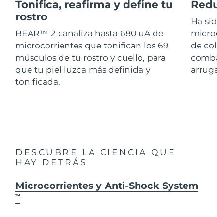
Advanced pore care essentials
Tonifica, reafirma y define tu
Redu
For healthy hair
18% PAP
Israel
Entrega prevista
12/08/2026
rostro
Cosméticos
Hombres
Ha si
BEAR™ 2 canaliza hasta 680 uA de
micro
Italia
Entrega prevista
08/08/2026
microcorrientes que tonifican los 69
de col
músculos de tu rostro y cuello, para
combat
Japón
Entrega prevista
11/08/2026
que tu piel luzca más definida y
arruga
Comprar todo
Jersey
Entrega prevista
13/08/2026
tonificada.
Kazajistán
Entrega prevista
10/08/2026
FOREO APP
Kuwait
Entrega prevista
08/08/2026
ACERCA DE
Letonia
Entrega prevista
08/08/2026
DESCUBRE LA CIENCIA QUE
HAY DETRÁS
Líbano
Entrega prevista
09/08/2026
Microcorrientes y Anti-Shock System
Lituania
Entrega prevista
08/08/2026
TM
Luxemburgo
Entrega prevista
08/08/2026