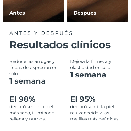
Filipinas
Entrega prevista
11/08/2026
Antes
Después
Polonia
Entrega prevista
09/08/2026
ANTES Y DESPUÉS
Portugal
Entrega prevista
08/08/2026
Resultados clínicos
Puerto Rico
Entrega prevista
10/08/2026
Reduce las arrugas y
Mejora la firmeza y
Catar
líneas de expresión en
elasticidad en solo
Entrega prevista
09/08/2026
1 semana
sólo
1 semana
Reunión
Entrega prevista
13/08/2026
Rumanía
Entrega prevista
08/08/2026
El 98%
El 95%
declaró sentir la piel
declaró sentir la piel
Rusia
Entrega prevista
16/08/2026
más sana, iluminada,
rejuvenecida y las
rellena y nutrida.
mejillas más definidas.
Arabia Saudí
Entrega prevista
09/08/2026