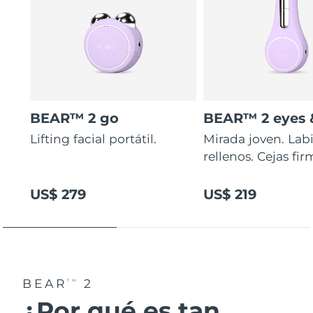
BEAR™ 2 go
BEAR™ 2 eyes &
Lifting facial portátil.
Mirada joven. Lab
rellenos. Cejas fir
US$ 279
US$ 219
BEAR
2
TM
¿Por qué es tan