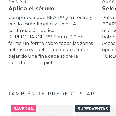
PASO 1
PASO
Aplica el sérum
Sele
Comprueba que BEAR™ y tu rostro y
Pulsa 
cuello están limpios y secos. A
BEAR™.
continuación, aplica
micro
SUPERCHARGED™ Serum 2.0 de
botón 
forma uniforme sobre todas las zonas
Acced
del rostro y cuello que desees tratar,
opcion
dejando una fina capa sobre la
FORE
superficie de la piel.
TAMBIÉN TE PUEDE GUSTAR
SAVE 24%
SUPERVENTAS