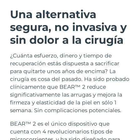
RUTINA SUECAS DE BELLEZA
Austria
Entrega prevista
08/08/2026
Una alternativa
segura, no invasiva y
Baréin
Entrega prevista
09/08/2026
sin dolor a la cirugía
Limpieza facial
Lifting facial
Bélgica
Entrega prevista
08/08/2026
LUNA™ 4 pack
BEAR™ 2 pack
Bermudas
Entrega prevista
14/08/2026
¿Cuánta esfuerzo, dinero y tiempo de
Anti-aging massage
Microcurrent toning
recuperación estás dispuesta a sacrificar
Bosnia y Herzegovina
Entrega prevista
11/08/2026
para quitarte unos años de encima? La
Hidratación
Cuidado bucal
cirugía es cosa del pasado. Ha sido probado
LUNA™ 4 Plus
BEAR™ 2 go
Brunéi
Entrega prevista
13/08/2026
UFO™ 3 pack
issa™ 4
clínicamente que BEAR™ 2 reduce
Massage, LED heating
Microcurrent toning on-the-go
TRATAMIENTO ANTIEDAD FAQ™
significativamente las arrugas y mejora la
Deep facial hydration
Hybrid silicone sonic toothbrush
Bulgaria
Entrega prevista
08/08/2026
firmeza y elasticidad de la piel en sólo 1
NEW
semana. Sin complicaciones potenciales.
LUNA™ 4 Men
BEAR™ 2 eyes & lips
Canadá
Entrega prevista
12/08/2026
UFO™ 3 LED
issa™ 4 plus
For men, anti-aging massage
Microcurrent line smoothing device
BEAR™ 2 es el único dispositivo que
Near-infrared and red light therapy
Smart hybrid silicone sonic toothbrush
Chile
Entrega prevista
12/08/2026
device
Antiedad
Tratamientos LED
cuenta con 4 revolucionarios tipos de
microcorrientes, y ha sido diseñado para