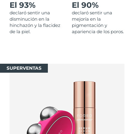
El 93%
El 90%
Singapur
Entrega prevista
10/08/2026
declaró sentir una
declaró sentir una
Eslovaquia
disminución en la
mejoría en la
Entrega prevista
08/08/2026
hinchazón y la flacidez
pigmentación y
de la piel.
apariencia de los poros.
Eslovenia
Entrega prevista
08/08/2026
Sudáfrica
Entrega prevista
16/08/2026
Corea del Sur
Entrega prevista
10/08/2026
SUPERVENTAS
España
Entrega prevista
08/08/2026
Suecia
Entrega prevista
08/08/2026
Suiza
Entrega prevista
08/08/2026
Taiwán
Entrega prevista
13/08/2026
Tailandia
Entrega prevista
12/08/2026