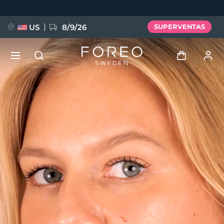
Pasar
al
contenido
principal
US
8/9/26
SUPERVENTAS
NUEVO
Iniciar sesión
Idioma
BREAKING NEWS
Perfil de usuario
English
Deutsch
Español
Mis dispositivos
FAQ™ Pure Beauty-Tech Elixir
Français
Italiano
Português
Mis pedidos
Polski
Svenska
Русский
Türkçe
简体中文
繁體中文
Mis direcciones
issa™ Teeth Whitening Set
Mis suscripciones