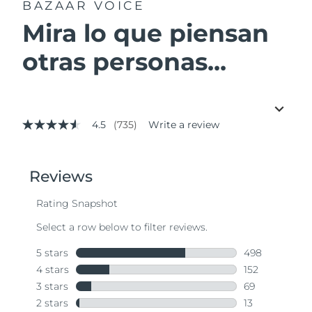
BAZAAR VOICE
Mira lo que piensan
otras personas...
4.5
(735)
Write a review
4.5
out
of
5
stars,
average
rating
value.
Read
735
Reviews.
Same
page
link.