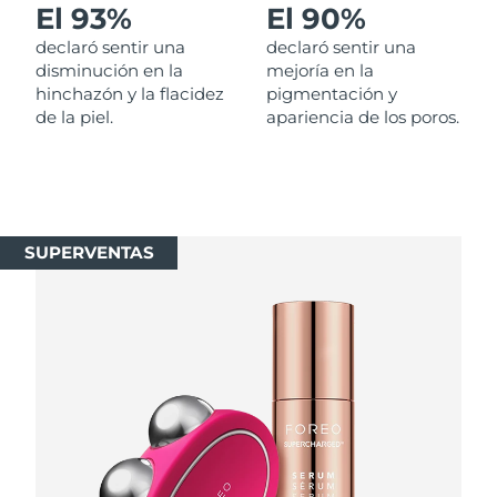
El 93%
El 90%
Singapur
Entrega prevista
8/12/26
declaró sentir una
declaró sentir una
Eslovaquia
disminución en la
mejoría en la
Entrega prevista
8/10/26
hinchazón y la flacidez
pigmentación y
de la piel.
apariencia de los poros.
Eslovenia
Entrega prevista
8/10/26
Sudáfrica
Entrega prevista
8/18/26
Corea del Sur
Entrega prevista
8/12/26
SUPERVENTAS
España
Entrega prevista
8/10/26
Suecia
Entrega prevista
8/10/26
Suiza
Entrega prevista
8/10/26
Taiwán
Entrega prevista
8/15/26
Tailandia
Entrega prevista
8/14/26