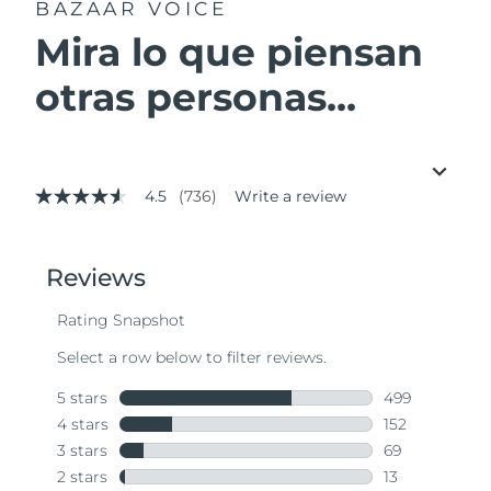
BAZAAR VOICE
Mira lo que piensan
otras personas...
4.5
(736)
Write a review
4.5
out
of
5
stars,
average
rating
value.
Read
736
Reviews.
Same
page
link.