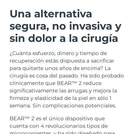
RUTINA SUECAS DE BELLEZA
Austria
Entrega prevista
8/10/26
Una alternativa
segura, no invasiva y
Baréin
Entrega prevista
8/11/26
sin dolor a la cirugía
Limpieza facial
Lifting facial
Bélgica
Entrega prevista
8/10/26
LUNA™ 4 pack
BEAR™ 2 pack
Bermudas
Entrega prevista
8/16/26
¿Cuánta esfuerzo, dinero y tiempo de
Anti-aging massage
Microcurrent toning
recuperación estás dispuesta a sacrificar
Bosnia y Herzegovina
Entrega prevista
8/13/26
para quitarte unos años de encima? La
Hidratación
Cuidado bucal
cirugía es cosa del pasado. Ha sido probado
LUNA™ 4 Plus
BEAR™ 2 go
Brunéi
Entrega prevista
8/15/26
UFO™ 3 pack
issa™ 4
clínicamente que BEAR™ 2 reduce
Massage, LED heating
Microcurrent toning on-the-go
TRATAMIENTO ANTIEDAD FAQ™
significativamente las arrugas y mejora la
Deep facial hydration
Hybrid silicone sonic toothbrush
Bulgaria
Entrega prevista
8/10/26
firmeza y elasticidad de la piel en sólo 1
NEW
semana. Sin complicaciones potenciales.
LUNA™ 4 Men
BEAR™ 2 eyes & lips
Canadá
Entrega prevista
8/14/26
UFO™ 3 LED
issa™ 4 plus
For men, anti-aging massage
Microcurrent line smoothing device
BEAR™ 2 es el único dispositivo que
Near-infrared and red light therapy
Smart hybrid silicone sonic toothbrush
Chile
Entrega prevista
8/14/26
device
Antiedad
Tratamientos LED
cuenta con 4 revolucionarios tipos de
microcorrientes, y ha sido diseñado para