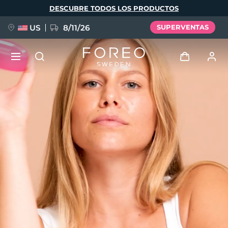
Pasar
DESCUBRE TODOS LOS PRODUCTOS
al
contenido
principal
US
8/11/26
SUPERVENTAS
NUEVO
Iniciar sesión
Idioma
BREAKING NEWS
Perfil de usuario
English
Deutsch
Español
Mis dispositivos
FAQ™ Pure Beauty-Tech Elixir
Français
Italiano
Português
Mis pedidos
Polski
Svenska
Русский
Türkçe
简体中文
繁體中文
Mis direcciones
issa™ Teeth Whitening Set
Mis suscripciones