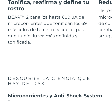
Advanced pore care essentials
Tonifica, reafirma y define tu
Redu
For healthy hair
18% PAP
Israel
Entrega prevista
8/14/26
rostro
Cosméticos
Hombres
Ha si
BEAR™ 2 canaliza hasta 680 uA de
micro
Italia
Entrega prevista
8/10/26
microcorrientes que tonifican los 69
de col
músculos de tu rostro y cuello, para
combat
Japón
Entrega prevista
8/13/26
que tu piel luzca más definida y
arruga
Comprar todo
Jersey
Entrega prevista
8/15/26
tonificada.
Kazajistán
Entrega prevista
8/12/26
FOREO APP
Kuwait
Entrega prevista
8/10/26
ACERCA DE
Letonia
Entrega prevista
8/10/26
DESCUBRE LA CIENCIA QUE
HAY DETRÁS
Líbano
Entrega prevista
8/11/26
Microcorrientes y Anti-Shock System
Lituania
Entrega prevista
8/10/26
TM
Luxemburgo
Entrega prevista
8/10/26