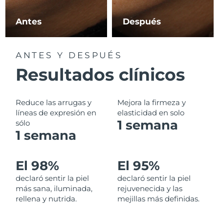
Filipinas
Entrega prevista
8/13/26
Antes
Después
Polonia
Entrega prevista
8/11/26
ANTES Y DESPUÉS
Portugal
Entrega prevista
8/10/26
Resultados clínicos
Puerto Rico
Entrega prevista
8/12/26
Reduce las arrugas y
Mejora la firmeza y
Catar
líneas de expresión en
elasticidad en solo
Entrega prevista
8/11/26
1 semana
sólo
1 semana
Reunión
Entrega prevista
8/15/26
Rumanía
Entrega prevista
8/10/26
El 98%
El 95%
declaró sentir la piel
declaró sentir la piel
Rusia
Entrega prevista
8/18/26
más sana, iluminada,
rejuvenecida y las
rellena y nutrida.
mejillas más definidas.
Arabia Saudí
Entrega prevista
8/11/26