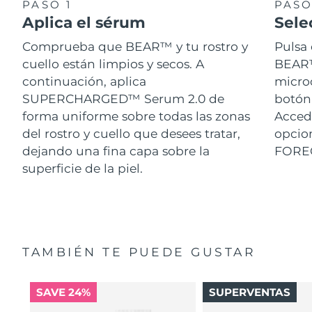
PASO 1
PASO
Aplica el sérum
Sele
Comprueba que BEAR™ y tu rostro y
Pulsa 
cuello están limpios y secos. A
BEAR™.
continuación, aplica
micro
SUPERCHARGED™ Serum 2.0 de
botón 
forma uniforme sobre todas las zonas
Acced
del rostro y cuello que desees tratar,
opcion
dejando una fina capa sobre la
FORE
superficie de la piel.
TAMBIÉN TE PUEDE GUSTAR
SAVE 24%
SUPERVENTAS