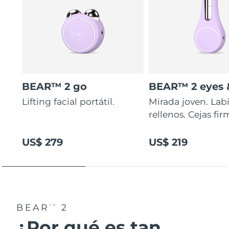
BEAR™ 2 go
BEAR™ 2 eyes &
Lifting facial portátil.
Mirada joven. Lab
rellenos. Cejas fir
US$ 279
US$ 219
BEAR
2
TM
¿Por qué es tan