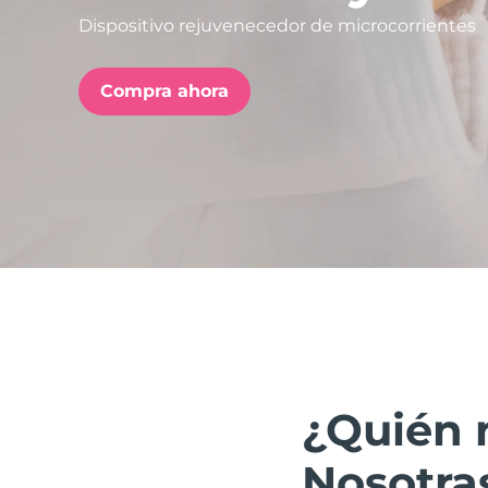
Dispositivo rejuvenecedor de microcorrientes
issa™ Teeth Whitening Set
Compra ahora
FAQ™ Dual LED Panel
POPULAR
Sorpresas especiales
Superventas
¿Quién 
Nosotra