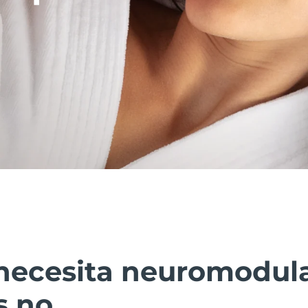
necesita neuromodul
s no.