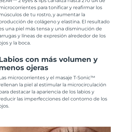
BEAR™ 2 eyes & lips canaliza hasta 270 uA de
microcorrientes para tonificar y reafirmar los
músculos de tu rostro, y aumentar la
producción de colágeno y elastina. El resultado
es una piel más tensa y una disminución de
arrugas y líneas de expresión alrededor de los
ojos y la boca.
Labios con más volumen y
menos ojeras
Las microcorrientes y el masaje T-Sonic™
rellenan la piel al estimular la microcirculación
para destacar la apariencia de los labios y
reducir las imperfecciones del contorno de los
ojos.