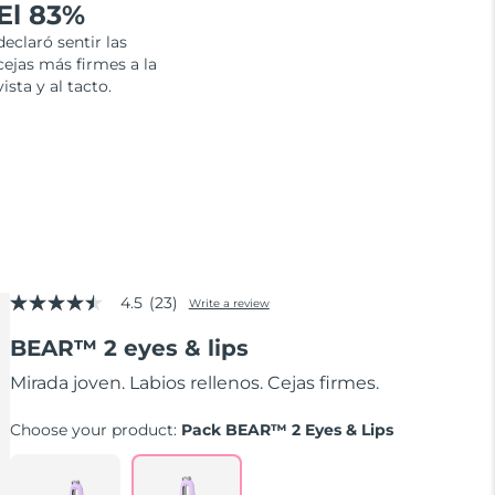
El 83%
declaró sentir las
cejas más firmes a la
vista y al tacto.
4.5
(23)
Write a review
4.5
out
BEAR™ 2 eyes & lips
of
5
stars,
Mirada joven. Labios rellenos. Cejas firmes.
average
rating
Choose your product:
Pack BEAR™ 2 Eyes & Lips
value.
Read
23
Reviews.