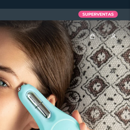
SUPERVENTAS
Iniciar sesión
Perfil de usuario
Mis dispositivos
Mis pedidos
Mis direcciones
Mis suscripciones