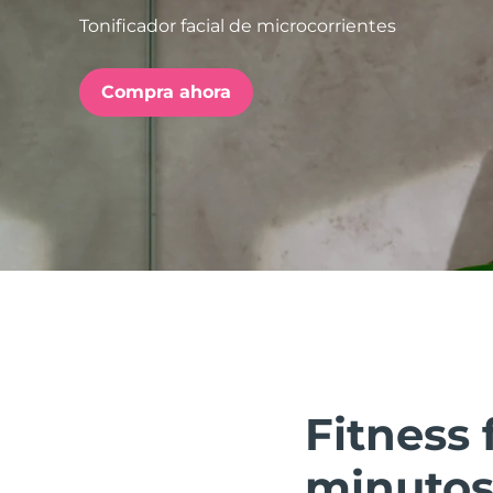
Tonificador facial de microcorrientes
issa™ Teeth Whitening Set
Compra ahora
FAQ™ Dual LED Panel
POPULAR
Sorpresas especiales
Superventas
Fitness 
minutos 