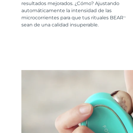
Cuidado de la piel KIWI™
All acne treatment devices
All revitalizing eye massagers
resultados mejorados. ¿Cómo? Ajustando
Serum
issa™ Teeth Whitening Gel
Advanced pore care essentials
automáticamente la intensidad de las
For healthy hair
18% PAP
microcorrientes para que tus rituales BEAR
TM
Cosméticos
Hombres
sean de una calidad insuperable.
Comprar todo
FOREO APP
ACERCA DE