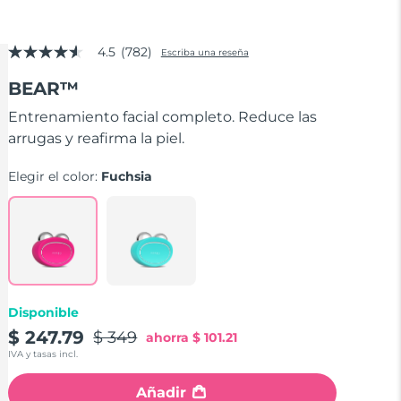
4.5
(782)
Escriba una reseña
4.5
de
BEAR™
5
estrellas,
valor
Entrenamiento facial completo. Reduce las
medio
arrugas y reafirma la piel.
de
valoración.
Read
Elegir el color:
Fuchsia
782
Reviews.
Enlace
en
la
misma
página.
Disponible
$ 247.79
$ 349
ahorra
$ 101.21
IVA y tasas incl.
Añadir