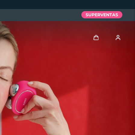
SUPERVENTAS
Iniciar sesión
Perfil de usuario
Mis dispositivos
Mis pedidos
Mis direcciones
Mis suscripciones