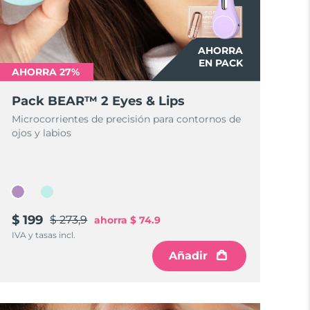
AHORRA
EN PACK
AHORRA 27%
Pack BEAR™ 2 Eyes & Lips
Microcorrientes de precisión para contornos de
ojos y labios
$ 199
$ 273,9
ahorra
$ 74.9
IVA y tasas incl.
Añadir