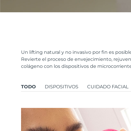
issa™ Teeth Whitening Set
FAQ™ Dual LED Panel
Un lifting natural y no invasivo por fin es posib
Revierte el proceso de envejecimiento, rejuvene
colágeno con los dispositivos de microcorriente
POPULAR
TODO
DISPOSITIVOS
CUIDADO FACIAL
Sorpresas especiales
Superventas