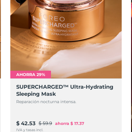
AHORRA 29%
SUPERCHARGED™ Ultra-Hydrating
Sleeping Mask
Reparación nocturna intensa.
$ 42.53
$ 59.9
ahorra
$ 17.37
IVA y tasas incl.