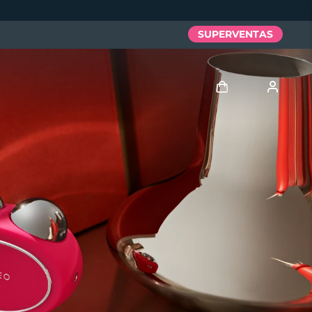
SUPERVENTAS
Iniciar sesión
Perfil de usuario
Mis dispositivos
Mis pedidos
Mis direcciones
Mis suscripciones