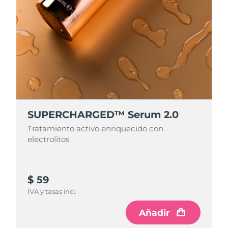
Singapur
Entrega prevista
8/10/26
Eslovaquia
Entrega prevista
8/8/26
Eslovenia
Entrega prevista
8/8/26
Sudáfrica
Entrega prevista
8/16/26
Corea del Sur
Entrega prevista
8/10/26
SUPERCHARGED™ Serum 2.0
España
Entrega prevista
8/8/26
Tratamiento activo enriquecido con
electrolitos
Suecia
Entrega prevista
8/8/26
Suiza
Entrega prevista
8/8/26
$ 59
IVA y tasas incl.
Taiwán
Entrega prevista
8/13/26
Añadir
Tailandia
Entrega prevista
8/12/26