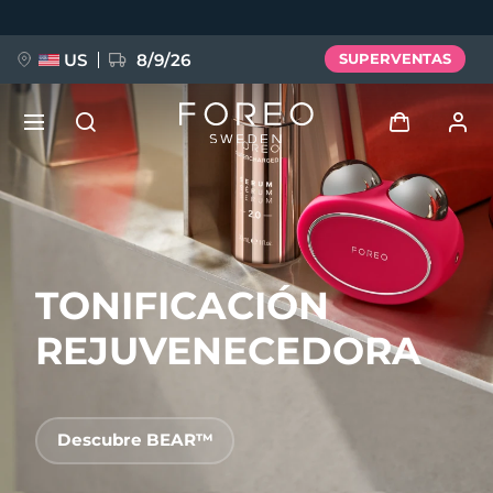
Pasar
al
contenido
principal
US
8/9/26
SUPERVENTAS
NUEVO
Iniciar sesión
Idioma
BREAKING NEWS
Perfil de usuario
TONIFICACIÓN
English
Deutsch
Español
Mis dispositivos
FAQ™ Pure Beauty-Tech Elixir
Français
Italiano
Português
REJUVENECEDORA
Mis pedidos
Polski
Svenska
Русский
Türkçe
简体中文
繁體中文
Mis direcciones
Descubre BEAR™
issa™ Teeth Whitening Set
Mis suscripciones