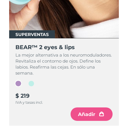
SUPERVENTAS
SUPERVENTAS
BEAR™ 2 eyes & lips
BEAR™ 2 eyes & lips
La mejor alternativa a los neuromoduladores.
La mejor alternativa a los neuromoduladores.
Revitaliza el contorno de ojos. Define los
Revitaliza el contorno de ojos. Define los
labios. Reafirma las cejas. En sólo una
labios. Reafirma las cejas. En sólo una
semana.
semana.
$ 219
$ 199
IVA y tasas incl.
IVA y tasas incl.
Añadir
Añadir