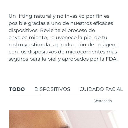
País de envío
Un lifting natural y no invasivo por fin es
Estados Unidos
Entrega prevista
8/9/26
posible gracias a uno de nuestros eficaces
FAQ™ Dual LED Panel
dispositivos. Revierte el proceso de
Reino Unido
Entrega prevista
8/8/26
envejecimiento, rejuvenece la piel de tu
POPULAR
rostro y estimula la producción de colágeno
España
Entrega prevista
8/8/26
con los dispositivos de microcorrientes más
Australia
seguros para la piel y aprobados por la FDA.
Entrega prevista
8/11/26
Francia
Entrega prevista
8/8/26
Sorpresas especiales
Superventas
Alemania
Entrega prevista
8/8/26
TODO
DISPOSITIVOS
CUIDADO FACIAL
Canadá
Entrega prevista
8/12/26
Destacado
Terapia de luz roja
Australia
Entrega prevista
8/11/26