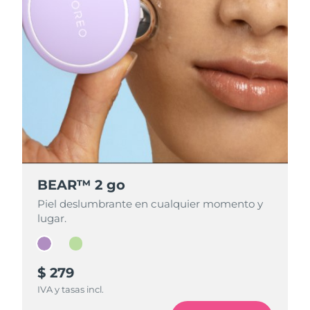
BEAR™ 2 go
BEAR™ 2 go
Piel deslumbrante en cualquier momento y
Piel deslumbrante en cualquier momento y
lugar.
lugar.
$ 279
$ 279
IVA y tasas incl.
IVA y tasas incl.