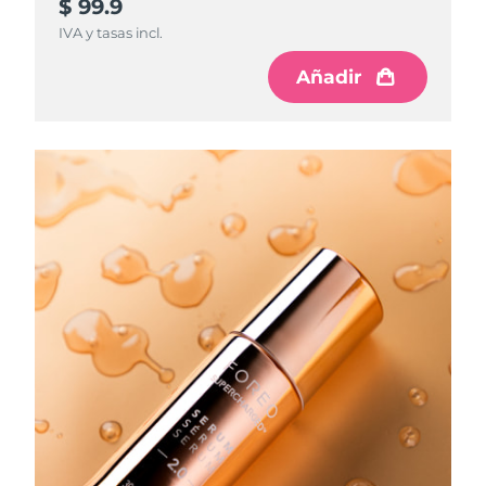
$ 99.9
IVA y tasas incl.
Filipinas
Entrega prevista
8/11/26
Añadir
Polonia
Entrega prevista
8/9/26
Portugal
Entrega prevista
8/8/26
Puerto Rico
Entrega prevista
8/10/26
Catar
Entrega prevista
8/9/26
Reunión
Entrega prevista
8/13/26
Rumanía
Entrega prevista
8/8/26
Rusia
Entrega prevista
8/16/26
Arabia Saudí
Entrega prevista
8/9/26