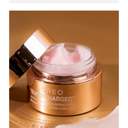
Turquía
Entrega prevista
8/9/26
Emiratos Árabes
Entrega prevista
8/9/26
Unidos
Reino Unido
Entrega prevista
8/8/26
Estados Unidos
Entrega prevista
8/9/26
Uzbekistán
Entrega prevista
8/13/26
Vietnam
Entrega prevista
8/14/26