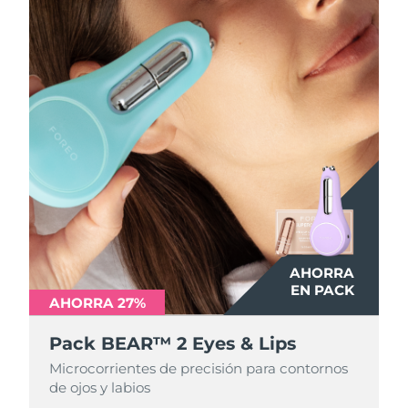
AHORRA
AHORRA
EN PACK
EN PACK
AHORRA 27%
AHORRA 27%
Pack BEAR™ 2 Eyes & Lips
Pack BEAR™ 2 Eyes & Lips
Microcorrientes de precisión para contornos
Microcorrientes de precisión para contornos
de ojos y labios
de ojos y labios