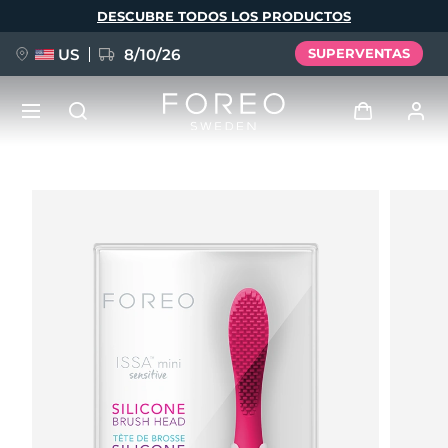
Pasar
DESCUBRE TODOS LOS PRODUCTOS
al
contenido
principal
US
8/10/26
SUPERVENTAS
NUEVO
Iniciar sesión
Idioma
BREAKING NEWS
Perfil de usuario
English
Deutsch
Español
Mis dispositivos
FAQ™ Pure Beauty-Tech Elixir
Français
Italiano
Português
Mis pedidos
Polski
Svenska
Русский
Türkçe
简体中文
繁體中文
Mis direcciones
issa™ Teeth Whitening Set
Mis suscripciones