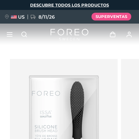
Pasar
DESCUBRE TODOS LOS PRODUCTOS
al
contenido
principal
US
8/11/26
SUPERVENTAS
NUEVO
Iniciar sesión
Idioma
BREAKING NEWS
Perfil de usuario
English
Deutsch
Español
Mis dispositivos
FAQ™ Pure Beauty-Tech Elixir
Français
Italiano
Português
Mis pedidos
Polski
Svenska
Русский
Türkçe
简体中文
繁體中文
Mis direcciones
issa™ Teeth Whitening Set
Mis suscripciones