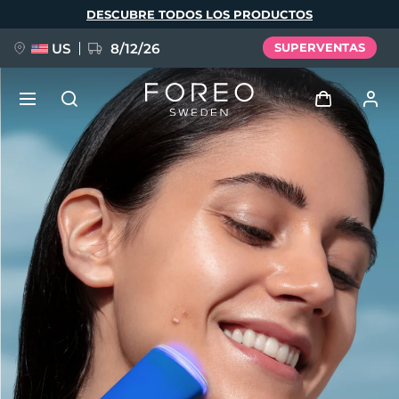
Pasar
DESCUBRE TODOS LOS PRODUCTOS
al
contenido
principal
US
8/12/26
SUPERVENTAS
NUEVO
Iniciar sesión
Idioma
BREAKING NEWS
Perfil de usuario
English
Deutsch
Español
Mis dispositivos
FAQ™ Pure Beauty-Tech Elixir
Français
Italiano
Português
Mis pedidos
Polski
Svenska
Русский
Türkçe
简体中文
繁體中文
Mis direcciones
issa™ Teeth Whitening Set
Mis suscripciones