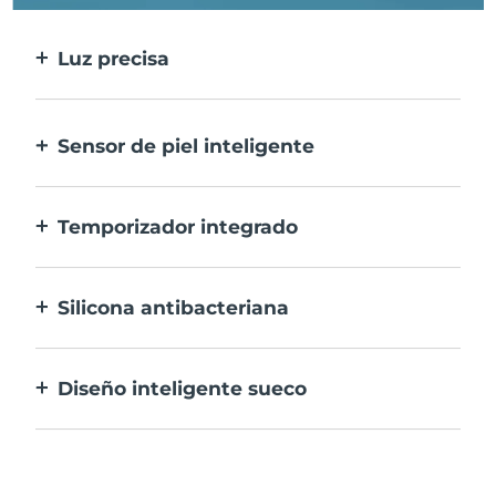
Luz precisa
Trata cada imperfección con la máxima
precisión.
Sensor de piel inteligente
Para una seguridad óptima, el LED azul
sólo se activa cuando la zona de
Temporizador integrado
tratamiento está sobre la piel.
Vibra cada 30 segundos para avisarte que el
tratamiento del acné ha finalizado.
Silicona antibacteriana
100% resistente y no porosa para prevenir la
acumulación y la proliferación de bacterias.
Diseño inteligente sueco
Textura suave y lisa para tratar con mucha
delicadeza la piel sensible. Recargable por
USB.