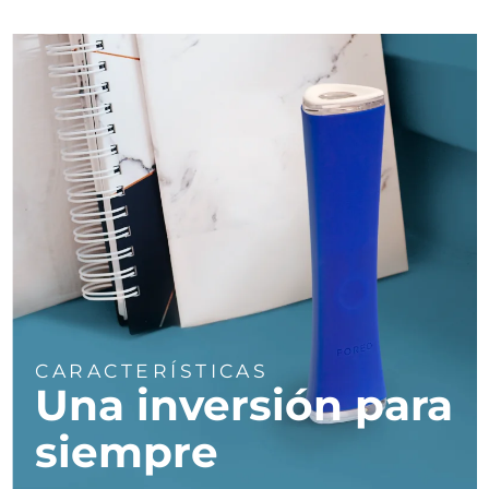
Turquía
Entrega prevista
১২/৮/২৬
Emiratos Árabes
Entrega prevista
১২/৮/২৬
Unidos
Reino Unido
Entrega prevista
১১/৮/২৬
Estados Unidos
Entrega prevista
১২/৮/২৬
Uzbekistán
Entrega prevista
১৬/৮/২৬
Vietnam
Entrega prevista
১৭/৮/২৬
CARACTERÍSTICAS
Una inversión para
siempre