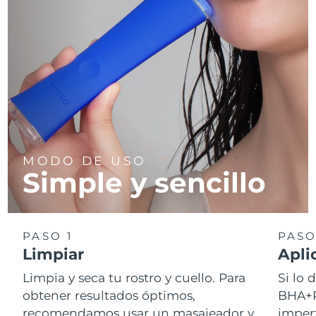
MODO DE USO
Simple y sencillo
PASO 1
PASO
Limpiar
Apli
Limpia y seca tu rostro y cuello. Para
Si lo
obtener resultados óptimos,
BHA+P
recomendamos usar un masajeador y
imperf