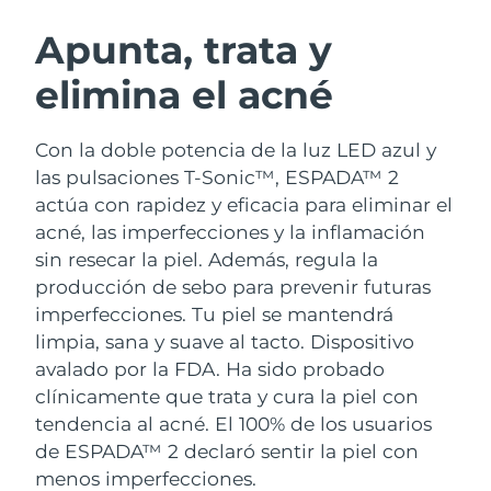
RUTINA SUECAS DE BELLEZA
Austria
Entrega prevista
১১/৮/২৬
Apunta, trata y
elimina el acné
Baréin
Entrega prevista
১২/৮/২৬
Limpieza facial
Lifting facial
Bélgica
Entrega prevista
১১/৮/২৬
Con la doble potencia de la luz LED azul y
LUNA™ 4 pack
BEAR™ 2 pack
las pulsaciones T-Sonic™, ESPADA™ 2
Bermudas
Entrega prevista
১৭/৮/২৬
Anti-aging massage
Microcurrent toning
actúa con rapidez y eficacia para eliminar el
acné, las imperfecciones y la inflamación
Bosnia y Herzegovina
Entrega prevista
১৪/৮/২৬
sin resecar la piel. Además, regula la
Hidratación
Cuidado bucal
LUNA™ 4 Plus
BEAR™ 2 go
producción de sebo para prevenir futuras
Brunéi
Entrega prevista
১৬/৮/২৬
UFO™ 3 pack
issa™ 4
Massage, LED heating
Microcurrent toning on-the-go
imperfecciones. Tu piel se mantendrá
TRATAMIENTO ANTIEDAD FAQ™
Deep facial hydration
Hybrid silicone sonic toothbrush
limpia, sana y suave al tacto.
Dispositivo
Bulgaria
Entrega prevista
১১/৮/২৬
avalado por la FDA. Ha sido probado
NEW
LUNA™ 4 Men
BEAR™ 2 eyes & lips
Canadá
clínicamente que trata y cura la piel con
Entrega prevista
১৫/৮/২৬
UFO™ 3 LED
issa™ 4 plus
For men, anti-aging massage
Microcurrent line smoothing device
tendencia al acné. El 100% de los usuarios
Near-infrared and red light therapy
Smart hybrid silicone sonic toothbrush
Chile
Entrega prevista
১৫/৮/২৬
de ESPADA™ 2 declaró sentir la piel con
device
Antiedad
Tratamientos LED
menos imperfecciones.