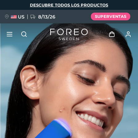
Pasar
DESCUBRE TODOS LOS PRODUCTOS
al
contenido
principal
US
8/13/26
SUPERVENTAS
NUEVO
Iniciar sesión
Idioma
BREAKING NEWS
Perfil de usuario
English
Deutsch
Español
Mis dispositivos
FAQ™ Pure Beauty-Tech Elixir
Français
Italiano
Português
Mis pedidos
Polski
Svenska
Русский
Türkçe
简体中文
繁體中文
Mis direcciones
issa™ Teeth Whitening Set
Mis suscripciones