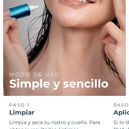
MODO DE USO
Simple y sencillo
PASO 1
PASO
Limpiar
Apli
Limpia y seca tu rostro y cuello. Para
Si lo