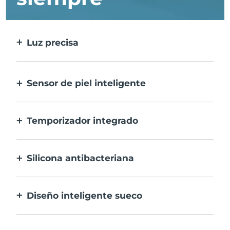
Luz precisa
Trata cada imperfección con la máxima
precisión.
Sensor de piel inteligente
Para una seguridad óptima, el LED azul
sólo se activa cuando la zona de
Temporizador integrado
tratamiento está sobre la piel.
Vibra cada 30 segundos para avisarte que el
tratamiento del acné ha finalizado.
Silicona antibacteriana
100% resistente y no porosa para prevenir la
acumulación y la proliferación de bacterias.
Diseño inteligente sueco
Textura suave y lisa para tratar con mucha
delicadeza la piel sensible. Recargable por