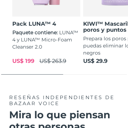
Pack LUNA™ 4
KIWI™ Mascaril
poros y puntos
Paquete contiene:
LUNA™
Prepara los poros
4 y LUNA™ Micro-Foam
puedas eliminar l
Cleanser 2.0
negros
US$ 199
US$ 263.9
US$ 29.9
RESEÑAS INDEPENDIENTES
DE
BAZAAR VOICE
Mira lo que piensan
otras personas...