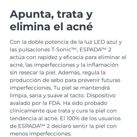
RUTINA SUECAS DE BELLEZA
Austria
Entrega prevista
8/12/26
Apunta, trata y
elimina el acné
Baréin
Entrega prevista
8/13/26
Limpieza facial
Lifting facial
Bélgica
Entrega prevista
8/12/26
Con la doble potencia de la luz LED azul y
LUNA™ 4 pack
BEAR™ 2 pack
las pulsaciones T-Sonic™, ESPADA™ 2
Bermudas
Entrega prevista
8/18/26
Anti-aging massage
Microcurrent toning
actúa con rapidez y eficacia para eliminar el
acné, las imperfecciones y la inflamación
Bosnia y Herzegovina
Entrega prevista
8/15/26
sin resecar la piel. Además, regula la
Hidratación
Cuidado bucal
LUNA™ 4 Plus
BEAR™ 2 go
producción de sebo para prevenir futuras
Brunéi
Entrega prevista
8/17/26
UFO™ 3 pack
issa™ 4
Massage, LED heating
Microcurrent toning on-the-go
imperfecciones. Tu piel se mantendrá
TRATAMIENTO ANTIEDAD FAQ™
Deep facial hydration
Hybrid silicone sonic toothbrush
limpia, sana y suave al tacto.
Dispositivo
Bulgaria
Entrega prevista
8/12/26
avalado por la FDA. Ha sido probado
NEW
LUNA™ 4 Men
BEAR™ 2 eyes & lips
Canadá
clínicamente que trata y cura la piel con
Entrega prevista
8/16/26
UFO™ 3 LED
issa™ 4 plus
For men, anti-aging massage
Microcurrent line smoothing device
tendencia al acné. El 100% de los usuarios
Near-infrared and red light therapy
Smart hybrid silicone sonic toothbrush
Chile
Entrega prevista
8/16/26
de ESPADA™ 2 declaró sentir la piel con
device
Antiedad
Tratamientos LED
menos imperfecciones.