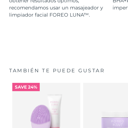
obtener resultados óptimos,
BHA+P
recomendamos usar un masajeador y
imperf
limpiador facial FOREO LUNA™.
TAMBIÉN TE PUEDE GUSTAR
SAVE 24%