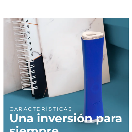
Turquía
Entrega prevista
8/13/26
Emiratos Árabes
Entrega prevista
8/13/26
Unidos
Reino Unido
Entrega prevista
8/12/26
Estados Unidos
Entrega prevista
8/13/26
Uzbekistán
Entrega prevista
8/17/26
Vietnam
Entrega prevista
8/18/26
CARACTERÍSTICAS
Una inversión para
siempre