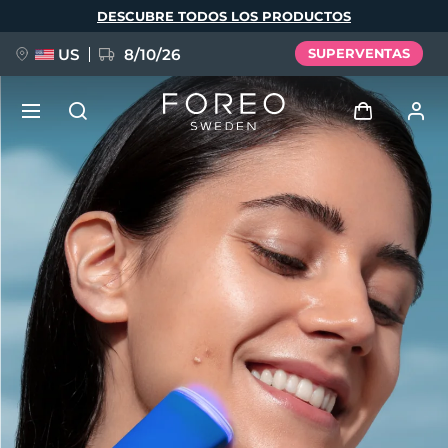
Pasar
DESCUBRE TODOS LOS PRODUCTOS
al
contenido
principal
US
8/10/26
SUPERVENTAS
NUEVO
Iniciar sesión
Idioma
BREAKING NEWS
Perfil de usuario
English
Deutsch
Español
Mis dispositivos
FAQ™ Pure Beauty-Tech Elixir
Français
Italiano
Português
Mis pedidos
Polski
Svenska
Русский
Türkçe
简体中文
繁體中文
Mis direcciones
issa™ Teeth Whitening Set
Mis suscripciones