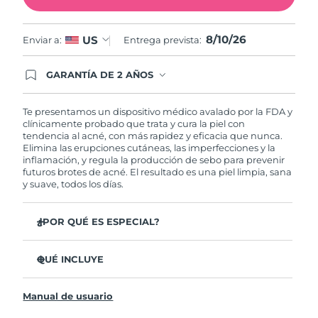
Filipinas
Entrega prevista
8/12/26
8/10/26
US
Enviar a:
Entrega prevista:
Polonia
Entrega prevista
8/10/26
GARANTÍA DE 2 AÑOS
Regístrate hoy y tendrás cobertura total de la
Portugal
Entrega prevista
8/9/26
garantía FOREO. Esto quiere decir que, en caso
de tener algún problema durante los 2 años
Te presentamos un dispositivo médico avalado por la FDA y
posteriores a tu compra, FOREO te remplazará el
clínicamente probado que trata y cura la piel con
Puerto Rico
Entrega prevista
8/11/26
producto sin cargo alguno.
tendencia al acné, con más rapidez y eficacia que nunca.
Elimina las erupciones cutáneas, las imperfecciones y la
inflamación, y regula la producción de sebo para prevenir
Catar
Entrega prevista
8/10/26
futuros brotes de acné. El resultado es una piel limpia, sana
y suave, todos los días.
Reunión
Entrega prevista
8/14/26
¿POR QUÉ ES ESPECIAL?
Rumanía
Entrega prevista
8/9/26
3 de cada 4 usuarios declaró ver resultados visibles
desde el primer uso.
QUÉ INCLUYE
Rusia
Entrega prevista
8/17/26
El 100% de usuarios declaró sentir la piel más limpia y
ESPADA™ 2
sana.
Arabia Saudí
Entrega prevista
8/10/26
Manual de usuario
Cable de carga USB
4 de cada 5 usuarios declaró haber sentido una