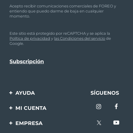
Acepto recibir comunicaciones comerciales de FOREO y
entiendo que puedo darme de baja en cualquier
momento.
Este sitio está protegido por reCAPTCHA y se aplica la
Política de privacidad
y
las Condiciones del servicio
de
Google.
AYUDA
SÍGUENOS
Contáctanos
MI CUENTA
Pedidos y envíos
Registro de productos
EMPRESA
Garantía y devoluciones
Ayuda