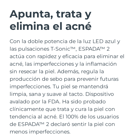
RUTINA SUECAS DE BELLEZA
Austria
Entrega prevista
8/9/26
Apunta, trata y
elimina el acné
Baréin
Entrega prevista
8/10/26
Limpieza facial
Lifting facial
Bélgica
Entrega prevista
8/9/26
Con la doble potencia de la luz LED azul y
LUNA™ 4 pack
BEAR™ 2 pack
las pulsaciones T-Sonic™, ESPADA™ 2
Bermudas
Entrega prevista
8/15/26
Anti-aging massage
Microcurrent toning
actúa con rapidez y eficacia para eliminar el
acné, las imperfecciones y la inflamación
Bosnia y Herzegovina
Entrega prevista
8/12/26
sin resecar la piel. Además, regula la
Hidratación
Cuidado bucal
LUNA™ 4 Plus
BEAR™ 2 go
producción de sebo para prevenir futuras
Brunéi
Entrega prevista
8/14/26
UFO™ 3 pack
issa™ 4
Massage, LED heating
Microcurrent toning on-the-go
imperfecciones. Tu piel se mantendrá
TRATAMIENTO ANTIEDAD FAQ™
Deep facial hydration
Hybrid silicone sonic toothbrush
limpia, sana y suave al tacto.
Dispositivo
Bulgaria
Entrega prevista
8/9/26
avalado por la FDA. Ha sido probado
NEW
LUNA™ 4 Men
BEAR™ 2 eyes & lips
Canadá
clínicamente que trata y cura la piel con
Entrega prevista
8/13/26
UFO™ 3 LED
issa™ 4 plus
For men, anti-aging massage
Microcurrent line smoothing device
tendencia al acné. El 100% de los usuarios
Near-infrared and red light therapy
Smart hybrid silicone sonic toothbrush
Chile
Entrega prevista
8/13/26
de ESPADA™ 2 declaró sentir la piel con
device
Antiedad
Tratamientos LED
menos imperfecciones.