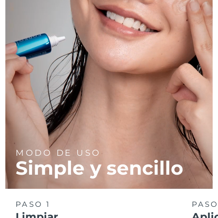
MODO DE USO
Simple y sencillo
PASO 1
PASO
Limpiar
Apli