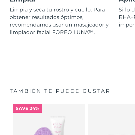
Limpia y seca tu rostro y cuello. Para
Si lo
obtener resultados óptimos,
BHA+P
recomendamos usar un masajeador y
imperf
limpiador facial FOREO LUNA™.
TAMBIÉN TE PUEDE GUSTAR
SAVE 24%