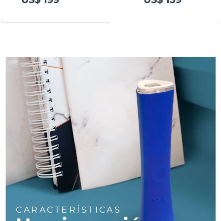
Turquía
Entrega prevista
8/10/26
Emiratos Árabes
Entrega prevista
8/10/26
Unidos
Reino Unido
Entrega prevista
8/9/26
Estados Unidos
Entrega prevista
8/10/26
Uzbekistán
Entrega prevista
8/14/26
Vietnam
Entrega prevista
8/15/26
CARACTERÍSTICAS