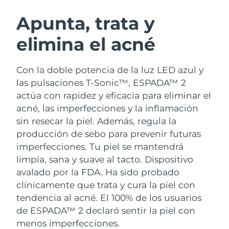
RUTINA SUECAS DE BELLEZA
Austria
Entrega prevista
8/10/26
Apunta, trata y
elimina el acné
Baréin
Entrega prevista
8/11/26
Limpieza facial
Lifting facial
Bélgica
Entrega prevista
8/10/26
Con la doble potencia de la luz LED azul y
LUNA™ 4 pack
BEAR™ 2 pack
las pulsaciones T-Sonic™, ESPADA™ 2
Bermudas
Entrega prevista
8/16/26
Anti-aging massage
Microcurrent toning
actúa con rapidez y eficacia para eliminar el
acné, las imperfecciones y la inflamación
Bosnia y Herzegovina
Entrega prevista
8/13/26
sin resecar la piel. Además, regula la
Hidratación
Cuidado bucal
LUNA™ 4 Plus
BEAR™ 2 go
producción de sebo para prevenir futuras
Brunéi
Entrega prevista
8/15/26
UFO™ 3 pack
issa™ 4
Massage, LED heating
Microcurrent toning on-the-go
imperfecciones. Tu piel se mantendrá
TRATAMIENTO ANTIEDAD FAQ™
Deep facial hydration
Hybrid silicone sonic toothbrush
limpia, sana y suave al tacto.
Dispositivo
Bulgaria
Entrega prevista
8/10/26
avalado por la FDA. Ha sido probado
NEW
LUNA™ 4 Men
BEAR™ 2 eyes & lips
Canadá
clínicamente que trata y cura la piel con
Entrega prevista
8/14/26
UFO™ 3 LED
issa™ 4 plus
For men, anti-aging massage
Microcurrent line smoothing device
tendencia al acné. El 100% de los usuarios
Near-infrared and red light therapy
Smart hybrid silicone sonic toothbrush
Chile
Entrega prevista
8/14/26
de ESPADA™ 2 declaró sentir la piel con
device
Antiedad
Tratamientos LED
menos imperfecciones.