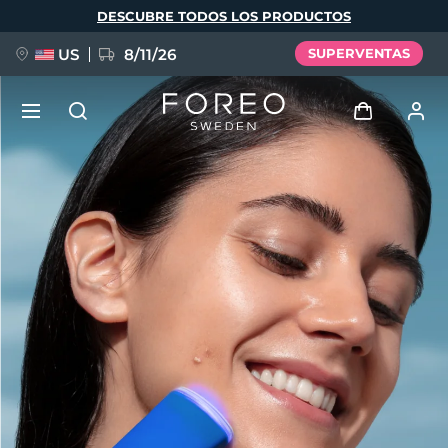
Pasar
DESCUBRE TODOS LOS PRODUCTOS
al
contenido
principal
US
8/11/26
SUPERVENTAS
NUEVO
Iniciar sesión
Idioma
BREAKING NEWS
Perfil de usuario
English
Deutsch
Español
Mis dispositivos
FAQ™ Pure Beauty-Tech Elixir
Français
Italiano
Português
Mis pedidos
Polski
Svenska
Русский
Türkçe
简体中文
繁體中文
Mis direcciones
issa™ Teeth Whitening Set
Mis suscripciones