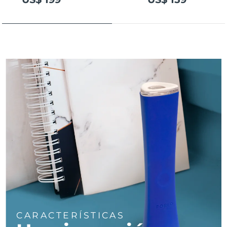
Turquía
Entrega prevista
8/11/26
Emiratos Árabes
Entrega prevista
8/11/26
Unidos
Reino Unido
Entrega prevista
8/10/26
Estados Unidos
Entrega prevista
8/11/26
Uzbekistán
Entrega prevista
8/15/26
Vietnam
Entrega prevista
8/16/26
CARACTERÍSTICAS