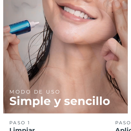
MODO DE USO
Simple y sencillo
PASO 1
PASO
Limpiar
Apli