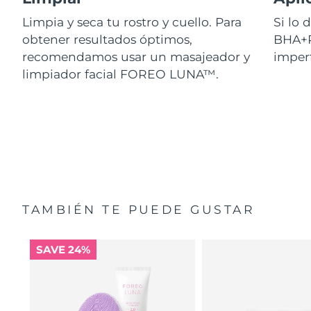
Limpia y seca tu rostro y cuello. Para
Si lo
obtener resultados óptimos,
BHA+P
recomendamos usar un masajeador y
imperf
limpiador facial FOREO LUNA™.
TAMBIÉN TE PUEDE GUSTAR
SAVE 24%