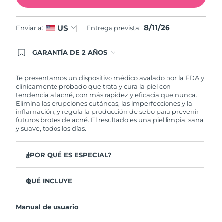
Filipinas
Entrega prevista
8/13/26
8/11/26
US
Enviar a:
Entrega prevista:
Polonia
Entrega prevista
8/11/26
GARANTÍA DE 2 AÑOS
Regístrate hoy y tendrás cobertura total de la
Portugal
Entrega prevista
8/10/26
garantía FOREO. Esto quiere decir que, en caso
de tener algún problema durante los 2 años
Te presentamos un dispositivo médico avalado por la FDA y
posteriores a tu compra, FOREO te remplazará el
clínicamente probado que trata y cura la piel con
Puerto Rico
Entrega prevista
8/12/26
producto sin cargo alguno.
tendencia al acné, con más rapidez y eficacia que nunca.
Elimina las erupciones cutáneas, las imperfecciones y la
inflamación, y regula la producción de sebo para prevenir
Catar
Entrega prevista
8/11/26
futuros brotes de acné. El resultado es una piel limpia, sana
y suave, todos los días.
Reunión
Entrega prevista
8/15/26
¿POR QUÉ ES ESPECIAL?
Rumanía
Entrega prevista
8/10/26
3 de cada 4 usuarios declaró ver resultados visibles
desde el primer uso.
QUÉ INCLUYE
Rusia
Entrega prevista
8/18/26
El 100% de usuarios declaró sentir la piel más limpia y
ESPADA™ 2
sana.
Arabia Saudí
Entrega prevista
8/11/26
Manual de usuario
Cable de carga USB
4 de cada 5 usuarios declaró haber sentido una