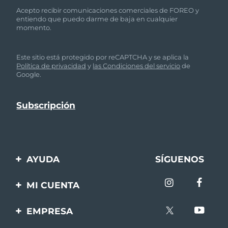
Acepto recibir comunicaciones comerciales de FOREO y
entiendo que puedo darme de baja en cualquier
momento.
Este sitio está protegido por reCAPTCHA y se aplica la
Política de privacidad
y
las Condiciones del servicio
de
Google.
AYUDA
SÍGUENOS
Contáctanos
MI CUENTA
Pedidos y envíos
Registro de productos
EMPRESA
Garantía y devoluciones
Ayuda