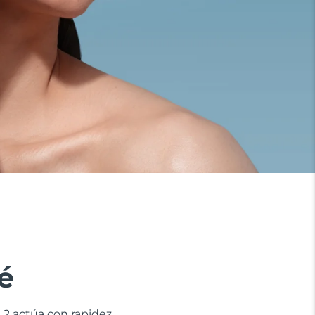
é
 2 actúa con rapidez