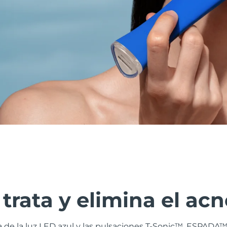
trata y elimina el acn
 de la luz LED azul y las pulsaciones T-Sonic™, ESPADA™