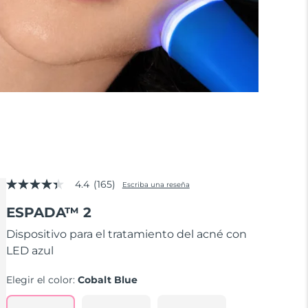
4.4
(165)
Escriba una reseña
4.4
de
ESPADA™ 2
5
estrellas,
valor
Dispositivo para el tratamiento del acné con
medio
LED azul
de
valoración.
Read
Elegir el color:
Cobalt Blue
165
Reviews.