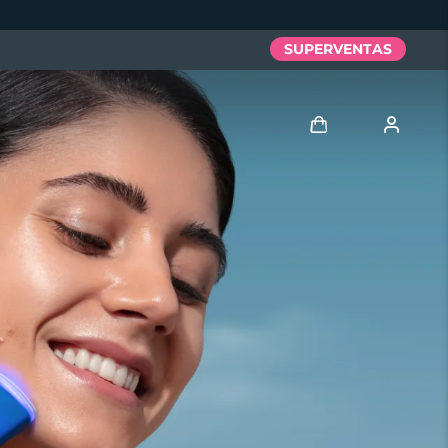
SUPERVENTAS
Iniciar sesión
Perfil de usuario
Mis dispositivos
Mis pedidos
Mis direcciones
Mis suscripciones