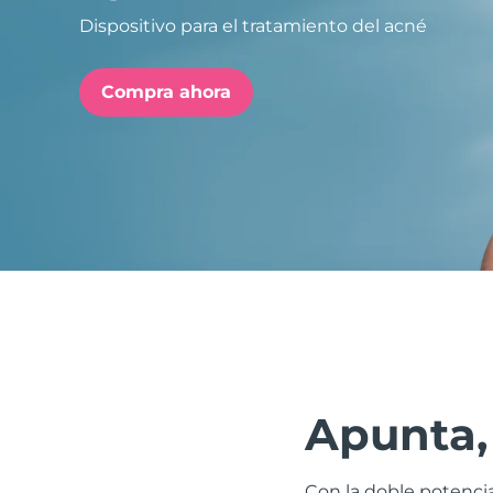
Dispositivo para el tratamiento del acné
issa™ Teeth Whitening Set
Compra ahora
FAQ™ Dual LED Panel
POPULAR
Sorpresas especiales
Superventas
Apunta, 
Con la doble potencia