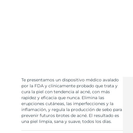
Cuidado de la piel KIWI™
All acne treatment devices
All revitalizing eye massagers
Serum
issa™ Teeth Whitening Gel
Advanced pore care essentials
For healthy hair
18% PAP
Cosméticos
Hombres
Comprar todo
Te presentamos un dispositivo médico avalado
FOREO APP
por la FDA y clínicamente probado que trata y
cura la piel con tendencia al acné, con más
rapidez y eficacia que nunca. Elimina las
ACERCA DE
erupciones cutáneas, las imperfecciones y la
inflamación, y regula la producción de sebo para
prevenir futuros brotes de acné. El resultado es
una piel limpia, sana y suave, todos los días.