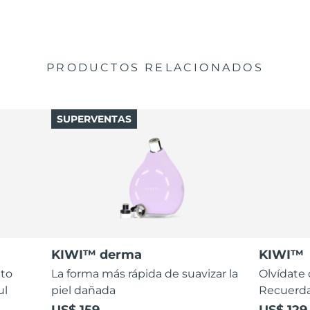
PRODUCTOS RELACIONADOS
SUPERVENTAS
KIWI™ derma
KIWI™
nto
La forma más rápida de suavizar la
Olvídate 
ul
piel dañada
Recuerda
US$ 159
US$ 129