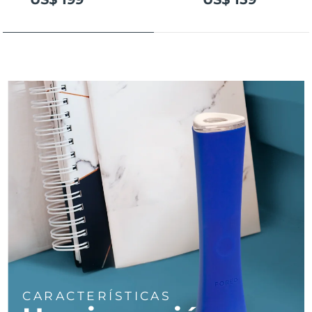
Turquía
Entrega prevista
8/12/26
Emiratos Árabes
Entrega prevista
8/12/26
Unidos
Reino Unido
Entrega prevista
8/11/26
Estados Unidos
Entrega prevista
8/12/26
Uzbekistán
Entrega prevista
8/16/26
Vietnam
Entrega prevista
8/17/26
CARACTERÍSTICAS