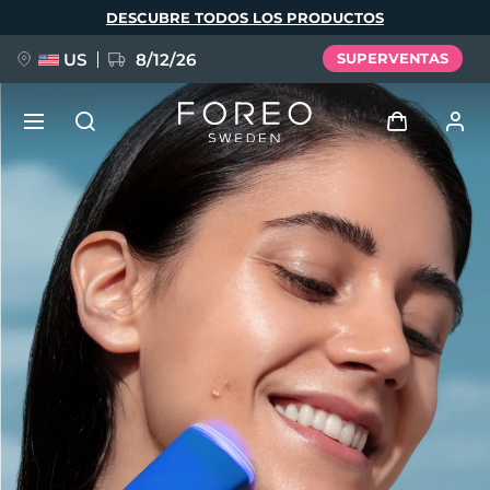
Pasar
DESCUBRE TODOS LOS PRODUCTOS
al
contenido
principal
US
8/12/26
SUPERVENTAS
NUEVO
Iniciar sesión
Idioma
BREAKING NEWS
Perfil de usuario
English
Deutsch
Español
Mis dispositivos
FAQ™ Pure Beauty-Tech Elixir
Français
Italiano
Português
Mis pedidos
Polski
Svenska
Русский
Türkçe
简体中文
繁體中文
Mis direcciones
issa™ Teeth Whitening Set
Mis suscripciones