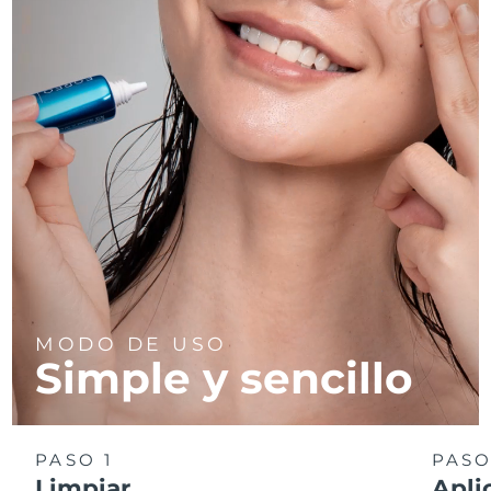
MODO DE USO
Simple y sencillo
PASO 1
PASO
Limpiar
Apli