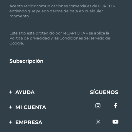
Acepto recibir comunicaciones comerciales de FOREO y
entiendo que puedo darme de baja en cualquier
momento.
Este sitio está protegido por reCAPTCHA y se aplica la
Política de privacidad
y
las Condiciones del servicio
de
Google.
AYUDA
SÍGUENOS
Contáctanos
MI CUENTA
Pedidos y envíos
Registro de productos
EMPRESA
Garantía y devoluciones
Ayuda