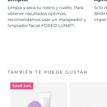
Limpia y seca tu rostro y cuello. Para
Si lo
obtener resultados óptimos,
BHA+P
recomendamos usar un masajeador y
imperf
limpiador facial FOREO LUNA™.
TAMBIÉN TE PUEDE GUSTAR
SAVE 24%