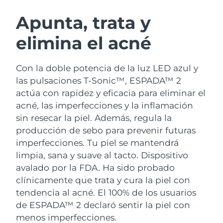
RUTINA SUECAS DE BELLEZA
Austria
Entrega prevista
8/11/26
Apunta, trata y
elimina el acné
Baréin
Entrega prevista
8/12/26
Limpieza facial
Lifting facial
Bélgica
Entrega prevista
8/11/26
Con la doble potencia de la luz LED azul y
LUNA™ 4 pack
BEAR™ 2 pack
las pulsaciones T-Sonic™, ESPADA™ 2
Bermudas
Entrega prevista
8/17/26
Anti-aging massage
Microcurrent toning
actúa con rapidez y eficacia para eliminar el
acné, las imperfecciones y la inflamación
Bosnia y Herzegovina
Entrega prevista
8/14/26
sin resecar la piel. Además, regula la
Hidratación
Cuidado bucal
LUNA™ 4 Plus
BEAR™ 2 go
producción de sebo para prevenir futuras
Brunéi
Entrega prevista
8/16/26
UFO™ 3 pack
issa™ 4
Massage, LED heating
Microcurrent toning on-the-go
imperfecciones. Tu piel se mantendrá
TRATAMIENTO ANTIEDAD FAQ™
Deep facial hydration
Hybrid silicone sonic toothbrush
limpia, sana y suave al tacto.
Dispositivo
Bulgaria
Entrega prevista
8/11/26
avalado por la FDA. Ha sido probado
NEW
LUNA™ 4 Men
BEAR™ 2 eyes & lips
Canadá
clínicamente que trata y cura la piel con
Entrega prevista
8/15/26
UFO™ 3 LED
issa™ 4 plus
For men, anti-aging massage
Microcurrent line smoothing device
tendencia al acné. El 100% de los usuarios
Near-infrared and red light therapy
Smart hybrid silicone sonic toothbrush
Chile
Entrega prevista
8/15/26
de ESPADA™ 2 declaró sentir la piel con
device
Antiedad
Tratamientos LED
menos imperfecciones.