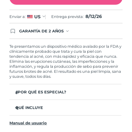
Filipinas
Entrega prevista
8/14/26
8/12/26
US
Enviar a:
Entrega prevista:
Polonia
Entrega prevista
8/12/26
GARANTÍA DE 2 AÑOS
Regístrate hoy y tendrás cobertura total de la
Portugal
Entrega prevista
8/11/26
garantía FOREO. Esto quiere decir que, en caso
de tener algún problema durante los 2 años
Te presentamos un dispositivo médico avalado por la FDA y
posteriores a tu compra, FOREO te remplazará el
clínicamente probado que trata y cura la piel con
Puerto Rico
Entrega prevista
8/13/26
producto sin cargo alguno.
tendencia al acné, con más rapidez y eficacia que nunca.
Elimina las erupciones cutáneas, las imperfecciones y la
inflamación, y regula la producción de sebo para prevenir
Catar
Entrega prevista
8/12/26
futuros brotes de acné. El resultado es una piel limpia, sana
y suave, todos los días.
Reunión
Entrega prevista
8/16/26
¿POR QUÉ ES ESPECIAL?
Rumanía
Entrega prevista
8/11/26
3 de cada 4 usuarios declaró ver resultados visibles
desde el primer uso.
QUÉ INCLUYE
Rusia
Entrega prevista
8/19/26
El 100% de usuarios declaró sentir la piel más limpia y
ESPADA™ 2
sana.
Arabia Saudí
Entrega prevista
8/12/26
Manual de usuario
Cable de carga USB
4 de cada 5 usuarios declaró haber sentido una